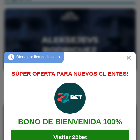
Oferta por tiempo limitado
SÚPER OFERTA PARA NUEVOS CLIENTES!
Combate de Boxeo: Aleksejevs vs Rodríguez en Valencia
Caro Morales
BONO DE BIENVENIDA 100%
Visitar 22bet