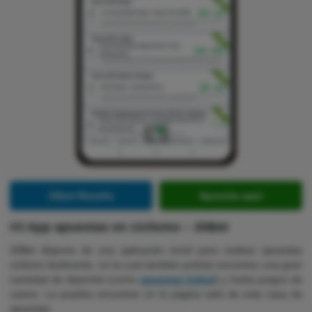
22bet Reseña
Apuesta aquí
#3 App apuestas en ciclismo – 20Bet
20Bet dispone de una aplicación móvil para realizar apuestas
ciclismo fácilmente, en la cual también podrás encontrar una gran
variedad de deportes (como
apuestas futbol
) y hasta juegos de
casino. La puedes encontrar en la página web de esta casa de
apuestas.