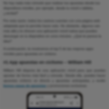
No hay nada más cómodo que realizar tus apuestas desde tus
dispositivos móviles, por ejemplo, desde tu móvil o tableta,
¿verdad?
Por esta razón, todos los casinos cuentan con una página web
adaptada que te permite hacer esto. No obstante, algunos van
más allá y te ofrecen una aplicación móvil nativa que puedes
descargar en tu dispositivo en unos minutos. ¿Qué te parece la
idea?
A continuación, te mostramos el top 5 de las mejores apps
móviles para apuestas en ciclismo.
#1 App apuestas en ciclismo – William Hill
William Hill dispone de una aplicación móvil para que puedas
apostar de forma más fácil y cómoda. Desde ella, puedes hacer
apuestas ciclismo en directo y apuestas anticipadas, y recibir
bonos casas de apuestas
y promociones exclusivas.