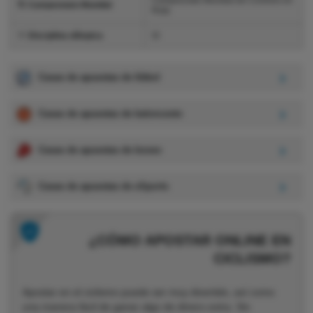
Campeonato Mundial de Ciclismo en
🌎
Campeonato Mundial
Ruta
🏅
Disciplina olímpica
Sí
Casas de apuestas de fútbol
Casas de apuestas de baloncesto
Casas de apuestas de boxeo
Casas de apuestas de eSports
¿CÓMO APOSTAR ONLINE EN
CICLISMO?
Apostar en el ciclismo puede ser muy divertido, así como
una manera fácil de ganar algo de dinero extra. Sin