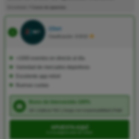
Encontrado:
7
Casas de apuestas
22bet
Clasificación: 8.8/10
+1000 eventos en directo al día
Variedad de mercados deportivos
Excelente app móvil
Buenas cuotas
Bono de bienvenida 100%
18+ | Aplican T&C | Juega con responsabilidad | Publi
APUESTA AQUÍ
Ir a la página web de 22bet