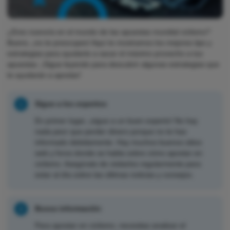
¿Eres nuevo/a en el mundo de las apuestas mundial ciclismo?
Bueno, ¡no te preocupes! Aquí te mostramos los mejores tips y
estrategias para ayudarte a sacar el máximo provecho a tus
apuestas. ¡Sigue leyendo para descubrir algunas estrategias que
te ayudarán a apostar!
Sigue a los expertos
En primer lugar, ¡sigue a un buen experto! No hay
nada peor que perder dinero porque no te has
informado debidamente. Hay muchos buenos sitios
web y foros donde se habla sobre cómo apostar en
ciclismo. Asegúrate de visitarlos regularmente para
estar al día sobre las últimas noticias y consejos.
Busca información
Para apostar en ciclismo, necesitas analizar el