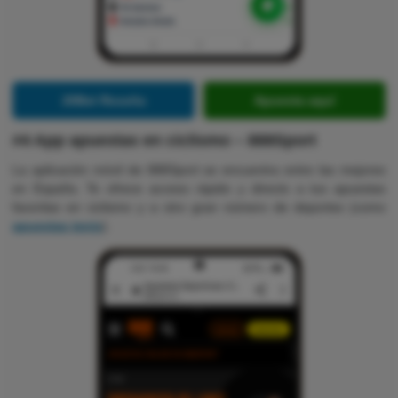
20Bet Reseña
Apuesta aquí
#4 App apuestas en ciclismo – 888Sport
La aplicación móvil de 888Sport se encuentra entre las mejores
en España. Te ofrece acceso rápido y directo a tus apuestas
favoritas en ciclismo y a otro gran número de deportes (como
apuestas tenis
).