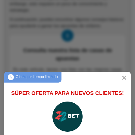
embargo, esto requiere un poco de conocimiento y
estrategia.
A continuación, puedes encontrar algunos consejos básicos
para ayudarte a ganar tus apuestas de ciclismo.
Consulta nuestra lista de casas de
apuestas
En este artículo, tienes una lista con las mejores casas
de apuestas ciclismo disponibles en el mercado español.
Oferta por tiempo limitado
Revísala y elige aquella que más se ajuste a tus
preferencias. Todas ellas son seguras y cuentan con
SÚPER OFERTA PARA NUEVOS CLIENTES!
buena reputación.
Regístrate en la casa de apuestas elegida