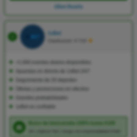
22bet Reseña
1xBet
Clasificación: 8.7/10
+1.000 eventos diarios disponibles
Apuestas en directo de 1xBet 24/7
Seguimiento de 20 deportes
Ofertas y promociones en efectivo
Grandes probabilidades
1xBet es confiable
Bono de bienvenida 100% hasta €100
18+ | Aplican T&C | Juega con responsabilidad | Publi