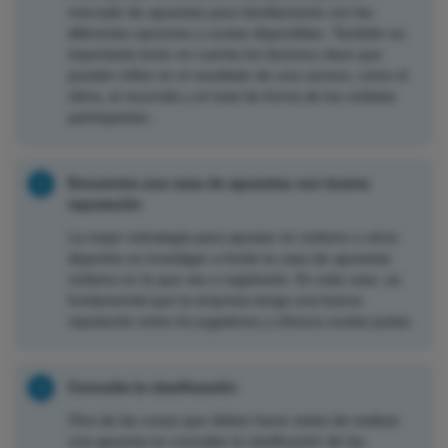
mercado de apuestas para familiarizarte con las
diferentes opciones y cuotas disponibles. También es
importante tener en cuenta los factores clave que
pueden influir en el resultado de una carrera, como el
clima, el recorrido y el nivel de forma de los ciclistas
participantes.
Encuentra una casa de apuestas con buena
reputación
La mejor estrategia para apostar en ciclismo u otros
deportes es investigar a fondo la casa de apuestas
ciclismo en la que vas a registrarte. En este caso, es
fundamental que la empresa tenga una buena
reputación entre los jugadores y ofrezca cuotas justas.
Consulta la clasificación
Otra de las cosas que debes hacer antes de realizar
una apuesta es consultar la clasificación de las