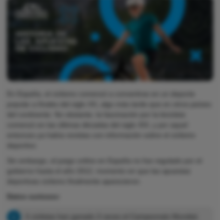
En España, el ciclismo comenzó a convertirse en un deporte
popular a finales del siglo XX, algo más tarde que en otros países
del continente. No obstante, la fascinación por la bicicleta
comenzó en las últimas décadas del siglo XIX, y por aquel
entonces ya había revistas con información sobre el ciclismo
deportivo.
Sin embargo, el juego online en España no fue regulado por el
gobierno hasta el año 2012, momento en que las apuestas
deportivas ciclismo finalmente aparecieron.
Datos curiosos:
5 ciclistas han ganado 3 veces el Campeonato Mundial.