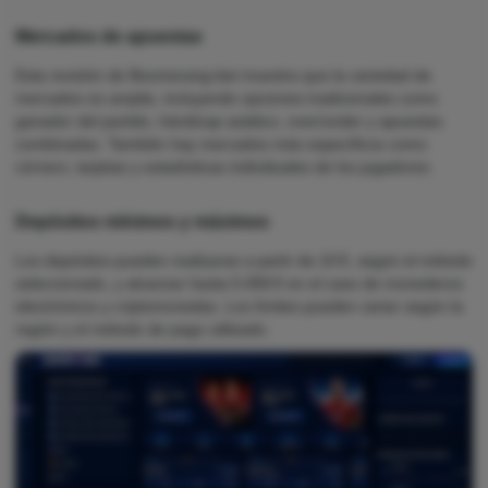
Mercados de apuestas
Esta revisión de Boomerang-bet muestra que la variedad de
mercados es amplia, incluyendo opciones tradicionales como
ganador del partido, hándicap asiático, over/under y apuestas
combinadas. También hay mercados más específicos como
córners, tarjetas y estadísticas individuales de los jugadores.
Depósitos mínimos y máximos
Los depósitos pueden realizarse a partir de 10 €, según el método
seleccionado, y alcanzar hasta 5.000 € en el caso de monederos
electrónicos y criptomonedas. Los límites pueden variar según la
región y el método de pago utilizado.