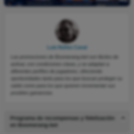
Luis Núñez Canal
Las promociones de Boomerang-bet son fáciles de
activar, con condiciones claras, y se adaptan a
diferentes perfiles de jugadores, ofreciendo
oportunidades tanto para los que buscan proteger su
saldo como para los que quieren incrementar sus
posibles ganancias.
Programa de recompensas y fidelización
en Boomerang-bet