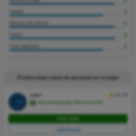
9
Soporte
8
Deportes para apostar
9
Casino
9
Cómo registrarse
8
Prueba estas casas de apuestas en su lugar
8.7 / 10
1XBET
Bono de bienvenida 100% hasta €100
Visitar 1xBet
1xBet Reseña