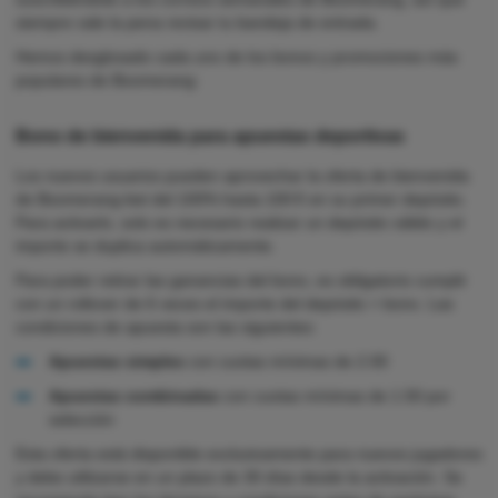
siempre vale la pena revisar tu bandeja de entrada.
Hemos desglosado cada uno de los bonos y promociones más
populares de Boomerang:
Bono de bienvenida para apuestas deportivas
Los nuevos usuarios pueden aprovechar la oferta de bienvenida
de Boomerang-bet del 100% hasta 100 € en su primer depósito.
Para activarlo, solo es necesario realizar un depósito válido y el
importe se duplica automáticamente.
Para poder retirar las ganancias del bono, es obligatorio cumplir
con un rollover de 6 veces el importe del depósito + bono. Las
condiciones de apuesta son las siguientes:
Apuestas simples
con cuotas mínimas de 2.00
Apuestas combinadas
con cuotas mínimas de 1.50 por
selección
Esta oferta está disponible exclusivamente para nuevos jugadores
y debe utilizarse en un plazo de 30 días desde la activación. Se