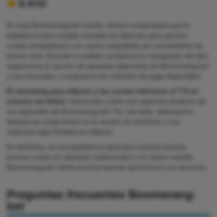
8.4/10
En esta Boomerang-bet reseña, hemos comprobado que la
plataforma tiene amplia variedad de deportes para apostar,
cuotas competitivas y un casino respaldado por proveedores de
primer nivel. Durante el análisis, probamos la navegación del sitio,
exploramos la sección de apuestas deportivas de Boomerang-bet
y sus mercados, y evaluamos los métodos de pago disponibles.
El streaming para eSports y las cuotas inferiores al 7 % en
eventos de fútbol
, baloncesto y tenis son aspectos positivos de
los especiales de Boomerang-bet. Por otro lado, detectamos
tiempos de carga lentos en la versión de escritorio y una
cobertura algo limitada en eSports.
En definitiva, es una plataforma ideal para quienes buscan
buenas cuotas en deportes tradicionales y un casino variado.
Boomerang-bet oferta muchas buenas opciones en sus servicios.
Preguntas frecuentes Boomerang-
bet