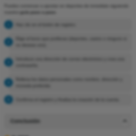
Puedes comenzar a apostar en deportes de inmediato siguiendo
nuestra
guía paso a paso
.
Haz clic en el botón de registro.
Elige el bono que prefieras (deportes, casino o ninguno si
no deseas uno).
Introduce una dirección de correo electrónico y crea una
contraseña.
Rellena los datos personales como nombre, dirección y
moneda preferida.
Confirma el registro y finaliza la creación de la cuenta.
Conclusión