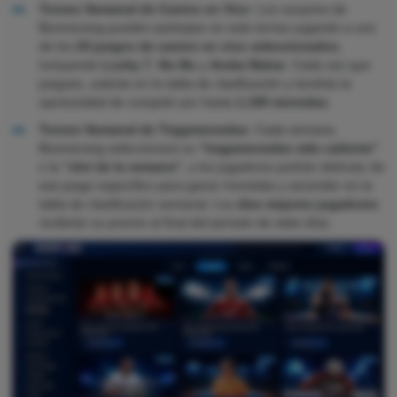
Torneo Semanal de Casino en Vivo
: Los usuarios de
Boomerang pueden participar en este torneo jugando a uno
de los
24 juegos de casino en vivo seleccionados
,
incluyendo
Lucky 7
,
Sic Bo
y
Andar Bahar
. Cada vez que
juegues, subirás en la tabla de clasificación y tendrás la
oportunidad de competir por hasta
1.100 monedas
.
Torneo Semanal de Tragamonedas
: Cada semana,
Boomerang seleccionará su
“tragamonedas más caliente”
o la
“slot de la semana”
, y los jugadores podrán disfrutar de
ese juego específico para ganar monedas y ascender en la
tabla de clasificación semanal. Los
diez mejores jugadores
recibirán su premio al final del periodo de siete días.