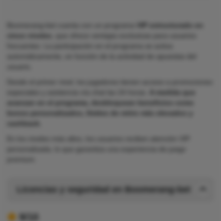
Boomerang-bet cuenta con un programa
VIP estructurado en
cinco niveles
, que ofrece ventajas exclusivas para usuarios
frecuentes. La participación en el programa se activa
automáticamente, en función de la actividad de apuestas del
usuario.
Desde el primer nivel, los jugadores tienen acceso a promociones
especiales y asistencia vía chat las 24 horas.
A medida que
avanzan en el programa, desbloquean beneficios como
bonos personalizados, límites de retiro más elevados y
cashback.
En los niveles más altos, los usuarios reciben atención VIP
personalizada, lo que garantiza una experiencia de juego
premium.
Licencias y seguridad en Boomerang-bet
9/10