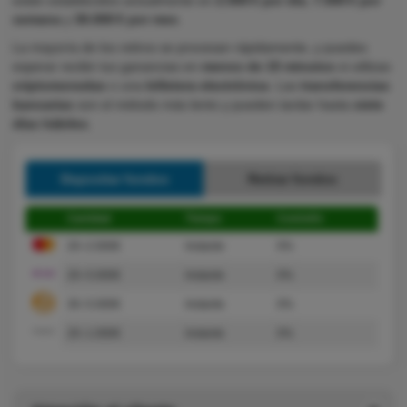
semana
y
30.000 € por mes
.
La mayoría de los retiros se procesan rápidamente, y puedes
esperar recibir tus ganancias en
menos de 15 minutos
si utilizas
criptomonedas
o una
billetera electrónica
. Las
transferencias
bancarias
son el método más lento y pueden tardar hasta
siete
días hábiles
.
Depositar fondos
Retirar fondos
Cantidad
Tiempo
Comisión
20–2.000€
Instante
0%
20–5.000€
Instante
0%
30–5.000€
Instante
0%
20–1.000€
Instante
0%
20–2.500€
Instante
0%