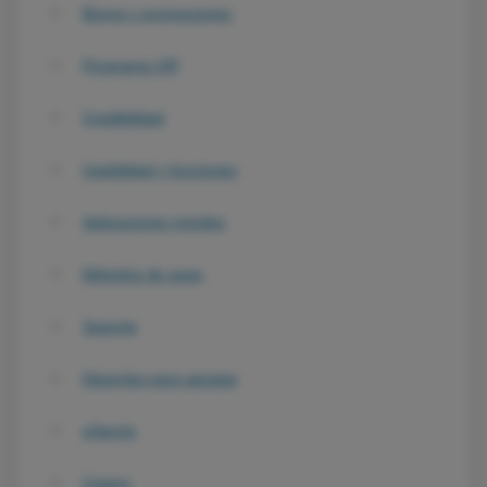
Bonos y promociones
Programa VIP
Credibilidad
Usabilidad y funciones
Aplicaciones móviles
Métodos de pago
Soporte
Deportes para apostar
eSports
Casino