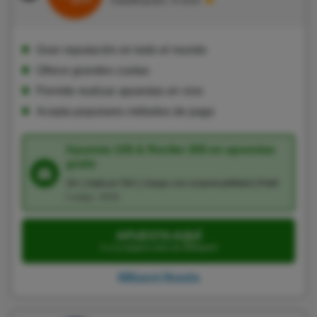
Gran reputación en todo el mundo
Ofrece grandes cuotas
Permite realizar apuestas en vivo
Acepta populares métodos de pago
Apuesta 10$ & Recibe 30$ en apuestas
gratis
18+ | Aplican T&C | Juega con responsabilidad | Publi
Codigo: 30FB.
APUESTA AQUÍ
Ir a la página web de 888sport
888sport Reseña