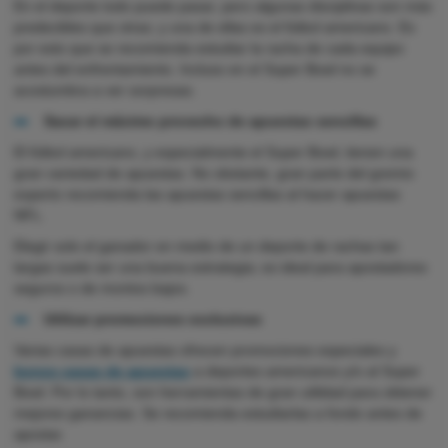
En el deporte todo puede pasar, pero algunas disciplinas son más
predecibles que otras; y una de ellas es el fútbol americano. Es
por esto que se recomienda estudiar la racha de cada equipo
antes del enfrentamiento. Incluso en el Super Bowl no se
acostumbra a ver sorpresas.
Sacar el máximo provecho de apuestas sencillas
El fútbol americano, y especialmente el Super Bowl, tienen una
gran variedad de apuestas. No obstante, gran parte del gremio
experto recomienda las apuestas sencillas al hacer apuestas
NFL.
Elegir solo el ganador en medio de un deporte de rachas tan
largas suele ser una buena estrategia; es ideal para apostadores
seguros o de montos bajos.
Utilizar promociones exclusivas
Varias casas de apuestas ofrecen promociones especiales y
bonos casas de apuestas
a deportes americanos y/o al Super
Bowl. Por lo tanto, son herramientas de gran utilidad para obtener
mejores ganancias. Se recomienda estudiarlas a fondo antes de
apostar.