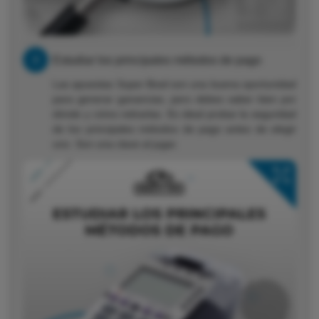
Estudiar los principales métodos de pago
Las apuestas Super Bowl son una buena oportunidad
para generar ganancias, pero debes saber bien por
dónde y cómo retirarlas. Es ideal probar la seguridad
de los principales métodos de pago antes de elegir
uno. Son una clave al jugar.