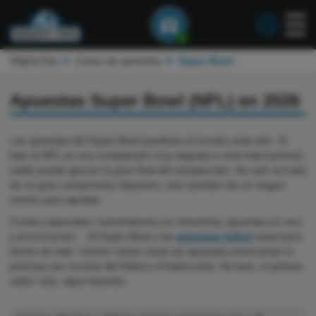
1
MightyTips
Casas de apuestas
Super Bowl
Apuestas Super Bowl (NFL) en 2026
Las apuestas del Super Bowl paralizan el mundo cada año. Si
bien la NFL es una competición muy seguida a nivel internacional,
nadie puede ignorar la gran final del campeonato. No solo se trata
de un gran compromiso deportivo, sino también de un magno
evento para apostar.
Cuotas especiales, transmisiones en streaming, apuestas en vivo
y promociones… El Super Bowl y las
apuestas futbol
americano
tienen de todo. Incluso varias casas de apuestas americanas lo
priorizan por encima del fútbol y el baloncesto. Así que, si quieres
saber más, sigue leyendo.