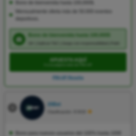
Bono de bienvenida hasta 100,000$.
Mensualmente oferta más de 50.000 eventos
deportivos.
Bono de bienvenida hasta 100,000$
18+ | Aplican T&C | Juega con responsabilidad | Publi
APUESTA AQUÍ
Ir a la página web de PIN-UP
PIN-UP Reseña
20Bet
Clasificación: 8.9/10
Bono para nuevos usuarios del 100% hasta 100€