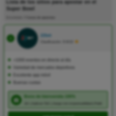
Lista de los sitios para apostar en el
Super Bowl
Encontrado:
7
Casas de apuestas
22bet
Clasificación: 8.8/10
+1000 eventos en directo al día
Variedad de mercados deportivos
Excelente app móvil
Buenas cuotas
Bono de bienvenida 100%
18+ | Aplican T&C | Juega con responsabilidad | Publi