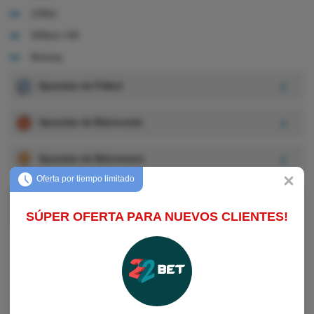
22Bet
William Hill
Betway
Apuestas de Fútbol
Apuestas de Baloncesto
Apuestas de Balonmano
Oferta por tiempo limitado
¿CÓMO ELEGIR LA MEJOR CASA
SÚPER OFERTA PARA NUEVOS CLIENTES!
DE APUESTAS PARA APOSTAR EN
EL SUPER BOWL?
Preseleccionar los sitios de apuestas mejor
rankeados