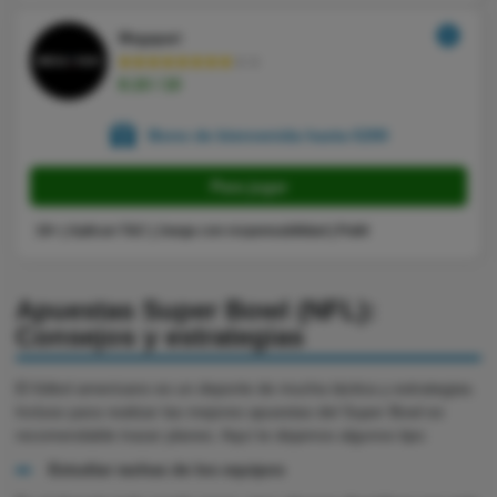
5
Megapari
8.10 / 10
Bono de bienvenida hasta €200
Para jugar
18+ | Aplican T&C | Juega con responsabilidad | Publi
Apuestas Super Bowl (NFL):
Consejos y estrategias
El fútbol americano es un deporte de mucha táctica y estrategias.
Incluso para realizar las mejores apuestas del Super Bowl es
recomendable trazar planes. Aquí te dejamos algunos tips:
Estudiar rachas de los equipos