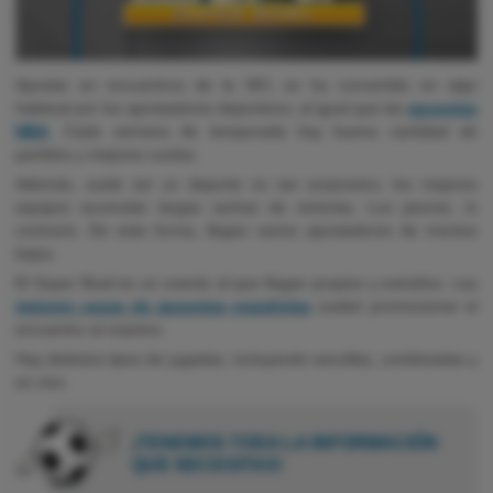
Apostar en encuentros de la NFL se ha convertido en algo
habitual por los apostadores deportivos; al igual que las
apuestas
NBA
. Cada semana de temporada hay buena cantidad de
partidos y mejores cuotas.
Además, suele ser un deporte no tan sorpresivo; los mejores
equipos acumulan largas rachas de victorias. Los peores, lo
contrario. De esta forma, llegan varios apostadores de montos
bajos.
El Super Bowl es un evento al que llegan propios y extraños. Las
mejores casas de apuestas españolas
suelen promocionar el
encuentro al máximo.
Hay distintos tipos de jugadas, incluyendo sencillas, combinadas y
en vivo.
¡TENEMOS TODA LA INFORMACIÓN
QUE NECESITAS!