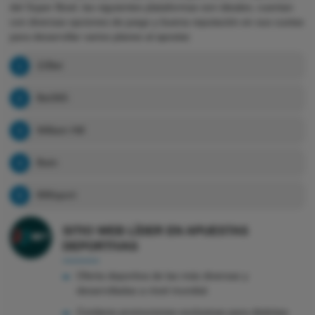
✔️
del Super Bowl, las siguientes plataformas son ideales; cuentan
vivo
con diversas opciones de juego y buena reputación en sus cuotas
para desarrollar varios planes al apostar.
22Bet
Bet365
William Hill
Bwin
888sport
SITIO WEB LÍDER EN APUESTAS
DEPORTIVAS
Oferta deportiva de las más diversas y
desarrolladas a nivel mundial.
Contiene promociones exclusivas para distintas