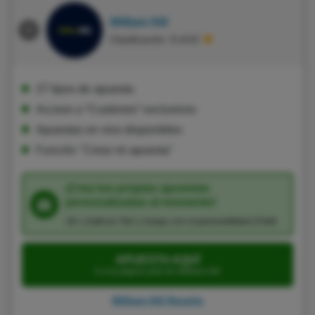
William Hill
Clasificación: 8.4/10
27 tipos de apuesta
Acceso a “Cuotones” exclusivos
Apuestas en vivo disponibles
Función "Crear mi apuesta"
¡Crea tus propias apuestas
personalizadas al momento!
18+ | Aplican T&C | Juega con responsabilidad | Publi
APUESTA AQUÍ
Ir a la página web de William Hill
William Hill Reseña