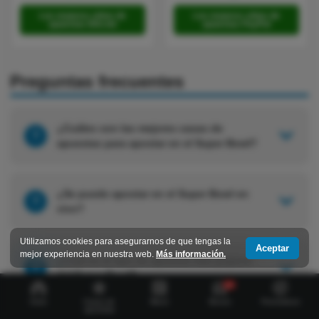
Los mejores sitios de
Los mejores sitios de
apuestas Bitcoin
apuestas PayPal
Preguntas frecuentes
¿Cuáles son las mejores casas de
?
apuestas para apostar en el Super Bowl?
¿Se puede apostar en el Super Bowl en
?
vivo?
Utilizamos cookies para asegurarnos de que tengas la
Aceptar
mejor experiencia en nuestra web.
Más información.
¿Cuál es el tipo de apuesta más popular
?
del Super Bowl?
514
Inicio
Casas de
Menú
Bonos
Pronósticos
apuestas