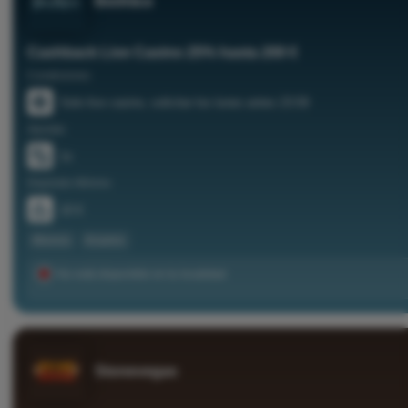
BetAlice
Cashback Live Casino 25% hasta 200 €
Condiciones
Solo live casino, solicitar los lunes antes 23:59
Apostar
1x
Depósito Mínimo
10 €
#bonos
#casino
No está disponible en tu localidad
Stonevegas