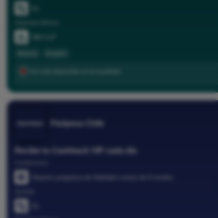
0x
Depósito Mínimo
900 CLP
#bonos
#casino
No está disponible en tu localidad
Paripesa Chile
Recibe tu Cashback VIP cada día
Condiciones
Nuestro programa de fidelidad consta de 8 niveles
Apostar
0x