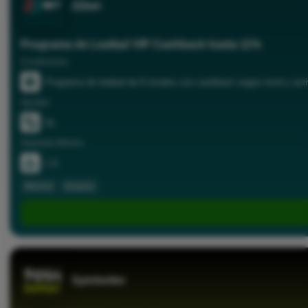
22bet
Programa de Lealtad VIP Cashback hasta 11%
Condiciones
Programa de lealtad de 8 niveles con cashback según nivel y acti
Apostar
0x
Depósito Mínimo
1 €
#bonos
#casino
Spinbetter