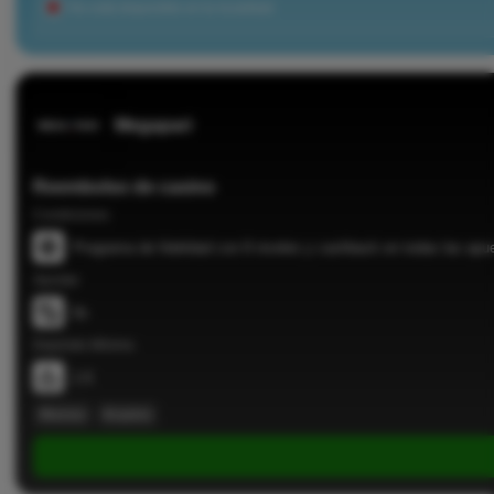
No está disponible en tu localidad
Megapari
Reembolso de casino
Condiciones
Programa de fidelidad con 8 niveles y cashback en todas las apu
Apostar
0x
Depósito Mínimo
1 €
#bonos
#casino