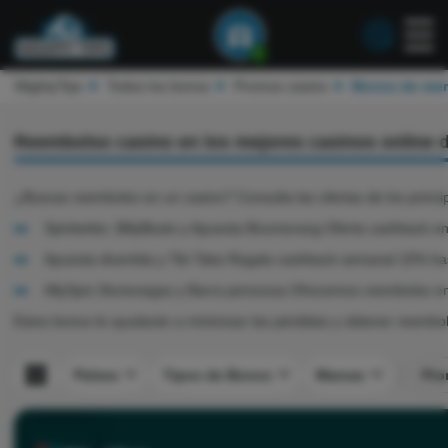
1
MightyTips
Todos los bonos
Promos casino
Bonos de ree
Reembolso casino en los mejores casinos online 
¿Buscas reembolso en un casino? Consulta las ofertas de los princip
Spinbetter, BillyBeats y Apuesta Boomerang Oferta cashback en
Apuesta divertida y Tiki Taka Regala cashback semanal 15% ha
AllySpin,Stonevegas y Barra perezosa Ofrecemos reembolso en t
Estos bonos le ayudarán a minimizar las pérdidas y obtener reembol
Países
Tipos de Bonos
Marcas
Pro