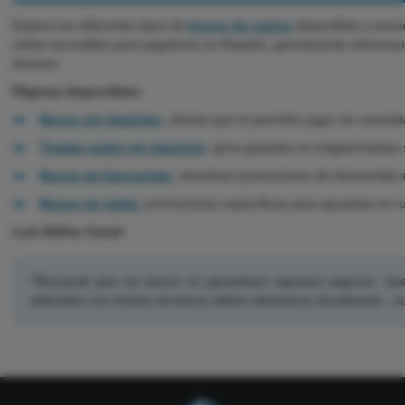
Explora los diferentes tipos de
bonos de casino
disponibles y encue
online accesibles para jugadores en España, garantizando informació
directos:
Páginas disponibles:
Bonos sin depósito
: ofertas que te permiten jugar sin necesida
Tiradas gratis sin depósito
: giros gratuitos en tragamonedas 
Bonos de bienvenida
: atractivas promociones de bienvenida al
Bonos de ruleta
: promociones específicas para apuestas en ru
Luis Núñez Canal:
Recuerda que los bonos no garantizan ingresos seguros. Suel
obtenidas con fondos de bonos deben declararse fiscalmente. ¡J