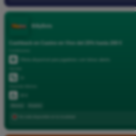
BillyBets
Cashback en Casino en Vivo del 25% hasta 200 €
Condiciones
Oferta disponível para jogadores com bónus aberto.
Apostar
1x
Depósito Mínimo
20 €
#bonos
#casino
No está disponible en tu localidad