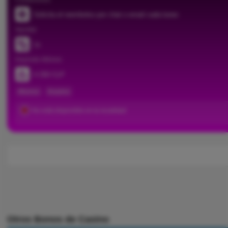
Solicita el reembolso por chat o email cada lunes
Apostar
1x
Depósito Mínimo
4 250 CLP
#bonos
#casino
No está disponible en tu localidad
Otros Bonos de Casino