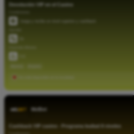
Devolución VIP en el Casino
Condiciones
Juega y recibe un nivel superior y cashback
Apostar
0x
Depósito Mínimo
5 €
#bonos
#casino
No está disponible en tu localidad
MelBet
Cashback VIP casino - Programa lealtad 8 niveles
Condiciones