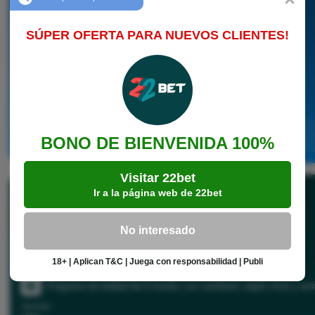
8 niveles, cashback según nivel alcanzado
Apostar
SÚPER OFERTA PARA NUEVOS CLIENTES!
0x
Depósito Mínimo
1 000 CLP
#bonos
#casino
No está disponible en tu localidad
BONO DE BIENVENIDA 100%
Visitar 22bet
Ir a la página web de 22bet
22bet Chile
No interesado
Programa de Lealtad VIP Cashback hasta 11%
18+ | Aplican T&C | Juega con responsabilidad | Publi
Condiciones
Programa de lealtad de 8 niveles con cashback según nivel y acti
Apostar