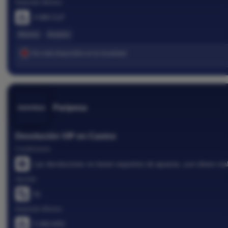
Depósito Mínimo
4 900 CLP
#bonos
#casino
No está disponible en tu localidad
Paripesa
Devolución VIP en Casino
Condiciones
Las devoluciones no tienen requisitos de apuesta, ¡son dinero real
Apostar
0x
Depósito Mínimo
5 000 ARS