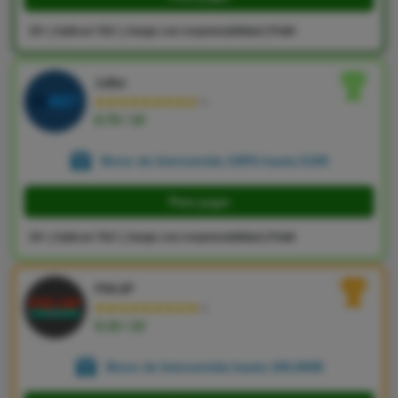
18+ | Aplican T&C | Juega con responsabilidad | Publi
2
1xBet
8.70 / 10
Bono de bienvenida 100% hasta €100
Para jugar
18+ | Aplican T&C | Juega con responsabilidad | Publi
3
PIN-UP
9.10 / 10
Bono de bienvenida hasta 100,000$