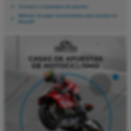
Consejos y estrategias de apuesta
Métodos de pago recomendados para apostar en
MotoGP