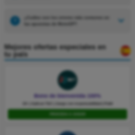
¿Cuáles son los errores más comunes en
?
las apuestas de MotoGP?
Mejores ofertas especiales en
tu país
Bono de bienvenida 100%
18+ | Aplican T&C | Juega con responsabilidad | Publi
PROCEDA A JUGAR