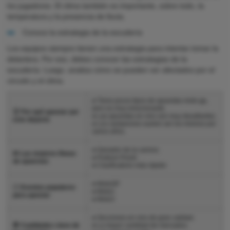
los jugadores. El clima también es importante, sobre todo, la
temperatura y la presencia de lluvia.
Conoce la estrategia de la escudería
Los equipos siempre tienen una estrategia para intentar tomar la
delantera. Por eso, debes conocer las estrategias de la
escudería. Luego, analiza cómo se pueden ver afectados por el
circuito y el clima.
● Tiene pocos tipos de apuestas moto gp,
pero es muy emocionante.
🏆
Por qué apostar por
● Las apuestas en vivo son muy desafiantes.
este deporte
● Los campeones suelen ser los mismos por
varios años.
● Ganador de la carrera
🔀
Las mejores líneas
● Podium Finish
de apuestas
● Clasificatorio más rápido
● MotoGP
🕕
Eventos populares
● Moto2
para apostar
● Moto3
● Secciones en vivo de gran calidad.
🕵️
Cualidades clave de
● La mayor cantidad de mercados.