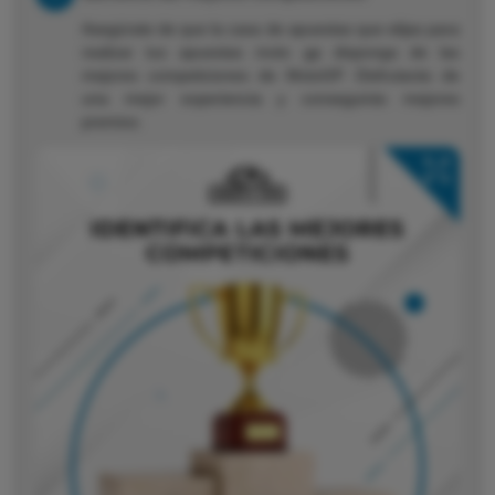
Asegúrate de que la casa de apuestas que elijas para
realizar tus apuestas moto gp disponga de las
mejores competiciones de MotoGP. Disfrutarás de
una mejor experiencia y conseguirás mejores
premios.