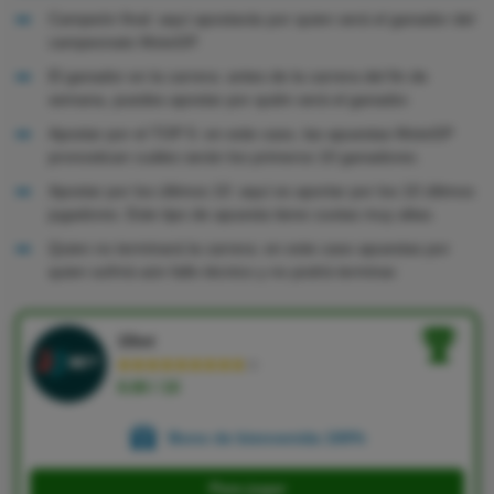
Campeón final: aquí apostarás por quien será el ganador del
campeonato MotoGP.
El ganador en la carrera: antes de la carrera del fin de
semana, puedes apostar por quién será el ganador.
Apostar por el TOP 5: en este caso, las apuestas MotoGP
pronostican cuáles serán los primeros 10 ganadores.
Apostar por los últimos 10: aquí es aportar por los 10 últimos
jugadores. Este tipo de apuesta tiene cuotas muy altas.
Quien no terminará la carrera: en este caso apuestas por
quien sufrirá aún fallo técnico y no podrá terminar.
1
22bet
8.80 / 10
Bono de bienvenida 100%
Para jugar