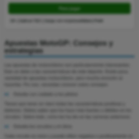
Para jugar
18+ | Aplican T&C | Juega con responsabilidad | Publi
Apuestas MotoGP: Consejos y
estrategias
Las apuestas de motociclismo son particularmente interesantes.
Esto se debe a las características de este deporte. Existe poca
variedad de apuestas motociclismo, pero mucha emoción al
hacerlas. Por eso, necesitas conocer estos consejos:
Estudia con cuidado a los pilotos
Tienes que tener en claro todas las características positivas y
defectos. Debes saber que los hace más fuertes o débiles en los
circuitos. Sobre todo, como les ha ido en las carreras anteriores.
Estudia los circuitos y el clima
Cada circuito es único y puede influir negativa o positivamente en