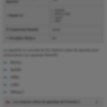
apuestas
España
Reino unido
⭐
Popular en
Japón
Italia
🌎
Campeonato Mundial
Anual
🏅
Disciplina olímpica
No
La siguiente es una lista de las mejores casas de apuesta para
motociclismo con apuestas MotoGP:
Betway
Bet365
20Bet
1xBet
888sport
Los mejores sitios de apuestas de Formula 1