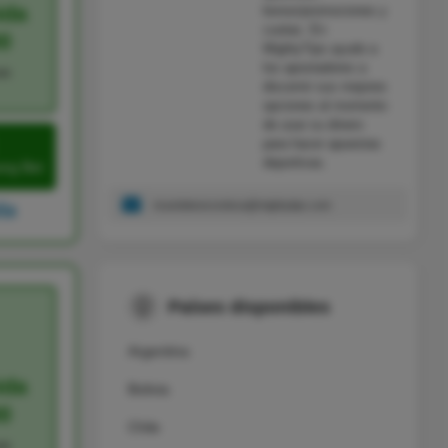
ida
bonos/promociones y
cuotas. En
0
MightyTips ayudo a
los apostadores a
on
discernir sus mejores
opciones al momento
de usar su dinero
para hacer apuestas
deportivas.
ang Bet
ricardoleoncordova@mightytips.com
ña
Países disponibles
Argentina
ida
Bolivia
0
Chile
on