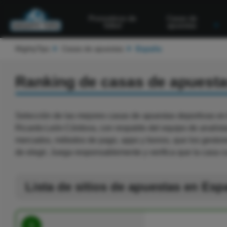
Pronosticos de
Casas de
fútbol
apuestas
MightyTips
Casas de apuestas
España
Ranking de casas de apuesta
Selección de las mejores casas de apuestas deportivas en
Ricardo León Córdova, con respaldo del equipo de analista
mercados, métodos de pago, apps y bonos, que los gestore
de elegir. Juega responsablemente y verifica que la casa cu
Lista de sitios de apuestas en Esp