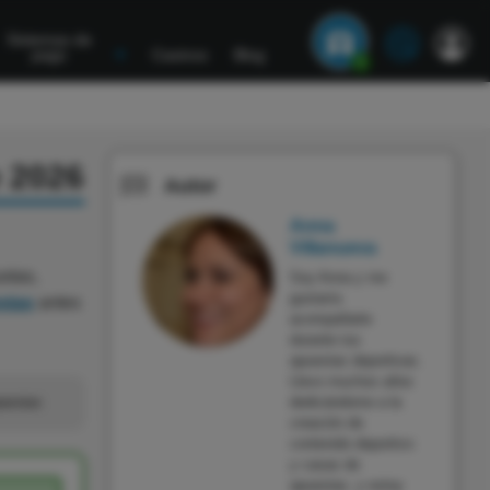
Sistemas de
pago
Casinos
Blog
1
e 2026
Autor
Anna
Villanueva
otas,
Soy Anna y me
gustaría
stas
antes
acompañarte
durante tus
apuestas deportivas.
Llevo muchos años
dedicándome a la
uestas
creación de
contenido deportivo
y casas de
apuestas, y estoy