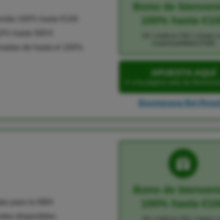
Bono de bienven
100% hasta €10
nida 100% hasta €100
0% hasta 500 €
18+ | Aplican T&C | Juega c
responsabilidad | Publi
nadas de hasta el 100%
APUESTA AQUÍ
Ir a la página web de Boomer
Boomerang Bet Rese
Bono de bienven
100% hasta €10
as para la NBA
rtes disponibles
18+ | Aplican T&C | Juega c