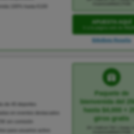
responsabilidad | Publi
nida 100% hasta €100
APUESTA AQUÍ
Ir a la página web de Billy
BillyBets Reseña
Paquete de
bienvenida del 2
s de 40 deportes
hasta $4,000 + 2
das en eventos destacados
giros gratis
5€ sin comisión
18+ | Aplican T&C | Juega c
so para usuarios activo
responsabilidad | Publi