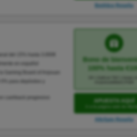
BetAlice Reseña
al del 15% hasta 3.000€
Bono de bienven
lmente en español
100% hasta €10
 la Gaming Board of Anjouan
18+ | Aplican T&C | Juega c
 0% para depósitos y
responsabilidad | Publi
on cashback progresivo
APUESTA AQUÍ
Ir a la página web de AllyS
AllySpin Reseña