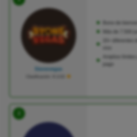
Bono de bienve
Más de 7.500 j
20+ diferentes 
vivo
Amplios límites
pago
Stonevegas
Clasificación: 8.1/10