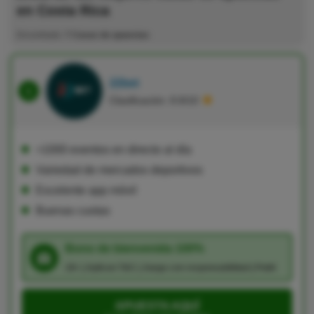
en Costa Rica
Encontrado:
7
Casas de apuestas
22bet
Clasificación: 8.8/10
+1000 eventos en directo al día
Variedad de mercados deportivos
Excelente app móvil
Buenas cuotas
Bono de bienvenida 100%
18+ | Aplican T&C | Juega con responsabilidad | Publi
APUESTA AQUÍ