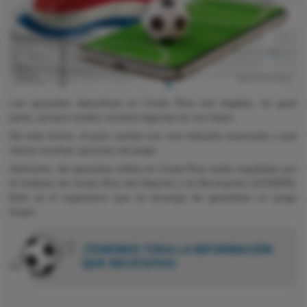
Las apuestas deportivas en Costa Rica son legales, en gran
parte, porque existen muchas lagunas en sus leyes.
De esta forma, el país cuenta con una industria avanzada y que
ofrece muchas opciones de juego.
Asimismo, las apuestas online en Costa Rica están reguladas por
el Instituto de Costa Rica del Deporte y la Recreación (ICODER).
Este es el organismo que se encarga de garantizar un juego
limpio.
¡TENEMOS TODA LA INFORMACIÓN
QUE NECESITAS!