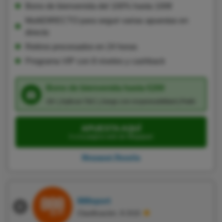
Bono de bienvenida del 100% hasta 100€
MultiDIRECTO para seguir varias apuestas en
directo
Retiros procesados en 24 horas
Programa VIP con 8 niveles y cashback
Bono de bienvenida hasta €200
18+ | Aplican T&C | Juega con responsabilidad | Publi
APUESTA AQUÍ
Ir a la página web de Megapari
Megapari Reseña
888sport
Clasificación: 8.3/10