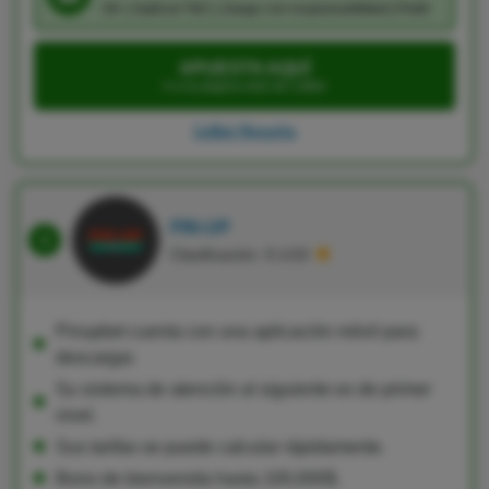
18+ | Aplican T&C | Juega con responsabilidad | Publi
APUESTA AQUÍ
Ir a la página web de 1xBet
1xBet Reseña
PIN-UP
Clasificación: 9.1/10
Pinupbet cuenta con una aplicación móvil para
descargar.
Su sistema de atención al siguiente es de primer
nivel.
Sus tarifas se puede calcular rápidamente.
Bono de bienvenida hasta 100,000$.