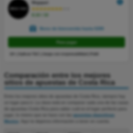
5
Megapari
8.10 / 10
Bono de bienvenida hasta €200
Para jugar
18+ | Aplican T&C | Juega con responsabilidad | Publi
Comparación entre los mejores
sitios de apuestas de Costa Rica
Entre los mejores sitios de apuestas de Costa Rica, siempre hay
un lugar para ti. La clave está en comparar cada una de las casas
de apuestas Costa Rica para saber cuál es el lugar perfecto para
jugar; lo mismo que se hace con las
apuestas deportivas
Mexico
. Aquí te dejamos información a tener en cuenta.