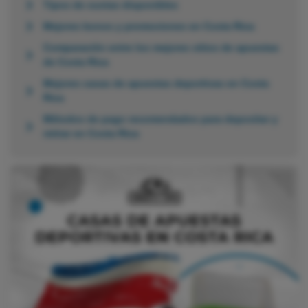
Tipos de cuotas disponibles
Mejores bonos y promociones en Costa Rica
Comparación entre los mejores sitios de apuestas
de Costa Rica
Mejores casas de apuestas deportivas en Costa
Rica
Métodos de pago recomendados para depositar y
retirar en Costa Rica