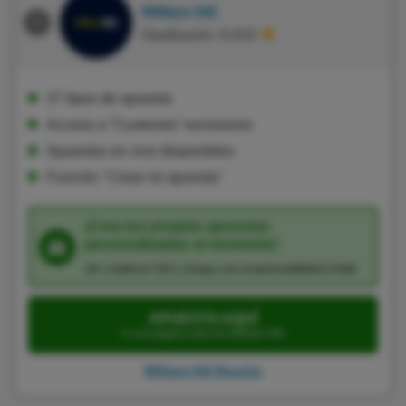
William Hill
Clasificación: 8.4/10
27 tipos de apuesta
Acceso a “Cuotones” exclusivos
Apuestas en vivo disponibles
Función "Crear mi apuesta"
¡Crea tus propias apuestas
personalizadas al momento!
18+ | Aplican T&C | Juega con responsabilidad | Publi
APUESTA AQUÍ
Ir a la página web de William Hill
William Hill Reseña