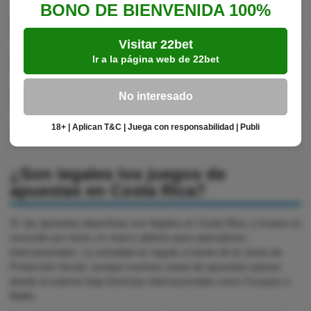
BONO DE BIENVENIDA 100%
Casas de apuestas en España
Visitar 22bet
Ir a la página web de 22bet
Casas de apuestas en Venezuela
No interesado
Casas de apuestas en El Salvador
18+ | Aplican T&C | Juega con responsabilidad | Publi
Casas de apuestas en Costa Rica
¿Son legales los juegos de
apuestas en Costa Rica?
Sí, las apuestas deportivas son legales en Costa Rica, y el país es
conocido por tener un marco abierto para operadores
internacionales. La actividad se regula a través de la Junta de
Protección Social, aunque muchas casas de apuestas operan
desde el exterior bajo licencias internacionales como Curaçao o
Malta.