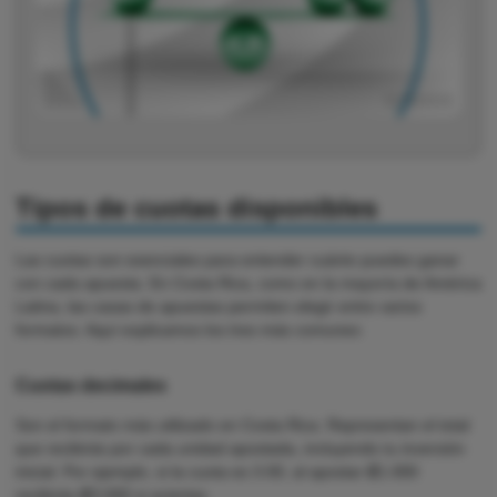
Tipos de cuotas disponibles
Las cuotas son esenciales para entender cuánto puedes ganar
con cada apuesta. En Costa Rica, como en la mayoría de América
Latina, las casas de apuestas permiten elegir entre varios
formatos. Aquí explicamos los tres más comunes:
Cuotas decimales
Son el formato más utilizado en Costa Rica. Representan el total
que recibirás por cada unidad apostada, incluyendo tu inversión
inicial. Por ejemplo, si la cuota es 3.00, al apostar ₡1.000
recibirás ₡3.000 si aciertas.