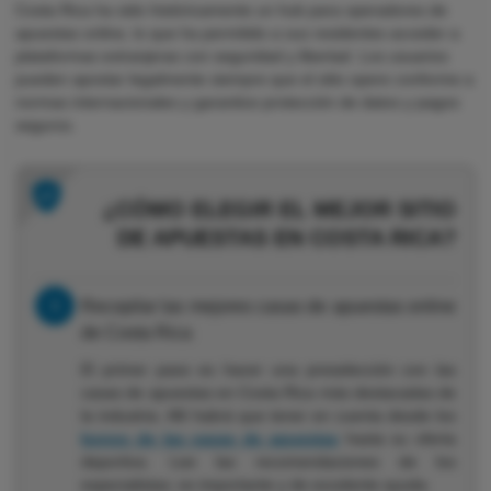
Costa Rica ha sido históricamente un hub para operadores de
apuestas online, lo que ha permitido a sus residentes acceder a
plataformas extranjeras con seguridad y libertad. Los usuarios
pueden apostar legalmente siempre que el sitio opere conforme a
normas internacionales y garantice protección de datos y pagos
seguros.
¿CÓMO ELEGIR EL MEJOR SITIO
DE APUESTAS EN COSTA RICA?
Recopilar las mejores casas de apuestas online
de Costa Rica
El primer paso es hacer una preselección con las
casas de apuestas en Costa Rica más destacadas de
la industria. Allí habrá que tener en cuenta desde los
bonos de las casas de apuestas
hasta su oferta
deportiva. Lee las recomendaciones de los
especialistas; es importante y de excelente ayuda.