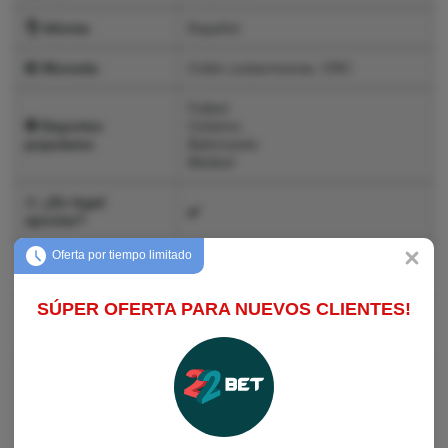
👌 Idioma
Español
💶 Moneda
Colón costarricense, CRC
Fútbol
⚽ Deportes
Ciclismo
populares
Baloncesto
Béisbol
⚖️
¿Es legal
✔️
apostar?
Oferta por tiempo limitado
Instituto de Costa Rica del Deporte y
🏢 Regulador
la Recreación (ICODER)
SÚPER OFERTA PARA NUEVOS CLIENTES!
🧾
Impuestos sobre
25%
el juego
Bitcoin
💳 Métodos de pago
Paypal
más populares
Skrill
Paysafecard