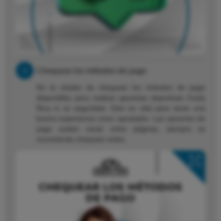
Chequear los métodos de pago
No te olvides de chequear los métodos de pago
disponibles para realizar apuestas deportivas Costa
Rica ni su seguridad. Esto es vital para tener una
buena experiencia como apostador. Las opciones de
pago suelen variar entre páginas, siempre se
recomienda chequear antes.