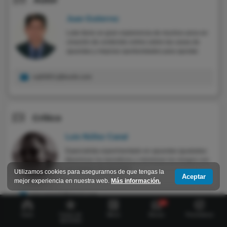
Autor
Juan Gutierrez
Luke tiene un gran expierencia de muchos anos en
creación de contenido online sobre las casas de
apuestas y mejoras oportunidades para apostar.
ruj60851@boofx.com
Crítico
Luis Núñez Canal
Especialista experimentado en apuestas igualadas:
Maximizar los beneficios y minimizar los riesgos con
estrategias de precisión
Utilizamos cookies para asegurarnos de que tengas la
Aceptar
mejor experiencia en nuestra web.
Más información.
luis.canal.b@gmail.com
514
Inicio
Casas de
Menú
Bonos
Pronósticos
apuestas