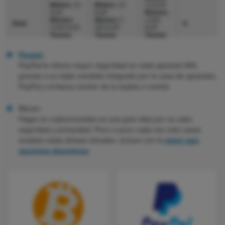
Mínimo
: 10
Mínimo
: 10
10 EUR
EUR
EUR
Máximo
:
Máximo
:
Máximo
: 5
1,000
Bwin
❌
2.000 EUR
000 EUR
EUR
Tiempo
:
Tiempo
:
Tiempo
:
Instantáneo
Instantáneo
10
minutos
Paypal:
PayPal te ofrece mayor seguridad en cada apuesta NHL
gracias a su triple candado integrado por la casa de apuestas,
PayPal y el banco emisor de tu tarjeta o cuenta.
Bitcoin:
Pagar en criptomonedas es una gran idea por su valor,
seguridad y privacidad. Poco a poco cada vez más casas
aceptan estas divisas virtuales; incluso con la
mejor app
apuestas deportivas
.