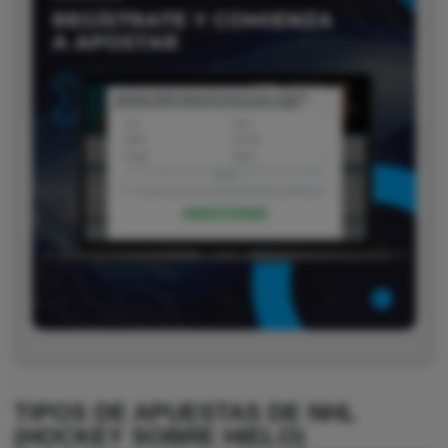
TIPOS DE APUESTAS DE NHL
(HOCKEY SOBRE HIELO)