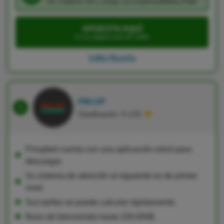
18+ | Aplican T&C | Juega con responsabilidad | Publi
APUESTA AQUÍ
Ir a la página web de 1xBet
1xBet Reseña
PIN-UP
Clasificación: 9.1/10
Pinupbet cuenta con una aplicación móvil para
descargar.
Su sistema de atención al siguiente es de primer
nivel.
Sus tarifas se puede calcular rápidamente.
Bono de bienvenida hasta 100,000$.