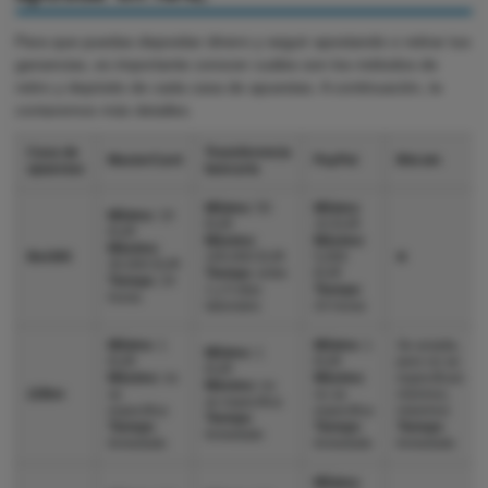
Para que puedas depositar dinero y seguir apostando o retirar tus
ganancias, es importante conocer cuáles son los métodos de
retiro y depósito de cada casa de apuestas. A continuación, te
contaremos más detalles.
Casa de
Transferencia
MasterCard
PayPal
Bitcoin
apuestas
bancaria
Mínimo
: 50
Mínimo
:
Mínimo
: 10
EUR
10 EUR
EUR
Máximo
:
Máximo
:
Máximo
:
Bet365
100,000 EUR
5,000
❌
30,000 EUR
Tiempo
: entre
EUR
Tiempo
: 24
1 y 5 días
Tiempo
:
horas
laborales
24 horas
Mínimo
: 1
Mínimo
: 1
Se acepta,
Mínimo
: 1
EUR
EUR
pero no se
EUR
Máximo
: no
Máximo
:
especifican
Máximo
: no
22Bet
se
no se
mínimos,
se especifica
especifica
especifica
máximos
Tiempo
:
Tiempo
:
Tiempo
:
Tiempo
:
Inmediato
Inmediato
Inmediato
Inmediato
Mínimo
: