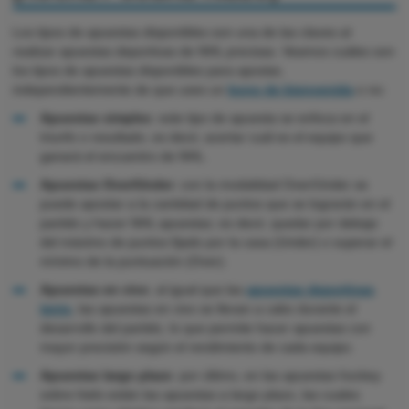
Los tipos de apuestas disponibles son una de las claves al
realizar apuestas deportivas de NHL precisas. Veamos cuáles son
los tipos de apuestas disponibles para apostar,
independientemente de que uses un
bono de bienvenida
o no:
Apuestas simples
: este tipo de apuesta se enfoca en el
triunfo o resultado, es decir, acertar cuál es el equipo que
ganará el encuentro de NHL.
Apuestas Over/Under
: con la modalidad Over/Under se
puede apostar a la cantidad de puntos que se lograrán en el
partido y hacer NHL apuestas; es decir, quedar por debajo
del máximo de puntos fijado por la casa (Under) o superar el
mínimo de la puntuación (Over).
Apuestas en vivo
: al igual que las
apuestas deportivas
tenis
, las apuestas en vivo se llevan a cabo durante el
desarrollo del partido, lo que permite hacer apuestas con
mayor precisión según el rendimiento de cada equipo.
Apuestas largo plazo
: por último, en las apuestas hockey
sobre hielo están las apuestas a largo plazo, las cuales