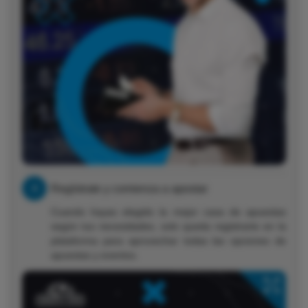
Regístrate y comienza a apostar
Cuando hayas elegido la mejor casa de apuestas
según tus necesidades, solo queda registrarte en la
plataforma para aprovechar todas las opciones de
apuestas y eventos.