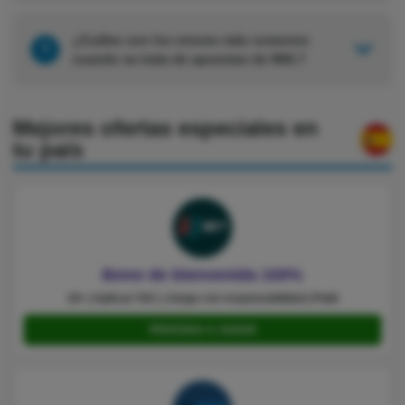
¿Cuáles son los errores más comunes
?
cuando se trata de apuestas de NHL?
Mejores ofertas especiales en
tu país
Bono de bienvenida 100%
18+ | Aplican T&C | Juega con responsabilidad | Publi
PROCEDA A JUGAR