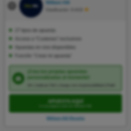
William Hill
Clasificación: 8.4/10
27 tipos de apuesta
Acceso a “Cuotones” exclusivos
Apuestas en vivo disponibles
Función "Crear mi apuesta"
¡Crea tus propias apuestas
personalizadas al momento!
18+ | Aplican T&C | Juega con responsabilidad | Publi
APUESTA AQUÍ
Ir a la página web de William Hill
William Hill Reseña