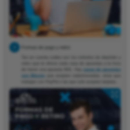
Formas de pago y retiro
Ten en cuenta cuáles son los métodos de depósito y
retiro que te ofrece cada casa de apuestas a la hora
de hacer una apuesta NHL. Hay
casas de apuestas
con Bitcoin
que aceptan criptomonedas, otras que
trabajan con PayPal o las que solo aceptan tarjetas.