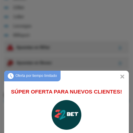
22Bet
1xBet
Leovegas
888sport
Apuestas en Billar
Apuestas en Boxeo
Oferta por tiempo limitado
Apuestas en Balonmano
SÚPER OFERTA PARA NUEVOS CLIENTES!
Pregunta frecuente
¿Cuáles son las mejores casas de
?
apuestas para apostar en batallas de
gallos?