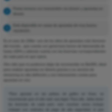
Posee torneos con transmisión vía stream y apuestas en
directo.
Está disponible en casas de apuestas de muy buena
reputación.
Es el caso de 22Bet -uno de los sitios de apuestas más famosos
del mundo-, que cuenta con generosos bonos de bienvenida de
hasta 100% y además cuenta con las licencias correspondientes
de cada país en que opera.
Otro sitio que no podemos dejar de recomendar es Bet365, ideal
para realizar apuestas en directo gracias a su servicio de
streaming en alta definición y sus interesantes cuotas para
apuestas en vivo.
Para apostar en las peleas de gallos en línea, se
recomienda que el sitio web sea legal. Para ello, debe tener
las licencias de cada país; esto muchas veces incluye
trabajar con métodos de pago de alta seguridad, lo que