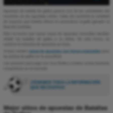
Apuestas de batalla de gallos parece una de las actividades del
momento en las apuestas online. Cada día aumenta la cantidad
de usuarios que invierte dinero en pronosticar el gallo ganador al
final del combate.
Esto ha hecho que varias casas de apuestas conocidas decidan
añadir las batallas de gallos a su oferta. De esta forma, se
sostiene la industria de apuestas en línea.
Incluso existen
casas de apuestas con bonos especiales
para
las peleas de gallos en la actualidad.
Las opciones para jugar son muy fáciles y existen cuotas bastante
competitivas en el mercado.
¡TENEMOS TODA LA INFORMACIÓN
QUE NECESITAS!
Mejor sitios de apuestas de Batallas