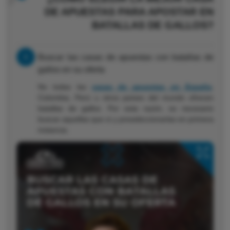
DE APUESTAS PARA APOSTAR EN
BATALLAS DE GALLOS?
Buscar las casas de apuestas con batallas de
gallos en su oferta
No todas las
casas de apuestas en España
,
Colombia, Perú u otros países del mundo ofrecen
batallas de gallos. Por esta razón, es necesario
buscar aquellas que sí y preseleccionarlas en primera
instancia.