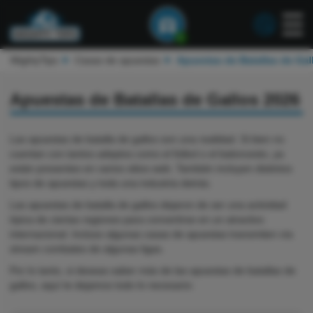
1
MightyTips
Casas de apuestas
Apuestas de Batallas de Gal
Apuestas de Batallas de Gallos 2026
Las apuestas de batalla de gallos son una realidad. Si bien no
cuentan con tantos adeptos como el fútbol o el baloncesto, ya
están presentes en varios sitios web. También incluyen distintos
tipos de apuestas y toda una industria detrás.
Las apuestas de batalla de gallos dejaron de ser una actividad
típica de ciertas regiones para convertirse en un atractivo
internacional. Incluso algunas casas de apuestas transmiten vía
stream combates de algunas ligas.
Por lo tanto, si deseas saber más de las apuestas de batallas de
gallos, aquí te dejamos todo lo necesario: