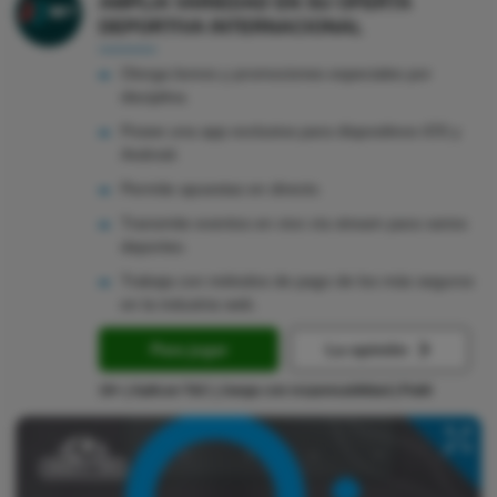
AMPLIA VARIEDAD EN SU OFERTA
DEPORTIVA INTERNACIONAL
Otorga bonos y promociones especiales por
disciplina.
Posee una app exclusiva para dispositivos iOS y
Android.
Permite apuestas en directo.
Transmite eventos en vivo vía stream para varios
deportes.
Trabaja con métodos de pago de los más seguros
en la industria web.
Para jugar
La opinión
18+ | Aplican T&C | Juega con responsabilidad | Publi