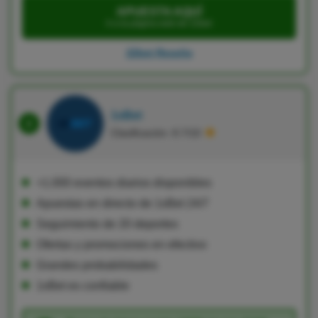
APUESTA AQUÍ
Ir a la página web de 22bet
22bet Reseña
1xBet
Clasificación: 8.7/10
+1.000 eventos diarios disponibles
Apuestas en directo de 1xBet 24/7
Seguimiento de 20 deportes
Ofertas y promociones en efectivo
Grandes probabilidades
1xBet es confiable