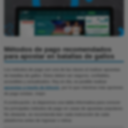
Métodos de pago recomendados
para apostar en batallas de gallos
Los métodos de pago son una de las claves al realizar apuestas
de batallas de gallos. Estos deben ser seguros, confiables,
accesibles y actualizados. Hoy en día, es posible realizar
apuestas a través de bitcoin
, por lo que mientras más opciones
de pago existan, mejor.
A continuación, te dejaremos una tabla informativa para conocer
los principales métodos de pago en casas de apuestas populares.
No obstante, se recomienda leer cada instrucción de cada
plataforma antes de ingresar o retirar.