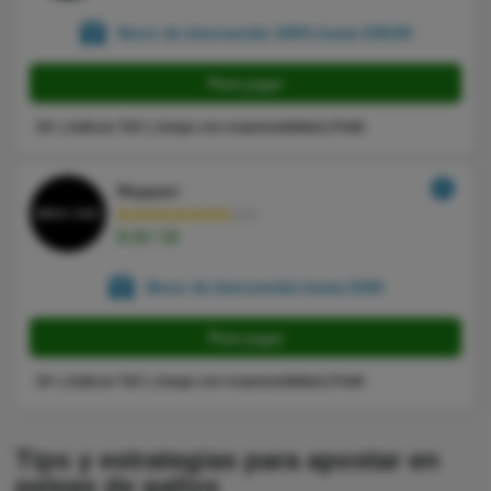
Bono de bienvenida 100% hasta €/$100
Para jugar
18+ | Aplican T&C | Juega con responsabilidad | Publi
5
Megapari
8.10 / 10
Bono de bienvenida hasta €200
Para jugar
18+ | Aplican T&C | Juega con responsabilidad | Publi
Tips y estrategias para apostar en
peleas de gallos