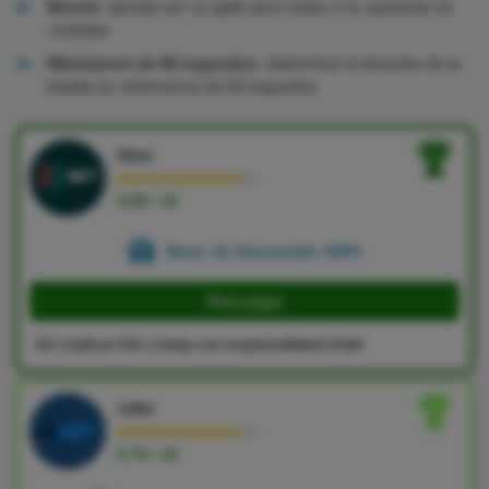
Muerte
: apostar por un gallo para matar a su oponente en
combate.
Más/menos de 60 segundos
: determinar la duración de la
batalla en más/menos de 60 segundos.
1
22bet
8.80 / 10
Bono de bienvenida 100%
Para jugar
18+ | Aplican T&C | Juega con responsabilidad | Publi
2
1xBet
8.70 / 10