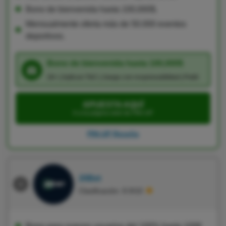
Bono de bienvenida hasta 100,000$.
Mensualmente oferta más de 50.000 eventos
deportivos.
Bono de bienvenida hasta 100,000$
18+ | Aplican T&C | Juega con responsabilidad | Publi
APUESTA AQUÍ
Ir a la página web de PIN-UP
PIN-UP Reseña
20Bet
Clasificación: 8.9/10