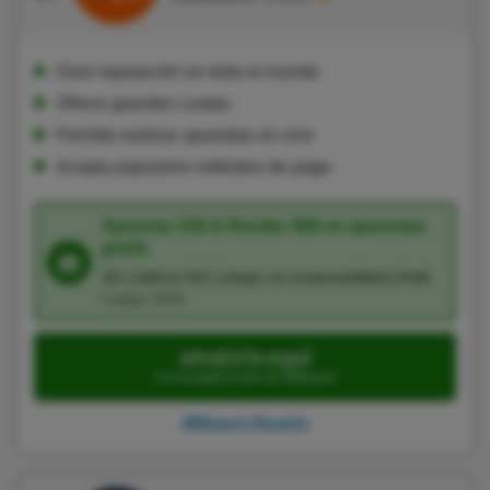
Gran reputación en todo el mundo
Ofrece grandes cuotas
Permite realizar apuestas en vivo
Acepta populares métodos de pago
Apuesta 10$ & Recibe 30$ en apuestas
gratis
18+ | Aplican T&C | Juega con responsabilidad | Publi
Codigo: 30FB.
APUESTA AQUÍ
Ir a la página web de 888sport
888sport Reseña