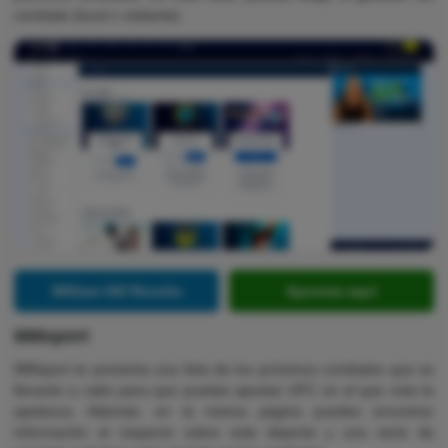
combate (local o visitante).
William Hill Reseña
Apuesta aquí
888sport
888sport te presenta una lista de los próximos combates que se
llevarán a cabo para que puedas apostar UFC en el que más te
apetezca. Además, en la misma página puedes encontrar
información al respecto sobre este deporte y una serie de