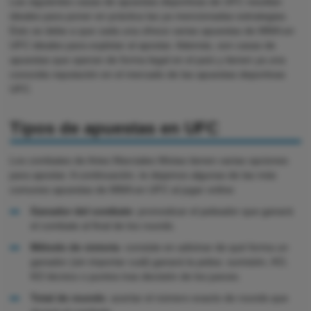
Las siguientes casas de apuestas deportivas de UFC resultan
en vivo
ideales para poner en práctica las ya mencionadas estrategias.
Esto se debe a que cada una ofrece varias apuestas de MMA en
UFC ideales para explotar al apostar. Además, son casas de
apuestas que operan de forma legal en el país y tienen ya una
conocida reputación en el mercado de las apuestas deportivas
UFC.
Tipos de apuestas en UFC
Los combates de Artes Marciales Mixtas tienen varias opciones
para apostar. A continuación, te dejamos algunas de las más
comunes apuestas de MMA en UFC al jugar online:
Ganador del combate
: pronosticar el peleador que ganará
el combate al final de los rounds.
Método de victoria
: consiste en adivinar de qué forma un
ganador (sin importar cuál) ganará la pelea: sumisión, KO,
KO técnico o puntos tras decisión de los jueces.
Total de rounds
: acertar el número exacto de rounds que