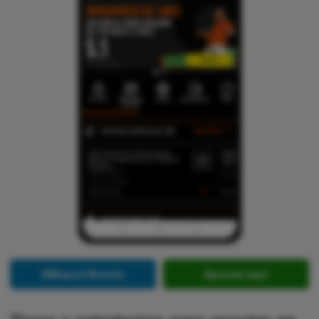
888sport Reseña
Apuesta aquí