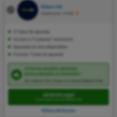
William Hill
Clasificación: 8.4/10
27 tipos de apuesta
Acceso a “Cuotones” exclusivos
Apuestas en vivo disponibles
Función "Crear mi apuesta"
¡Crea tus propias apuestas
personalizadas al momento!
18+ | Aplican T&C | Juega con responsabilidad | Publi
APUESTA AQUÍ
Ir a la página web de William Hill
William Hill Reseña