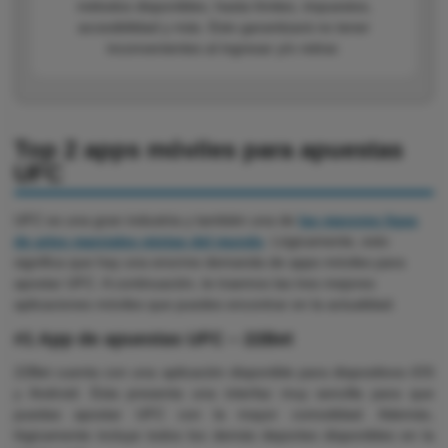
métodos disponibles, hasta límites, impuestos,
accesibilidad y más. Esto garantizará no tener
inconvenientes al ingresar y/o retirar.
Top 2 apps móviles para apuestas
UFC
UFC es una gran industria y también una de
las mayores ligas
de artes marciales mixtas del mundo
. Lógicamente, esto
significa que hay una enorme demanda de apps móviles para
apostar UFC. A continuación, te traemos las tres mejores
aplicaciones móviles que puedes encontrar en la actualidad.
#1 App de apuestas UFC – 22Bet
22Bet cuenta con una aplicación disponible para dispositivos iOS
y Android. Esta presenta una interfaz muy sencilla para que
puedas apostar UFC con la mayor comodidad. Además,
lógicamente incluye todos los demás deportes disponibles en la