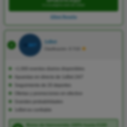
APUESTA AQUÍ
Ir a la página web de 22bet
22bet Reseña
1xBet
Clasificación: 8.7/10
+1.000 eventos diarios disponibles
Apuestas en directo de 1xBet 24/7
Seguimiento de 20 deportes
Ofertas y promociones en efectivo
Grandes probabilidades
1xBet es confiable
Bono de bienvenida 100% hasta €100