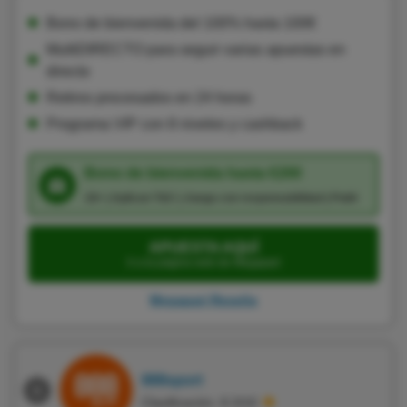
Bono de bienvenida del 100% hasta 100€
MultiDIRECTO para seguir varias apuestas en
directo
Retiros procesados en 24 horas
Programa VIP con 8 niveles y cashback
Bono de bienvenida hasta €200
18+ | Aplican T&C | Juega con responsabilidad | Publi
APUESTA AQUÍ
Ir a la página web de Megapari
Megapari Reseña
888sport
Clasificación: 8.3/10