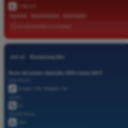
1 800 CLP
#apuestas
#bonobienvenida
#bonoregistro
No está disponible en tu localidad
Boomerang Bet
Bono del primer depósito 100% hasta 100 €
Odds Mínimas
Simples 2.00 / Múltiples 1.50
Apostar
6x
Depósito Mínimo
20 €