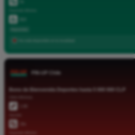
0x
Depósito Mínimo
$10
#apuestas
No está disponible en tu localidad
PIN-UP Chile
Bono de Bienvenida Deportes hasta 5 000 000 CLP
Odds Mínimas
1.60
Apostar
10x
Depósito Mínimo