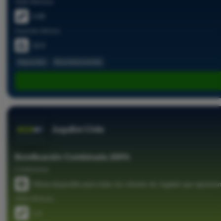
Odds Mínimas
4.00
Depósito Mínimo
10 €
#apuestas
#bonobienvenida
JugaBet Chile
Bonificación Combinada 200%
Condiciones
Oferta disponible para todos los clientes de Jugabet que apuestan 
Odds Mínimas
1.4