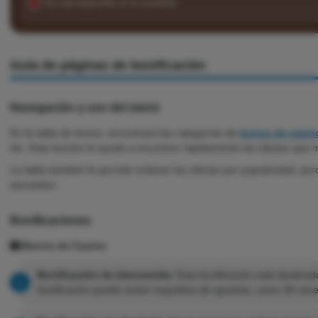
No está disponible en tu localidad
Guía de páginas de bonificación
Navegación y uso del menú
En la tabla de bonos, encontrará las categorías de
bonos de casin
etc. Esta función le ayuda a encontrar rápidamente las ofertas que m
La tabla también le permite ordenar las ofertas por popularidad, por
asociados.
Bonificaciones
🎰 Bonos de Casino
Bonificación de bienvenida:
Esta bonificación está destinad
bonificación puede incluir requisitos de apuesta, como 30 veces