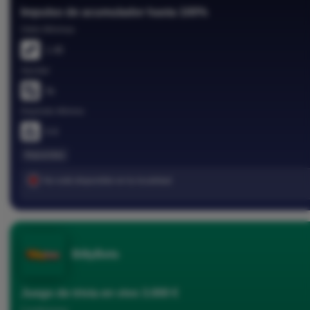
Impulso de acumulador hasta 100%
Odds Mínimas
1.40
Apostar
0x
Depósito Mínimo
5 €
#apuestas
No está disponible en tu localidad
BillyBets
Juego de trivia en vivo 3.000 €