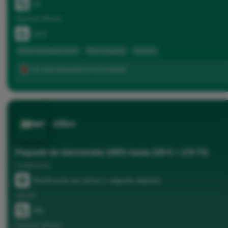
0x
Depósito Mínimo
10 €
#bienvenidadecasino
#bonoregistro
#casino
No está disponible en tu localidad
20Bet
Paquete de bienvenida 100% hasta 220 € + 170 TG
Condiciones
Bonificación por primer y segundo depósito
Apostar
40x
Depósito Mínimo