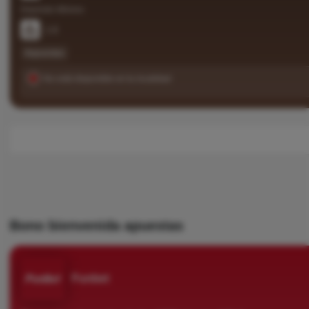
Depósito Mínimo
1 €
#apuestas
No está disponible en tu localidad
Bono bienvenida apuestas
Funbet