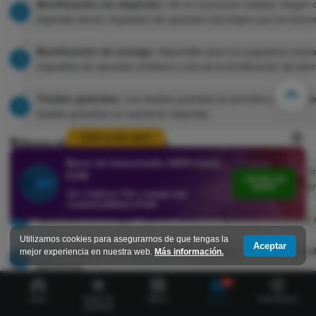
Bonificación sin depósito:
No es necesario realizar ningún d
depósito tienen requisitos de apuesta más bajos que los bono
Bonificación de recarga:
disponible para los jugadores actual
requisitos de apuesta similares a los de la bonificación de bie
Tiradas gratuitas:
Las tiradas gratuitas le permiten jugar a 
tiradas gratuitas no requieren depósito.
€100 on the start!
⚽ Bonos de apuestas deportivas
Bono de bienvenida 100% hasta
Apuesta Gratis de Bienvenida:
Esta bonificación se ofrece t
€100
OBTÉN UN
primer depósito (por ejemplo, depositar 10 euros para obtener
BONO
18+ | Aplican T&C | Juega con
responsabilidad | Publi
Apuestas sin riesgo:
Algunas casas de apuestas deportivas of
Utilizamos cookies para asegurarnos de que tengas la
Aceptar
Bonificaciones por apuestas acumuladas:
Se ofrecen bonif
mejor experiencia en nuestra web.
Más información.
ganancias.
514
Inicio
Casas de
Menú
Bonos
Pronósticos
Filtros y clasificación de las bonificaciones
apuestas