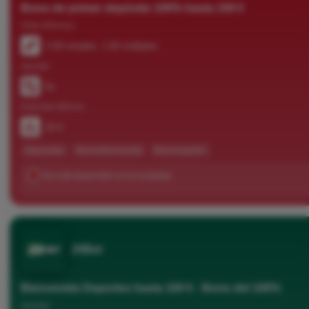
Bono de primer depósito 100% hasta 100 €
Odds Mínimas
2.00 simples, 1.50 múltiples
Apostar
6x
Depósito Mínimo
20 €
#apuestas
#bonobienvenida
#bonoregistro
No está disponible en tu localidad
20Bet
Bienvenida Deportes hasta 100 € - Bono del 100%
Apostar