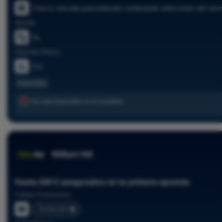
Crea tu mercado personalizado combinando selecciones del mismo
Apostar
0x
Depósito Mínimo
5 €
#apuestas
No está disponible en tu localidad
William Hill
Hasta 200 € asegurados en tu primera apuesta
Código Promocional
BONO200