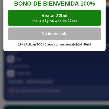
BONO DE BIENVENIDA 100%
Visitar 22bet
Paripesa
Ir a la página web de 22bet
Tienda de bonos: compra apuestas con puntos
No interesado
Condiciones
18+ | Aplican T&C | Juega con responsabilidad | Publi
Puedes usar puntos de bono para comprar apuestas gratis en cual
Apostar
35x
Depósito Mínimo
5 000 ARS
#apuestas
#apuestasgratuitas
No está disponible en tu localidad