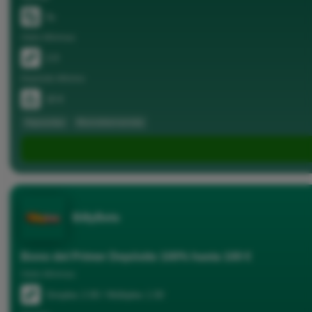
5x
Odds Mínimas
2.0
Depósito Mínimo
10 €
#apuestas
#bonobienvenida
BillyBets
Bono del Primer Depósito 100% hasta 100 €
Odds Mínimas
Simples 2.00 / Múltiples 1.50