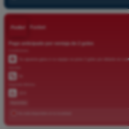
Funbet
Pago anticipado por ventaja de 2 goles
Condiciones
Su apuesta gana si su equipo se pone 2 goles por delante en cua
Apostar
0x
Depósito Mínimo
10 €
#apuestas
No está disponible en tu localidad