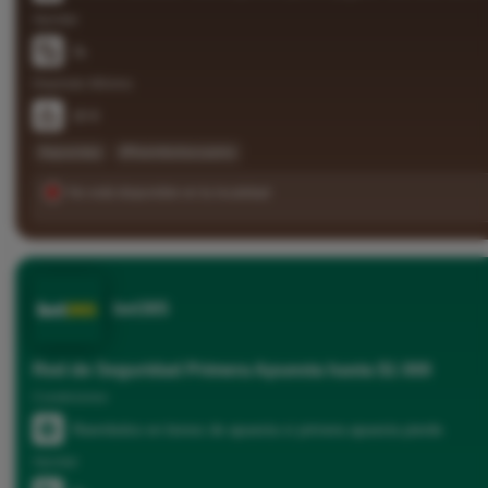
Apostar
3x
Depósito Mínimo
10 €
#apuestas
#Reembolsocasino
No está disponible en tu localidad
bet365
Red de Seguridad Primera Apuesta hasta $1 000
Condiciones
Reembolso en bonos de apuesta si primera apuesta pierde
Apostar