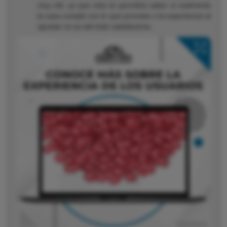
muy útil, ya que esto te permitirá saber si realmente
la casa cumple con lo que promete o la experiencia al
apostar no es del todo satisfactoria.