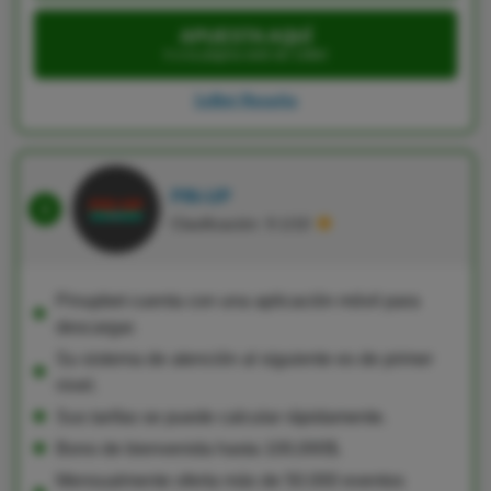
APUESTA AQUÍ
Ir a la página web de 1xBet
1xBet Reseña
PIN-UP
Clasificación: 9.1/10
Pinupbet cuenta con una aplicación móvil para
descargar.
Su sistema de atención al siguiente es de primer
nivel.
Sus tarifas se puede calcular rápidamente.
Bono de bienvenida hasta 100,000$.
Mensualmente oferta más de 50.000 eventos