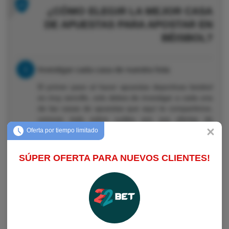
¿CÓMO ELEGIR LA MEJOR CASA
DE APUESTAS PARA APOSTAR EN
BÉISBOL?
Investigar cada casa de nuestra lista
El primer paso al hacer apuestas deportivas beisbol
es muy sencillo, solo debes de investigar a cada una
de las casas de apuestas que aquí te compartimos,
conocer todo sobre cuáles son sus ofertas de
apuestas, cuotas, eventos, formas de pago, etc. Así
Oferta por tiempo limitado
podrás saber cuáles son las
mejores casas de
apuestas de España
.
SÚPER OFERTA PARA NUEVOS CLIENTES!