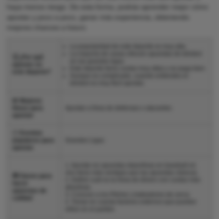
haya menos riesgo. De esta forma, podrás aprender mejor cómo
apostar y poco a poco, ganar más experiencia, obteniendo
mejores chances a futuro.
La popularidad de este deporte es muy alta.
La mayoría de casas ofrecen apuestas de béisbol
🏆
¿Por qué
en las grandes ligas.
apostar en
Este deporte tiene cuotas muy altas y se paga bien.
este deporte?
Aunque es complicado, cuando entiendes el
béisbol es muy fácil apostar.
🔀
Mejores
líneas para
Apostar a línea de defensas o atacantes
apostar
🕕
Eventos
populares para
Grandes Ligas
apostar
1. Apostar en apuestas deportivas en baseball en
vivo tiene más ventajas que las apuestas clásicas.
🕵️
Claves para
2. Definir cuál es la línea de dinero con cuotas más
hacer
atractivas.
apuestas de
3. Conocer a los Pitcher y bateadores de cerca.
calidad
4. Tomar en cuenta factores externos que pueden
influir en el partido.