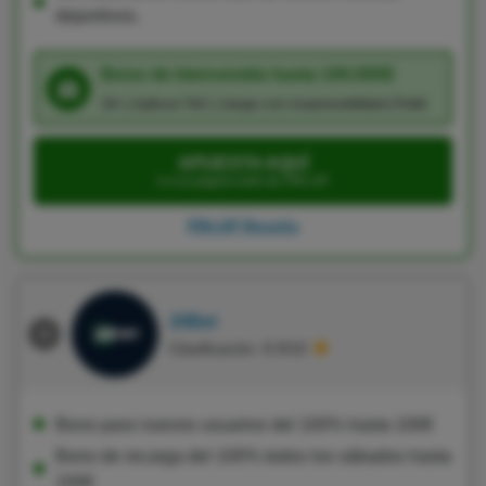
deportivos.
Bono de bienvenida hasta 100,000$
18+ | Aplican T&C | Juega con responsabilidad | Publi
APUESTA AQUÍ
Ir a la página web de PIN-UP
PIN-UP Reseña
20Bet
Clasificación: 8.9/10
Bono para nuevos usuarios del 100% hasta 100€
Bono de recarga del 100% todos los sábados hasta
100€