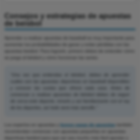
Consejos y estrategias de apuestas
de beisbol
Aprender a realizar apuestas de baseball es muy importante para
aumentar tus probabilidades de ganar y evitar pérdidas con las
apuestas beisbol. Para lograrlo, primero debes de entender cómo
se juega al béisbol y cómo funcionan las series.
Una vez que entiendas el béisbol, debes de aprender
cuáles son las apuestas deportivas en baseball disponibles
y conocer las cuotas que ofrece cada casa. Antes de
comenzar a realizar apuestas de béisbol debes de seguir
de cerca este deporte, mirarlo y así familiarizarte con el rey
de los deportes, así todo será más sencillo.
Los expertos en apuestas y
bonos casas de apuestas
también
recomiendan comenzar con apuestas pequeñas en apuestas
deportivas beisbol para que así sea mucho más fácil apostar y