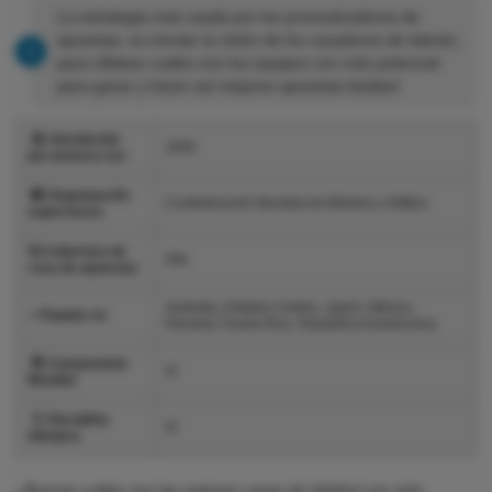
La estrategia más usada por los pronosticadores de
apuestas, es emular la visión de los cazadores de talento,
para olfatear cuáles son los equipos con más potencial
para ganar y hacer así mejores apuestas beisbol.
🏛️
Introducido
1839
por primera vez
🏢
Organización
Confederación Mundial de Béisbol y Sóftbol
supervisora
📶
Cobertura de
Alta
casa de apuestas
Australia, Estados Unidos, Japón, México,
⭐
Popular en
Panamá, Puerto Rico, República Dominicana.
🌎 Campeonato
Sí
Mundial
🏅 Disciplina
Sí
olímpica
¿Buscas cuáles son las mejores casas de béisbol con más