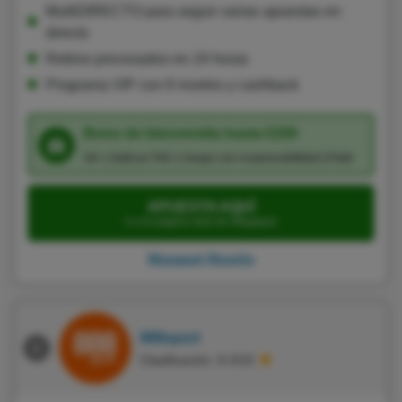
MultiDIRECTO para seguir varias apuestas en
directo
Retiros procesados en 24 horas
Programa VIP con 8 niveles y cashback
Bono de bienvenida hasta €200
18+ | Aplican T&C | Juega con responsabilidad | Publi
APUESTA AQUÍ
Ir a la página web de Megapari
Megapari Reseña
888sport
Clasificación: 8.3/10