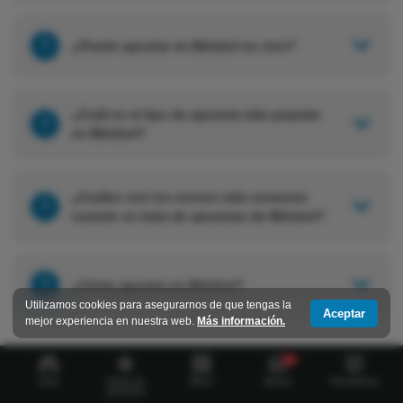
?
¿Puedo apostar en Béisbol en vivo?
¿Cuál es el tipo de apuesta más popular
?
en Béisbol?
¿Cuáles son los errores más comunes
?
cuando se trata de apuestas de Béisbol?
?
¿Cómo apostar en Béisbol?
Utilizamos cookies para asegurarnos de que tengas la
Aceptar
mejor experiencia en nuestra web.
Más información.
Mejores ofertas especiales en
514
tu país
Inicio
Casas de
Menú
Bonos
Pronósticos
apuestas