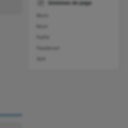
Sistemas de pago
Bitcoin
Bizum
PayPal
Paysafecard
Skrill