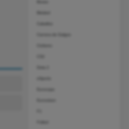
Boxeo
Béisbol
Caballos
Carrera de Galgos
Ciclismo
CS2
Dota 2
eSports
Eurocopa
Eurovision
F1
Fútbol