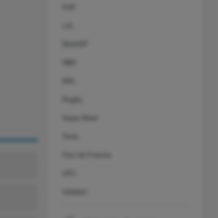
Golf
LoL
MotoGP
NBA
NHL
Rugby
Super Bowl
Tenis
Tour de Francia
UFC
Vóleibol