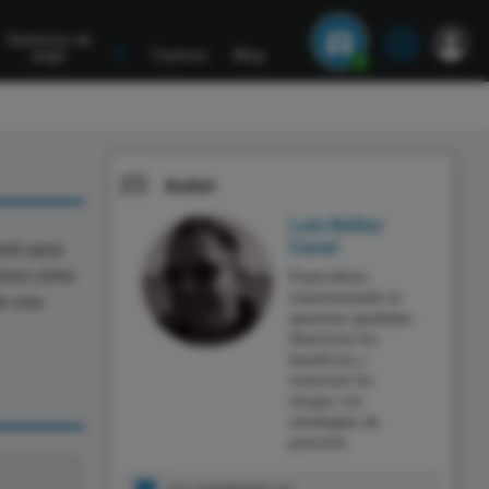
Sistemas de
pago
Casinos
Blog
1
Autor
Luis Núñez
Canal
nto para
ahora cómo
Especialista
experimentado en
de una
apuestas igualadas:
Maximizar los
beneficios y
minimizar los
riesgos con
estrategias de
precisión
luis.canal.b@gmail.com