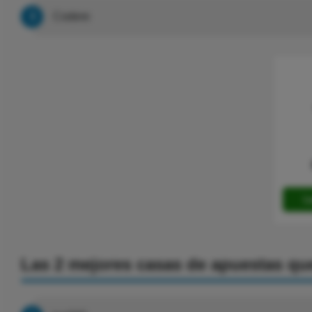
Codere
Le
Las 2 mejores casas de apuestas qu