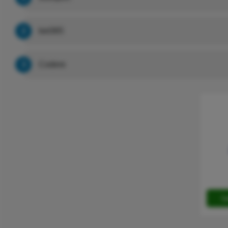
bet365
Codere
Le