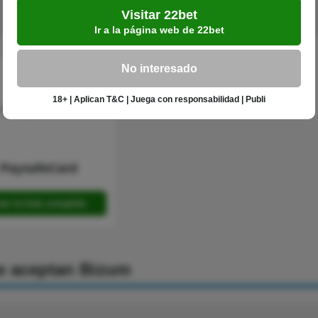
Visitar 22bet
Ir a la página web de 22bet
No interesado
18+ | Aplican T&C | Juega con responsabilidad | Publi
PaysafeCard
er la lista completa
e aceptan Bizum