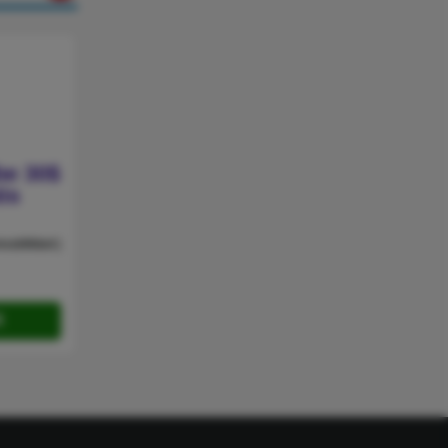
be 30$
is
sabilidad |
R