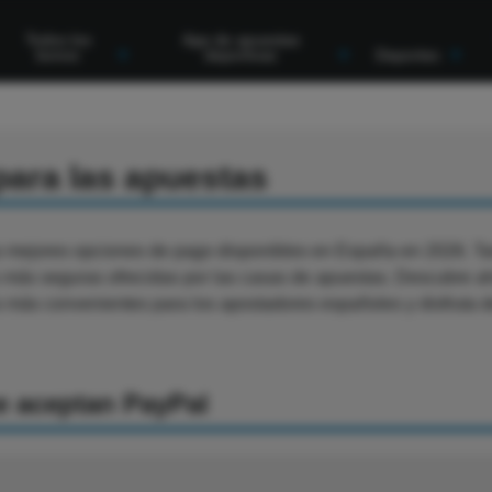
Todos los
App de apuestas
bonos
deportivas
Deportes
para las apuestas
s mejores opciones de pago disponibles en España en 2026. Ta
es más seguras ofrecidas por las casas de apuestas. Descubre 
os más convenientes para los apostadores españoles y disfruta 
e aceptan PayPal