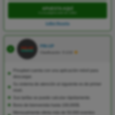
APUESTA AQUÍ
Ir a la página web de 1xBet
1xBet Reseña
PIN-UP
Clasificación: 9.1/10
Pinupbet cuenta con una aplicación móvil para
descargar.
Su sistema de atención al siguiente es de primer
nivel.
Sus tarifas se puede calcular rápidamente.
Bono de bienvenida hasta 100,000$.
Mensualmente oferta más de 50.000 eventos