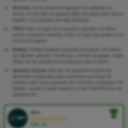
2/3 bolas
: En los torneos se agrupan a los golfistas en
tercios, en este tipo de apuesta debes de elegir quién será el
jugador con el puntaje más bajo del grupo.
TOP 3
: Aquí, en lugar de la apuesta a ganador, no debes
acertar al ganador absoluto, basta con que este quede en los
3 primeros lugares.
Parlays
: Puedes combinar apuestas para ganar más dinero,
por ejemplo, ganador, 3 primeros y número de golpes. Todas
deben ser las ganadoras para llevarse todo el dinero.
Apuestas futuras
: Este tipo de apuestas de golf te da
ganancias a largo plazo pues aquí tienes que tratar de
predecir quién será el ganador de un torneo a realizarse. Por
ejemplo, apostar a quién estará en el top 5 del PGA Tour del
siguiente año.
1
22bet
8.80 / 10