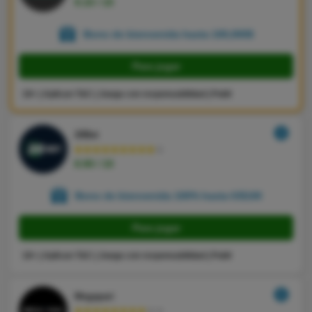
9.10 / 10
Bono de bienvenida hasta 100,000$
Para jugar
18+ | Aplican T&C | Juega con responsabilidad | Publi
4
20Bet
8.90 / 10
Bono de bienvenida 100% hasta €/$100
Para jugar
18+ | Aplican T&C | Juega con responsabilidad | Publi
5
Megapari