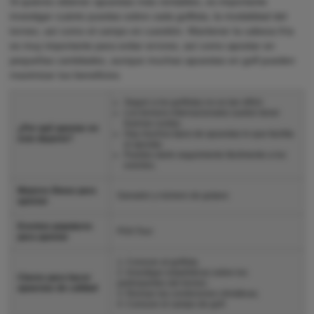
Si quieres obtener apuestas más rentables, es importante
investigar cuánto puedas sobre cada golfista, la modalidad del
torneo, así como el campo en cuestión. Mantener la cabeza fría
es muy importante para evitar errores, así como apostar en
pequeñas cantidades, aunque muchas apuestas en golf pueden
maximizar tus beneficios.
Seguir a los golfistas no es tan difícil.
Los torneos internacionales suelen tener
buenas cuotas.
¿Por qué apostar en
Hay muchos tipos de apuestas lo que facilita
este deporte?
el apostar.
Puedes darle seguimiento fácilmente a los
eventos.
Mejores líneas para
Ganador y número de golpes
apostar
Eventos populares
PGA Tour
para apostar
1. Conocer al golfista.
2. Investigar estadísticas sobre los
Claves para hacer
participantes del torneo.
apuestas de calidad
3. Revisar las condiciones climáticas.
4. Conocer el campo de golf.