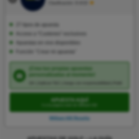
Clasificación: 8.4/10
27 tipos de apuesta
Acceso a “Cuotones” exclusivos
Apuestas en vivo disponibles
Función "Crear mi apuesta"
¡Crea tus propias apuestas
personalizadas al momento!
18+ | Aplican T&C | Juega con responsabilidad | Publi
APUESTA AQUÍ
Ir a la página web de William Hill
William Hill Reseña
APUESTAS DE GOLF – LA GUÍA