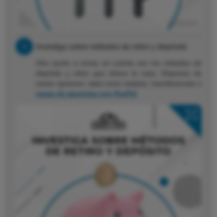
Investiga sobre métodos de retiro y depósito
Otro punto a tomar en cuenta son los métodos de
depósito y retiro que ofrece la casa. Dispones de
varias opciones, tales como tarjetas, transferencias o
casas de apuestas con PayPal
.