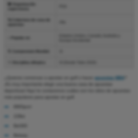
🏢
Organización
PGA
supervisora
📶
Cobertura de casa de
Alta
apuestas
Estados Unidos, Canadá, Australia y
⭐
Popular en
Europa Occidental
🌎
Campeonato Mundial
Sí
🏅
Disciplina olímpica
Sí (Desde Tokio 2020)
¿Quieres comenzar a apostar en golf o hacer
apuestas NBA
?
¡Es muy importante elegir una buena casa de apuestas
deportivas! Aquí te contaremos cuáles son los sitios de apuestas
más populares para apostar en golf.
888Sport
22Bet
Bet365
Betway