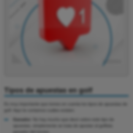
Tipos de apuestas en golf
Es muy importante que tomes en cuenta los tipos de apuestas de
golf. Aquí te contamos cuáles existen:
Ganador
: No hay mucho que decir sobre este tipo de
apuestas, simplemente se trata de apostar al golfista
ganador del torneo.