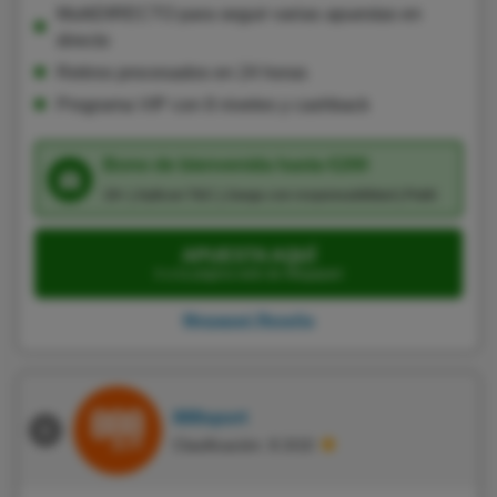
MultiDIRECTO para seguir varias apuestas en
directo
Retiros procesados en 24 horas
Programa VIP con 8 niveles y cashback
Bono de bienvenida hasta €200
18+ | Aplican T&C | Juega con responsabilidad | Publi
APUESTA AQUÍ
Ir a la página web de Megapari
Megapari Reseña
888sport
Clasificación: 8.3/10