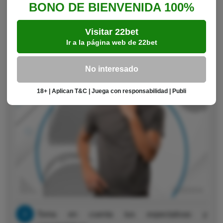
BONO DE BIENVENIDA 100%
Visitar 22bet
Ir a la página web de 22bet
No interesado
18+ | Aplican T&C | Juega con responsabilidad | Publi
Toma en cuenta tus expectativas y