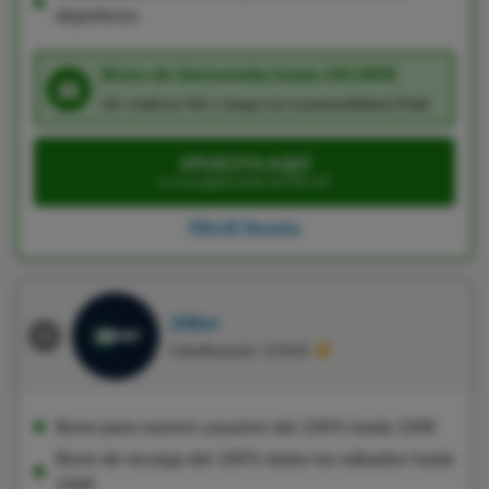
deportivos.
Bono de bienvenida hasta 100,000$
18+ | Aplican T&C | Juega con responsabilidad | Publi
APUESTA AQUÍ
Ir a la página web de PIN-UP
PIN-UP Reseña
20Bet
Clasificación: 8.9/10
Bono para nuevos usuarios del 100% hasta 100€
Bono de recarga del 100% todos los sábados hasta
100€