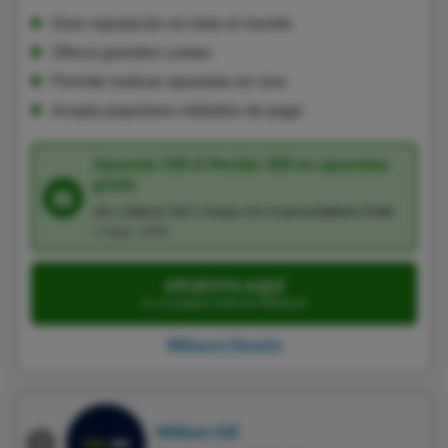
Gran reputación en todo el mundo
Ofrece grandes cuotas
Permite realizar apuestas en vivo
Acepta populares métodos de pago
Apuesta 10$ & Recibe 30$ en apuestas
gratis
18+ | Aplican T&C | Juega con responsabilidad | Publi
Codigo: 30FB.
APUESTA AQUÍ
Ir a la página web de 888sport
888sport Reseña
William Hill