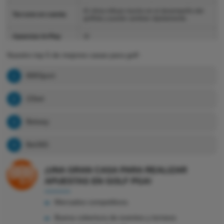
El clima influye mucho en el desempeño del
Ten esto en cuenta
golfista y puede cambiar rápidamente.
Apuestas In-Play
Sí
Nuestro top 5 de mejores casas para golf :
888Sport
22bet
Betway
Bet365
¡UNA GRAN CASA PARA REALIZAR
APUESTAS EN GOLF PGA!
Mercados competitivos.
Buena cobertura de eventos y torneos