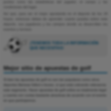
puntos como las estadísticas del jugador, el campo y las
condiciones del lugar.
Así que, para ser el mejor apostando en el deporte de los 18
hoyos, entonces debes de aprender cuanto puedas sobre este
deporte, sus jugadores y los campos donde se desarrollan los
eventos y torneos.
¡TENEMOS TODA LA INFORMACIÓN
QUE NECESITAS!
Mejor sitio de apuestas de golf
Si bien las apuestas de golf no son tan populares como otros
deportes llámese fútbol o boxeo, sí que está cobrando relevancia
este segmento. Hacer apuestas de golf online es totalmente legal
y cuenta con cuotas bastante atractivas de acuerdo con el evento
en que participemos.