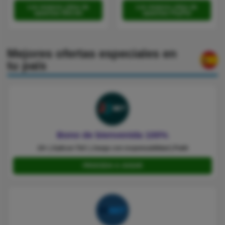
Los mejores sitios de
Los mejores sitios de
apuestas Bitcoin
apuestas PayPal
Mejores ofertas especiales en
tu país
Bono de bienvenida 100%
18+ | Aplican T&C | Juega con responsabilidad | Publi
PROCEDA A JUGAR