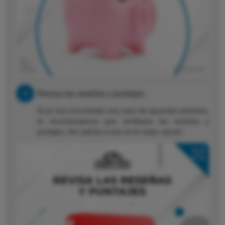
Revisa las reseñas y puntajes
Si ya has encontrado una casa de apuestas atractiva,
te recomendamos que verifiques las reseñas y
puntajes. Así sabrás si esa es la mejor opción.