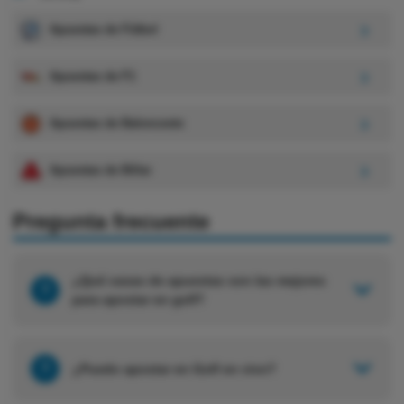
Apuestas de Fútbol
Apuestas de F1
Apuestas de Baloncesto
Apuestas de Billar
Pregunta frecuente
¿Qué casas de apuestas son las mejores
?
para apostar en golf?
?
¿Puedo apostar en Golf en vivo?