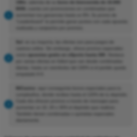
1Win
: además de su
bono de bienvenida de 10.000
MXN
, cuenta con promociones en combinadas que
aumentan tus ganancias hasta un 8%. Su promo de
“Leaderboard” te permite ganar puntos con cada apuesta
realizada y canjearlos por premios.
Sol
: en su mayoría, las ofertas son para juegos de
casinos online. Sin embargo, ofrece promos especiales
como
apuestas gratis en eSports hasta 30€
. Destaca
por varias ofertas en fútbol que van desde combinadas
diarias, hasta un reembolso del 100% si el partido queda
empatado 0-0.
MiCasino
: aquí conseguirás bonos especiales para tu
cumpleaños, donde recibes hasta el 120% de tu depósito.
Cada día ofrecen promos a través de mensajes para
aumentar un 10, 20 o 30% el depósito que realices.
También tienen combinadas o quinielas especiales
diariamente.