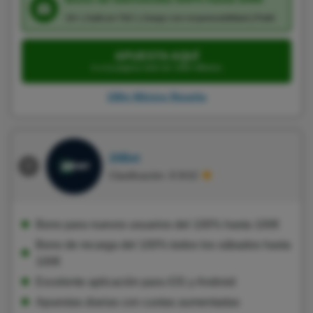
18+ | Aplican T&C | Juega con responsabilidad | Publi
APUESTA AQUÍ
Ir a la página web de 1Win México
1Win México Reseña
20Bet
Clasificación: 8.9/10
Bono para nuevos usuarios del 100% hasta 100€
Bono de recarga del 100% todos los sábados hasta
100€
Excelente aplicación para iOS y Android
Apuestas diarias con cuotas aumentadas