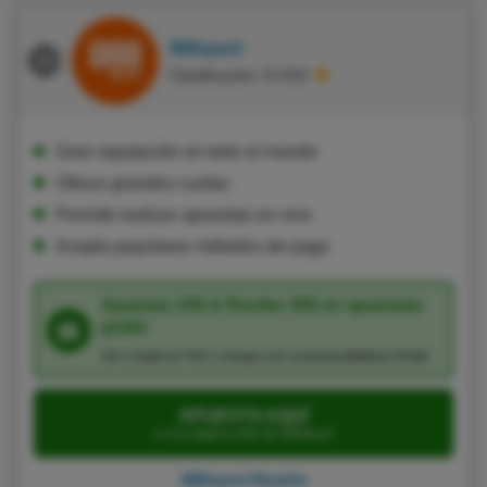
888sport
Clasificación: 8.3/10
Gran reputación en todo el mundo
Ofrece grandes cuotas
Permite realizar apuestas en vivo
Acepta populares métodos de pago
Apuesta 10$ & Recibe 30$ en apuestas
gratis
18+ | Aplican T&C | Juega con responsabilidad | Publi
APUESTA AQUÍ
Ir a la página web de 888sport
888sport Reseña