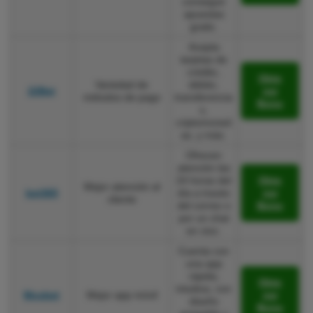
conseguir
apuestas
gratis.
Acepta
tarjetas de
crédito,
Obte
Variedad de
débito,
22Bet
ner
métodos de pago
transferencia
Bono
s,
criptomoned
as, y más.
Ofrecen
atención las
24 horas del
Obte
Mejor atención al
bet365
día a través
ner
cliente
del correo o
Bono
por un chat
en vivo.
Cuenta con
una app
rápida,
Obte
intuitiva, con
Mosbet
Mejor app móvil
ner
diseño
Bono