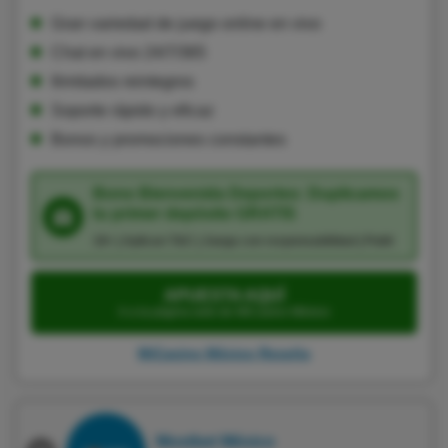
Gran variedad de juego online en vivo
Chat en vivo 24/7/365
Ilimitados reintegros
Soporte rápido y eficaz
Bonos y promociones constantes
Bono Bienvenida Deportes: Duplicamos
tu primer depósito GRATIS
18+ | Aplican T&C | Juega con responsabilidad | Publi
APUESTA AQUÍ
Ir a la página web de MiCasino México
MiCasino México Reseña
Mostbet México