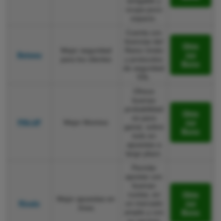
amigable y
ocupa poco
espacio.
Cuenta con
licencias del
Obte
Mejor seguridad
Reino Unido
Betway
ner
para los clientes
y protocolos
Bono
de seguridad
SSL.
Ofrece
buenas
probabilidad
Obte
es para
PIN-UP
Mejor Momios
ner
ganar, sobre
Bono
todo en
apuestas a
largo plazo.
Permite
apostar con
buenas
cuotas, en
Obte
Mejor apuestas en
Rivalo
un mercado
ner
línea
amplio y con
Bono