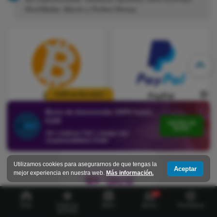
MuchBetter, Bitcoin y Perfect Money.
€100 on the start!
Bitcoin
PayPal
Bono de bienvenida 100% hasta
Sitios de apuestas con
Sitios de apuestas con
Bitcoin
PayPal
€100
OBTÉN UN
BONO
18+ | Aplican T&C | Juega con
responsabilidad | Publi
Utilizamos cookies para asegurarnos de que tengas la
Aceptar
mejor experiencia en nuestra web.
Más información.
514
Inicio
Casas de
Menú
Bonos
Pronósticos
apuestas
Skrill