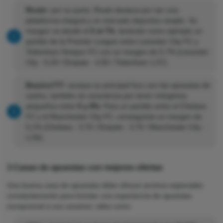
Rivalo
: por su parte, Rivalo destaca por ser una
plataforma integral y un mercado deportivo amplio. Su
margen va desde el
5 al 7%
, teniendo como ejemplo un
partido de la Premier League entre Leicester City FC y
Tottenham Hotspur FC con un margen de 5,7% (Leicester
City - 5,20 / Empate - 4,50 / Tottenham 1,57).
Brazino777
: aunque su principal foco son las apuestas de
casino, también se caracteriza por tener márgenes
pequeños entre
5 y 8%.
Para un partido entre el Chelsea
FC y el Manchester City FC, conseguirás un margen de
5,1% (Chelsea - 3,75 / Empate - 3,75 / Manchester City -
1,93).
3 Casas de apuestas con mejores ofertas
Una buena casa de apuestas debe ofrecer promos especiales
constantemente para brindar una experiencia de apuestas
excepcional a sus usuarios, tales como: