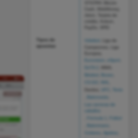
STICPAY, Bitcoin
Cash, WebMoney,
Jeton, Tarjeta de
crédito, Kvitum,
PayDo, SPEI
Tipos de
Vóleibol
, Liga de
apuestas
Campeones, Liga
Europea,
Eurovision
,
eSport
,
DoTA 2
, MMA,
Béisbol
,
Boxeo
,
CS:GO
,
NHL
,
Dardos,
UFC
,
Tenis
,
Baloncesto
,
Las carreras de
caballos
,
Fórmula 1
,
Fútbol
,
Balonmano
,
Ciclismo
,
Ajedrez
,