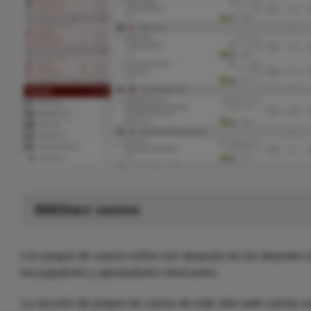
888Starz casino
Los juegos de casino online son después de los deportes 
los jugadores y apostadores mexicanos.
La sección de juegos de casino de este sitio web cuenta c