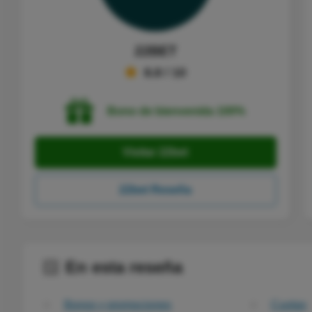
22BET
8.8 / 10
Bono de bienvenida 100%
Visitar 22bet
22bet Reseña
En esta reseña
Bonos y promociones
Cuotas