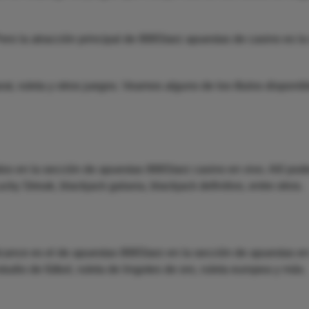
ro la atracción principal de 888Starz apuestas de casino es la
rat, ruleta y otros juegos. Veamos alguno de los títulos disponib
os en la sección de apuestas 888Starz casino en vivo. Allí po
cky Streak, blackjack galaxia, blackjack definitivo, entre otros.
ance es el de apuestas 888Starz en la sección de apuestas en 
studio de fútbol, ruleta de lingotes de oro, ruleta europea y más.