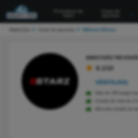
Pronosticos de
Casas de
fútbol
apuestas
MightyTips
Casas de apuestas
888starz México
888STARZ REVISI
8.1/10
VENTAJAS:
Más de 100 juegos pa
Cuotas de más de 2.0
Mercado amplio de d