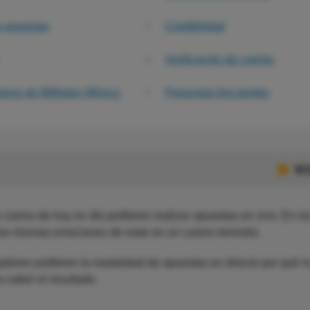
e apuestas
Credibilidad
Verificación de cuenta
rios de 888starz México
Preguntas frecuentes
9/
casino de hoy en día prefieren realizar apuestas en vivo. En lo
as mismas emociones de estar en un casino terrestre.
adores prefieren la modalidad de apuestas en directo por qué n
a saber el resultado.