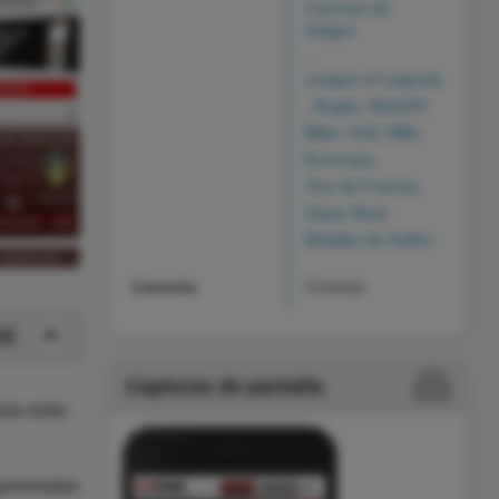
Carreras de
Galgos
,
League of Legends
,
Rugby
,
MotoGP
,
Billar
,
Golf
,
NBA
,
Eurocopa
,
Tour de Francia
,
Super Bowl
,
Batallas de Gallos
Licencia
Curacao
10
Capturas de pantalla
lar entre
agamonedas