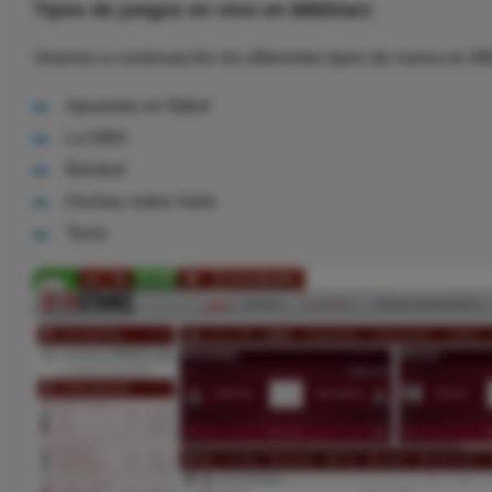
Tipos de juegos en vivo en 888Starz
Veamos a continuación los diferentes tipos de nueva en 8
Apuestas en fútbol
La NBA
Béisbol
Hockey sobre hielo
Tenis