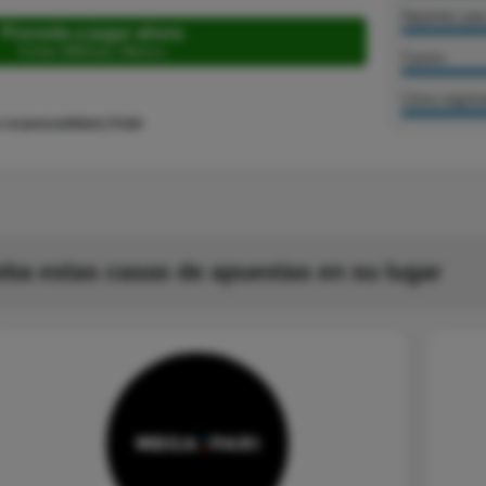
Deportes par
Proceda a jugar ahora
Visitar 888starz México
Casino
Cómo registr
 responsabilidad | Publi
ba estas casas de apuestas en su lugar