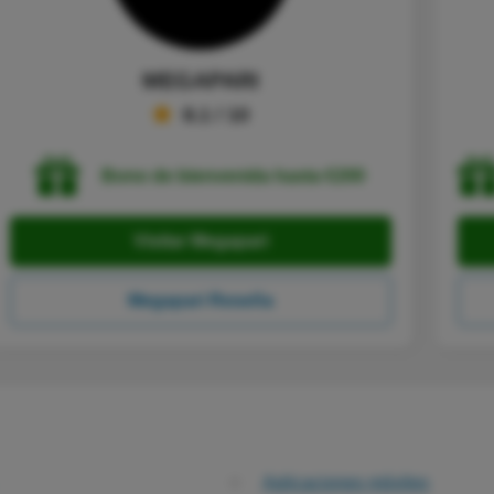
MEGAPARI
8.1 / 10
Bono de bienvenida hasta €200
Visitar Megapari
Megapari Reseña
Aplicaciones móviles