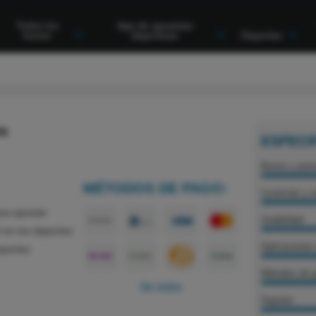
Todos los
App de apuestas
bonos
deportivas
Deportes
ÓN
ESPECI
Bonos y pro
MÉTODOS DE PAGO:
Licencias y s
ra apostar
Usabilidad
 en los deportes
Aplicaciones
eportes
Métodos de 
Ver todos
Soporte