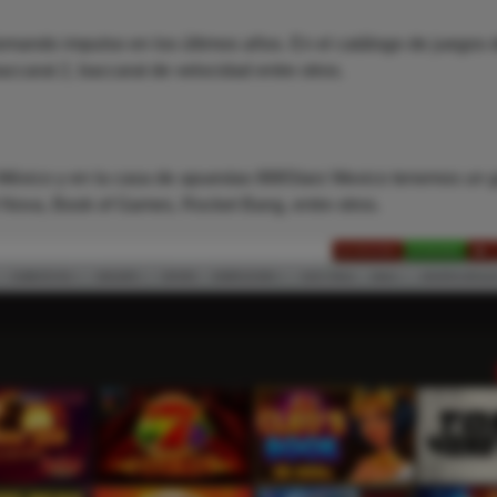
tomando impulso en los últimos años. En el catálogo de juegos 
ccarat 2, baccarat de velocidad entre otros.
México y en la casa de apuestas 888Starz Mexico tenemos un 
it Nova, Book of Games, Rocket Bang, entre otros.