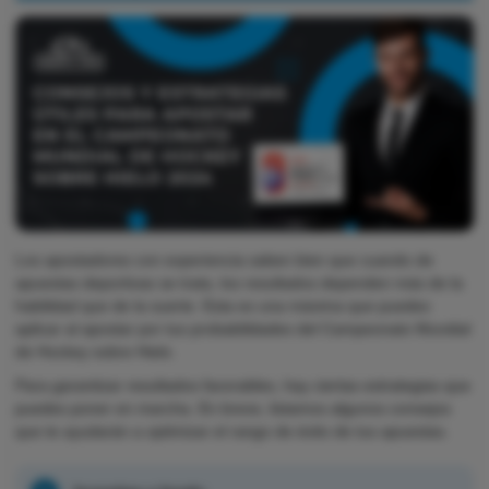
Los apostadores con experiencia saben bien que cuando de
apuestas deportivas se trata, los resultados dependen más de la
habilidad que de la suerte. Esta es una máxima que puedes
aplicar al apostar por tus probabilidades del Campeonato Mundial
de Hockey sobre Hielo.
Para garantizar resultados favorables, hay ciertas estrategias que
puedes poner en marcha. En breve, listamos algunos consejos
que te ayudarán a optimizar el rango de éxito de tus apuestas.