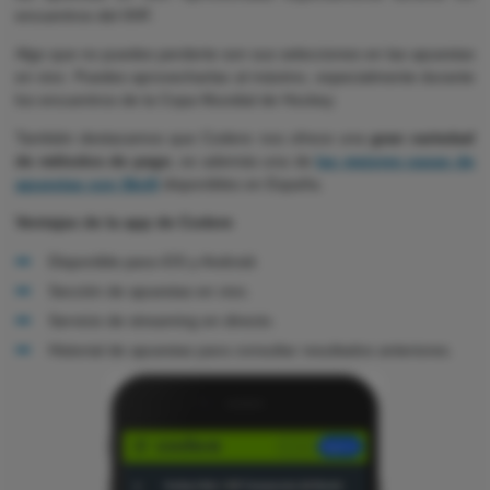
encuentros del IIHF.
Algo que no puedes perderte son sus selecciones en las apuestas
en vivo. Puedes aprovecharlas al máximo, especialmente durante
los encuentros de la Copa Mundial de Hockey.
También destacamos que Codere nos ofrece una
gran variedad
de métodos de pago
, es además una de
las mejores casas de
apuestas con Skrill
disponibles en España.
Ventajas de la app de Codere
Disponible para iOS y Android.
Sección de apuestas en vivo.
Servicio de streaming en directo.
Historial de apuestas para consultar resultados anteriores.