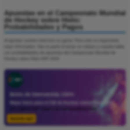
Apuestas en el Campeonato Mundial
de Hockey sobre Hielo:
Probabilidades y Pagos
Al apostar nuestra intención es ganar. Para esto es importante
estar informados. Haz tu parte al echar un vistazo a nuestra tabla
con probabilidades de apuestas del Campeonato Mundial de
Hockey sobre Hielo IIHF 2024.
Bono de bienvenida 100%
Mejor bono para el CM de Hockey sobre Hielo 2024
18+ | Aplican T&C | Juega con responsabilidad | Publi
Apuesta aquí