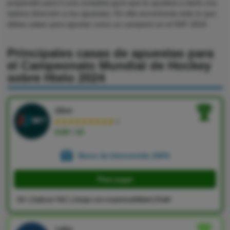
preparado para ti una completa guía que te ayudará a darle una
óptima dirección a tus apuestas. En ella encontrarás todo lo que
debes saber para apostar como un campeón en el IIHF 2024.
Principales casas de apuestas para
el Campeonato Mundial de Hockey
sobre Hielo 2024
1
22bet
8.80 / 10
Bono de bienvenida 100%
Para jugar
18+ | Aplican T&C | Juega con responsabilidad | Publi
2
1xBet