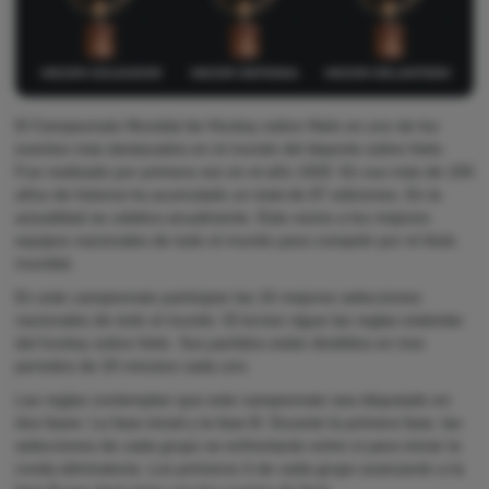
El Campeonato Mundial de Hockey sobre Hielo es uno de los
eventos más destacados en el mundo del deporte sobre hielo.
Fue realizado por primera vez en el año 1920. En sus más de 100
años de historia ha acumulado un total de 87 ediciones. En la
actualidad se celebra anualmente. Este reúne a los mejores
equipos nacionales de todo el mundo para competir por el título
mundial.
En este campeonato participan las 16 mejores selecciones
nacionales de todo el mundo. El torneo sigue las reglas estándar
del hockey sobre hielo. Sus partidos están divididos en tres
periodos de 20 minutos cada uno.
Las reglas contemplan que este campeonato sea disputado en
dos fases: La fase inicial y la fase B. Durante la primera fase, las
selecciones de cada grupo se enfrentarán entre sí para iniciar la
ronda eliminatoria. Los primeros 4 de cada grupo avanzarán a la