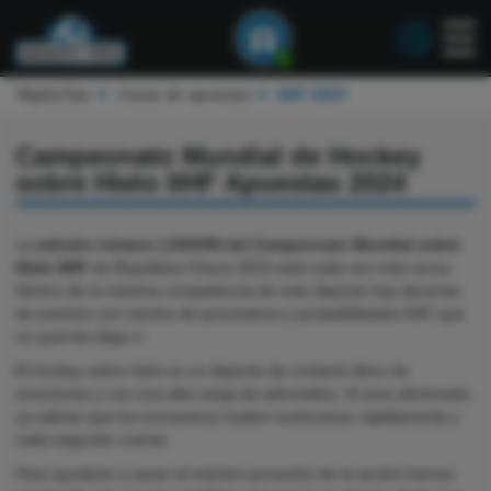
1
MightyTips
Casas de apuestas
IIHF 2024
Campeonato Mundial de Hockey
sobre Hielo IIHF Apuestas 2024
La
edición número LXXXVIII del Campeonato Mundial sobre
Hielo IIHF
de República Checa 2024 está cada vez más cerca.
Dentro de la máxima competencia de este deporte hay decenas
de eventos con cientos de pronósticos y probabilidades IIHF que
no querrás dejar ir.
El hockey sobre hielo es un deporte de contacto lleno de
emociones y con una alta carga de adrenalina. Si eres aficionado,
ya sabrás que los encuentros suelen evolucionar rápidamente y
cada segundo cuenta.
Para ayudarte a sacar el máximo provecho de la acción hemos