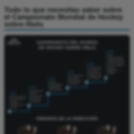
Todo lo que necesitas saber sobre
el Campeonato Mundial de Hockey
sobre Hielo