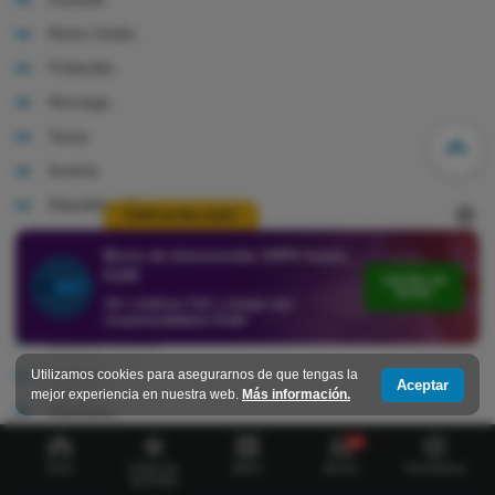
Reino Unido.
Finlandia.
Noruega.
Suiza.
Austria.
República Checa.
€100 on the start!
Dinamarca.
Bono de bienvenida 100% hasta
Grupo B:
€100
OBTÉN UN
BONO
18+ | Aplican T&C | Juega con
Polonia.
responsabilidad | Publi
Estados Unidos.
Letonia.
Utilizamos cookies para asegurarnos de que tengas la
Aceptar
mejor experiencia en nuestra web.
Más información.
Alemania.
Suecia.
514
Inicio
Casas de
Menú
Bonos
Pronósticos
Kazajistán.
apuestas