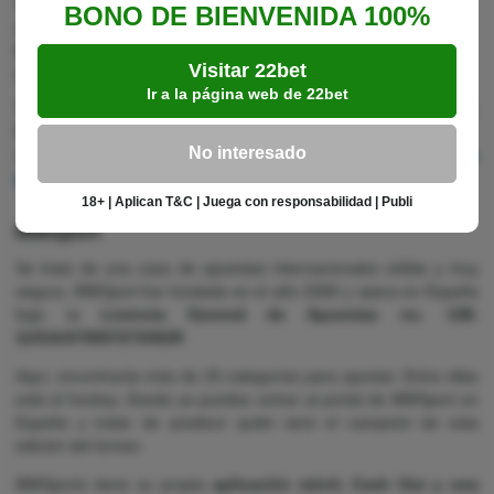
Tener la posibilidad de apostar en movimiento aumenta tus
BONO DE BIENVENIDA 100%
chances de éxito. Al usar una aplicación móvil para apuestas
llevarás la pasión de las mejores casas de apuestas de la Copa
Visitar 22bet
del Mundo de Hockey sobre Hielo a dónde sea que vayas.
Ir a la página web de 22bet
Tomando en cuenta cuestiones como la navegabilidad, seguridad,
fluidez y oferta deportiva hemos seleccionado a las dos apps
No interesado
móviles más destacadas de
las casas de apuestas con licencia
para operar en España
durante el IIHF 2024.
18+ | Aplican T&C | Juega con responsabilidad | Publi
888Sport
Se trata de una casa de apuestas internacionales sólida y muy
segura. 888Sport fue fundada en el año 2008 y opera en España
bajo la
Licencia General de Apuestas no. 138-
11/GA/A75057273/SGR
.
Aquí, encontrarás más de 25 categorías para apostar. Entre ellas
está el hockey. Desde ya puedes entrar al portal de 888Sport en
España y tratar de predecir quién será el campeón de esta
edición del torneo.
888Sports tiene su propia
aplicación móvil, Cash Out y una