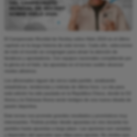
El Campeonato Mundial de Hockey sobre Hielo 2024 es el último
capítulo en la larga historia de este torneo. Cada año, selecciones
de todo el mundo se congregan para atraer la atención de
fanáticos y apostadores. Con equipos nacionales compitiendo por
la gloria en el hielo, las apuestas en el torneo suelen alcanzar
niveles altísimos.
Los aficionados siguen de cerca cada partido, analizando
estadísticas, tendencias y noticias de última hora. La cita para
está edición ha sido pautada en la República Checa, donde la O2
Arena y la Ostravar Arena serán testigos de una nueva oleada de
pasión deportiva.
Este torneo nos promete grandes resultados y pronósticos muy
interesantes. Podrás probar desde apuestas en vivo durante los
partidos hasta apuestas a largo plazo. Las opciones son variadas
y dependen del operador que elijas para apostar. No olvides que