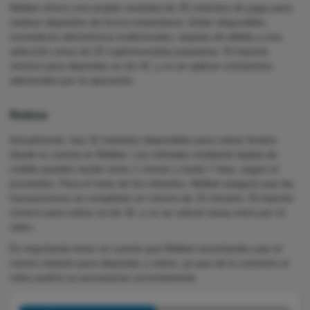
Melbet ofrece una amplia variedad de 35 métodos de pago para
realizar depósitos de forma instantánea. Están disponibles
monederos electrónicos tradicionales, tarjetas de débito y una
selección única de 25 criptomonedas populares. El importe
mínimo para depositar es de 1€, y no se aplican comisiones
adicionales por la operación.
Retiros
Actualmente, hay 32 métodos disponibles para retirar fondos
desde tu cuenta en Melbet. Las retiradas mediante tarjeta de
crédito pueden tardar entre 1 minuto y hasta 7 días, según el
proveedor. Para el resto de los métodos, Melbet asegura que las
transacciones se completan en menos de 15 minutos. El importe
mínimo para retirar es de 1€, y no se cobran tasas extra por el
retiro.
Es importante tener en cuenta que Melbet recomienda usar el
mismo método para depositar y retirar, ya que de lo contrario el
retiro podría no procesarse correctamente.