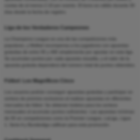
cuotas de al menos 2.10 por evento. El bono es válido durante 30
días desde la fecha de registro.
Liga de los Verdaderos Campeones
La Champions League es una de las competiciones más
populares, y Melbet recompensa a los jugadores con apuestas
gratuitas de entre 5€ y 46€ simplemente por apostar en esta liga.
Se acumulan puntos por cada apuesta resuelta, y el valor de la
apuesta gratuita dependerá del número total de puntos obtenidos.
Fútbol: Los Magníficos Cinco
Los usuarios podrán conseguir apuestas gratuitas y participar en
sorteos de premios exclusivos al realizar apuestas en diferentes
mercados de fútbol. Se obtienen boletos para los sorteos
mensuales al acumular puntos suficientes. Las apuestas mínimas
de 5€ en competiciones como la Premier League, LaLiga, Ligue
1, Serie A y Bundesliga califican para esta promoción.