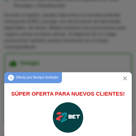
Vkontakte y Odnoklassniki)
Durante el registro, puedes seleccionar tu moneda preferida
(incluyendo EUR) y escoger uno de los bonos de bienvenida
disponibles. De hecho, Melbet mantiene tres promociones post-
registro activas al mismo tiempo. Si dispones de un código
promocional, también puedes introducirlo en el campo
correspondiente.
Ventajas
Más de 100 categorías entre deportes y esports
Oferta por tiempo limitado
Dos bonos distintos para depósitos
Retransmisiones en directo y streams en 3D de alta calidad
SÚPER OFERTA PARA NUEVOS CLIENTES!
35 métodos para depósitos y retiros, con amplio soporte
para criptomonedas
Aplicaciones disponibles para móvil y ordenador