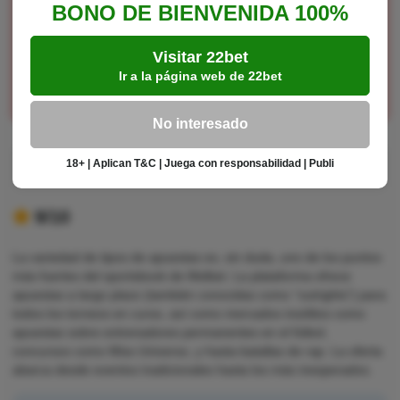
BONO DE BIENVENIDA 100%
Limitaciones
Situación legal poco clara en algunos mercados
Visitar 22bet
La plataforma no está disponible en idioma español por
Ir a la página web de 22bet
defecto
No interesado
18+ | Aplican T&C | Juega con responsabilidad | Publi
Tipos de Apuestas
9/10
La variedad de tipos de apuestas es, sin duda, uno de los puntos
más fuertes del sportsbook de Melbet. La plataforma ofrece
apuestas a largo plazo (también conocidas como “outrights”) para
todos los torneos en curso, así como mercados insólitos como
apuestas sobre entrenadores permanentes en el fútbol,
concursos como Miss Universo, y hasta batallas de rap. La oferta
abarca desde eventos tradicionales hasta los más inesperados.