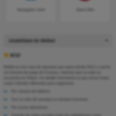
Navegador móvil
Opera Mini
Usabilidad de Melbet
8/10
Melbet es una casa de apuestas que opera desde 2012 y cuenta
con licencia de juego de Curazao, mientras que su sede se
encuentra en Chipre. Un detalle interesante es que ofrece hasta
cuatro métodos diferentes para registrarse:
Por número de teléfono
Con un solo clic (aunque no siempre funciona)
Por correo electrónico
A través de redes sociales (solo dos plataformas rusas: