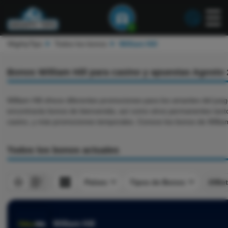
1
MightyTips
Todos los bonos
William Hill
Bonos William Hill para casino y apuestas Agosto
William Hill ofrece diferentes promociones para los amantes del jueg
encontrarás bonos de bienvenida, así como otros permanentes tant
casino, y más promociones temporales. Conoce los bonos de William Hi
Todos los bonos actuales
Países
Tipos de Bonos
20Bet
William Hill