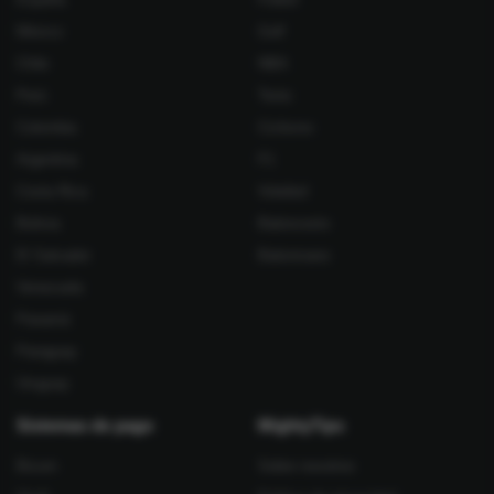
México
Golf
Chile
NBA
Perú
Tenis
Colombia
Ciclismo
Argentina
F1
Costa Rica
Voleibol
Bolivia
Baloncesto
El Salvador
Balonmano
Venezuela
Panamá
Paraguay
Uruguay
Sistemas de pago
MightyTips
Bizum
Sobre nosotros