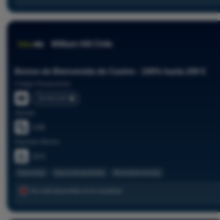
William Hill Chile
Bonos de Bienvenida de Casino - 100% hasta 200 €
Código Promocional
BONO200
Apostar
4.00
Depósito Mínimo
10 €
#apuestas
#apuestasgratuitas
#bonobienvenida
No está disponible en tu localidad