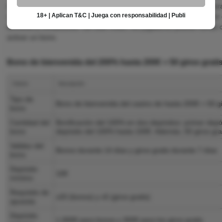
disponibles en William Hill, tanto para los nuevos usuarios como para
18+ | Aplican T&C | Juega con responsabilidad | Publi
centramos en identificar cuáles son los que aportan valor al jugador 
términos y condiciones. De este modo, los jugadores podrán tomar 
activar un bono.
Bono de bienvenida del 200% hasta 200€ + 50 giros grati
Criterio
Descripción
Tipo de
Bono de bienvenida del casino de hasta 200€ + 50 gi
bono
Cantidad del
Bonificación del 100% en dos depósitos: primer dep
bono
depósito del 100% hasta 100€. Además, 50 giros grat
Validez del
Bonos durante 14 días y giros gratis durante 7 días
bono
Depósito
10€
mínimo
Requisito de
x20 (bonos) y x5 (giros gratis)
apuesta
Depósito
1.000€ para bonos y 300€ para los giros gratis