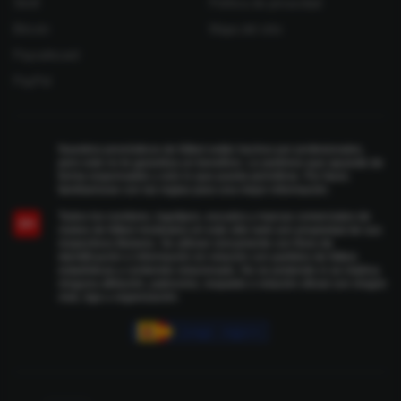
Skrill
Política de privacidad
Bitcoin
Mapa del sitio
Paysafecard
PayPal
Nuestros pronósticos de fútbol están hechos por profesionales,
pero esto no te garantiza un beneficio. Le pedimos que apueste de
forma responsable y solo lo que pueda permitirse. Por favor,
familiarícese con las reglas para una mejor información.
Todos los nombres, logotipos, escudos y marcas comerciales de
18+
clubes de fútbol mostrados en este sitio web son propiedad de sus
respectivos titulares. Se utilizan únicamente con fines de
identificación e información en relación con partidos de fútbol,
estadísticas y contenido relacionado. No se pretende ni se implica
ninguna afiliación, patrocinio, respaldo o relación oficial con ningún
club, liga u organización.