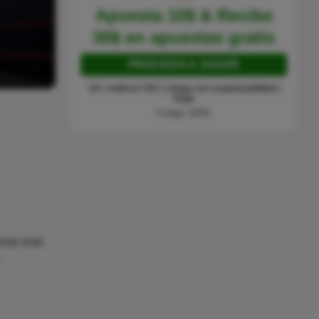
Apuesta 10$ & Recibe
30$ en apuestas gratis
PROCEDA A JUGAR
18+ | Aplican T&C | Juega con responsabilidad |
Publi
Codigo: 30FB.
rota ante