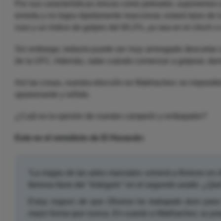
Por sus características únicas como peleador, suponemos 
enreda y no logra rápidamente reaccionar, estará lejos de l
ruso y un índice de golpes del 60.2%, ya sea en el clinch o
Sin embargo, todavía puede ser muy arriesgado descartar a O
de la UFC. Además, sabe cuándo comenzar a golpear, dem
Así las cosas, nuestra elección es Makhachev: es imposibl
apasionante y reñido.
¿Cuál es la opinión de nuestro campeón y embajador?
Este es el veredicto de El Huracán:
La magia de las artes marciales volverá a florecer en
famosa llave del "triángulo" en el segundo asalto. ¿Qu
Estoy seguro de que Oliveira ha trabajado duro para
mejor forma que nunca. En cuanto a Makhachev, su prep