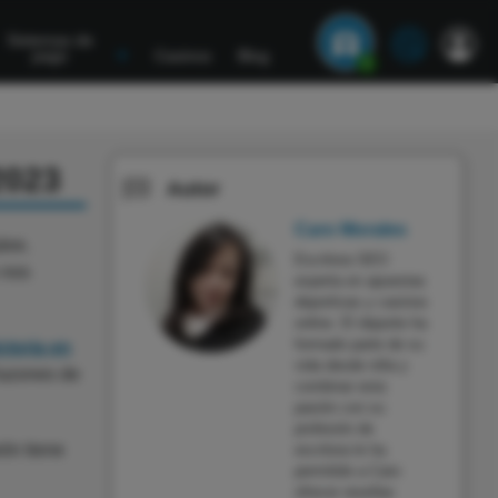
Sistemas de
pago
Casinos
Blog
1
2023
Autor
Caro Morales
bre.
Escritora SEO
 nos
experta en apuestas
deportivas y casinos
online.
El deporte ha
formado parte de su
ctoria en
vida desde niña y
 Razones de
combinar esta
pasión con su
profesión de
eón tiene
escritora le ha
permitido a Caro
ofrecer reseñas