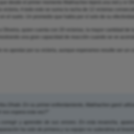
que desde el primer momento Makhachev tejerá una red y si Oli
a victoria. A todo esto se suma la racha de 12 victorias consecut
 en el suelo. Un promedio que habla por sí solo de su efectivida
liveira, quien cuenta con 20 victorias, la mayor cantidad de la
ostrando una gran capacidad de reacción cuando se ve acorra
e no apostar por su victoria, aunque esperamos resulte ser un 
 Abu Dhabi. En su primer enfrentamiento, Makhachev ganó utili
é nos espera esta vez?
 corregir y aprender de sus errores. En esta revancha, apare
aración ha sido de primera y su equipo no subestima al brasil