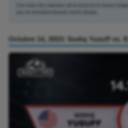
Con estos dos maestros de la lucha en el mismo octágo
que se recordará durante mucho tiempo.
Octubre 14, 2023: Sodiq Yusuff vs.