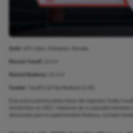
Sede:
UFC Apex, Enterprise, Nevada
Récord Yusuff:
13-2-0
Récord Barboza:
23-11-0
Cuotas:
Yusuff (1.62 fav) Barboza (2.33)
Esta será la primera pelea titular del nigeriano Sodiq Yus
Arnold Allen en 2021. Hablamos de un peleador talentoso 
demasiado para el experimentado Barboza, luchador brasi