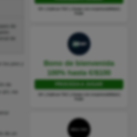
18+ | Aplican T&C | Juega con responsabilidad |
Publi
opeo de
peón
onal de
Bono de bienvenida
 los pies y
100% hasta €/$100
PROCEDA A JUGAR
ón de
e ahí, me
18+ | Aplican T&C | Juega con responsabilidad |
Publi
erar
és de un