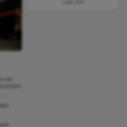
Codigo: 30FB.
un mes
ara ponerse
guir,
eguía