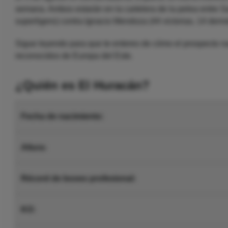
semana. Ambos estarán en la cartelera de la pelea entre 
superligero) contra Ignacio Mendoza (44 victorias, 14 derr
Sigue leyendo para que te enteres de cómo el prospecto na
reconocidos de Europa del Este.
¿Quién es El Huracán?
Fecha de nacimiento:
Altura:
Récord de boxeo profesional:
KO: