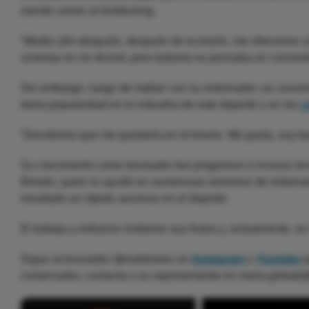
siendo volver al kickboxing.
“Medio año después, después de la lesión, me ofrecieron 
victorias en mi récord, pero todavía no pensaba en convert
Sin embargo, luego de hablar con su entrenador, se conven
daría popularidad en la industria de este deporte y en las
c
“Decidimos que me quedaría en el boxeo. Me gusta, soy bue
Su crecimiento como boxeador fue progresivo e incluso reci
Briedis, quien lo ayudó en numerosas sesiones de entrenami
resultado un rápido ascenso en el deporte.
El trabajo y esfuerzo rindieron sus frutos y, actualmente, se
Sigue al boxeador @ealekseev en
Instagram
y
Youtube
p
comerciales, contacta a su representante en
maria.gritsak