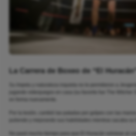
La Carrera de Boxeo de “El Huracán
Su ímpetu y naturaleza inquieta no le permitieron a Jevg
jugando videojuegos en casa (su favorito fue The Witcher 3
en forma nuevamente.
Por la lesión, cambió las patadas por golpes con las mano
puliendo y mejorando sus habilidades mientras sacaba su fr
No pasó mucho tiempo para que El Huracán volviese al com