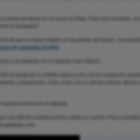
una pelea de boxeo en la arena en Riga. Para ese momento, ya 
irme en boxeador”.
ció de que su futuro estaba en las peleas de boxeo, una decisi
asas de apuestas PayPal
.
no y, en general, es un deporte más clásico”.
bió la ayuda de la estrella letona y tres veces campeona mundi
ento y preparación. Esto, junto con su talento natural, dieron
 mantiene invicto en el deporte.
ara las últimas actualizaciones sobre su carrera. Para consulta
@mightytips.com
.