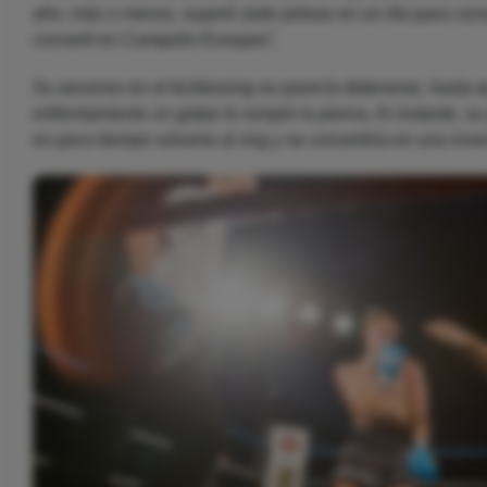
año, más o menos, superé siete peleas en un día para conv
convertí en Campeón Europeo”.
Su ascenso en el kickboxing no parecía detenerse, hasta q
enfrentamiento un golpe le rompió la pierna. Al instante, 
en poco tiempo volvería al ring y se convertiría en una inv