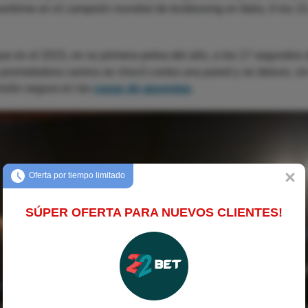
ertirme en el campeón mundial de kickboxing en Italia. A los 1
ue en el 2015, en su primera pelea del año, a los 17 segundos 
su prometedora carrera se chocó contra una pared y se detuvo, si
ersión segura en las
casas de apuestas
.
Oferta por tiempo limitado
SÚPER OFERTA PARA NUEVOS CLIENTES!