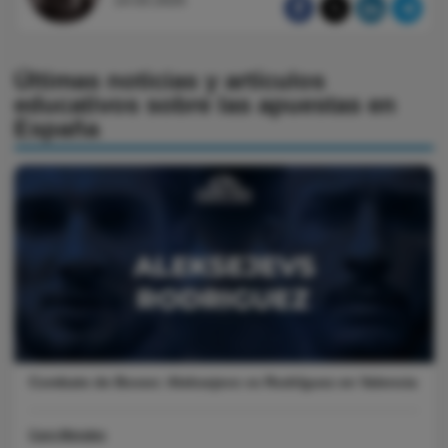
Últimas noticias y artículos
educativos sobre las apuestas en
España
Combate de Boxeo: Aleksejevs vs Rodríguez en Valencia
Caro Morales