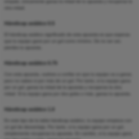
empate, únicamente ganas la mitad de tu apuesta y recuperas la
otra mitad.
Hándicap asiático 0.5
El hándicap asiático significado de esta apuesta es que esperas
que tu equipo gane por un gol como mínimo. De no ser así,
pierdes tu apuesta.
Hándicap asiático 0.75
Con esta apuesta, vuelves a confiar en que tu equipo va a ganar,
pero no sabes si por más de un gol. Por tanto, si tu equipo gana
por un gol, ganas la mitad de la apuesta y recuperas la otra
mitad. Si tu equipo gana por dos goles o más, ganas tu apuesta.
Hándicap asiático 1.0
En este tipo de la tabla hándicap asiático, tu equipo empieza con
un gol de desventaja. Por tanto, si tu equipo gana por un gol,
simplemente recuperas tu apuesta. En cambio, si tu equipo gana