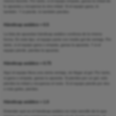
menos favorito. Por tanto, si el equipo empata, ganas la mitad de
tu apuesta y recuperas la otra mitad. Si el equipo gana, tú
también. Y si pierde, tú también pierdes.
Hándicap asiático + 0.5
La lista de apuestas hándicap asiático continúa de la misma
forma. En este tipo, el equipo parte con medio gol de ventaja. Por
tanto, si el equipo gana o empata, ganas la apuesta. Y si el
equipo pierde, pierdes la apuesta.
Hándicap asiático + 0.75
Aquí el equipo lleva una cierta ventaja, sin llegar al gol. Por tanto,
si gana o empata, ganas tu apuesta. Si pierdes por un gol, solo
pierdes la mitad y recuperas el resto. Si el equipo pierde por dos
o más goles, pierdes.
Hándicap asiático + 1.0
Entender qué es el hándicap asiático es más sencillo de lo que