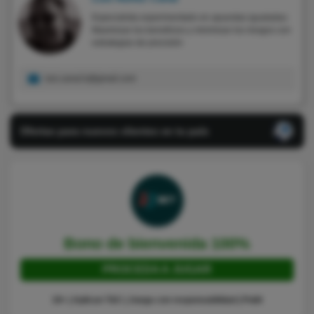
Especialista experimentado en apuestas igualadas:
Maximizar los beneficios y minimizar los riesgos con
estrategias de precisión
luis.canal.b@gmail.com
Ofertas para nuevos clientes en tu país
Bono de bienvenida 100%
PROCEDA A JUGAR
18+ | Aplican T&C | Juega con responsabilidad | Publi