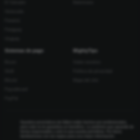
El Salvador
Balonmano
Venezuela
Panamá
Paraguay
Uruguay
Sistemas de pago
MightyTips
Bizum
Sobre nosotros
Skrill
Política de privacidad
Bitcoin
Mapa del sitio
Paysafecard
PayPal
Nuestros pronósticos de fútbol están hechos por profesionales,
pero esto no te garantiza un beneficio. Le pedimos que apueste de
forma responsable y solo lo que pueda permitirse. Por favor,
familiarícese con las reglas para una mejor información.