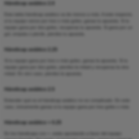
Hándicap asiático 2.0
Esta tabla hándicap asiático va de menos a más. A este respecto,
si tu equipo vence por tres o más goles, ganas tu apuesta. Si tu
equipo gana por dos goles, recuperas tu apuesta. Si gana por un
gol, empata o pierde, pierdes tu apuesta.
Hándicap asiático 2.25
Si tu equipo gana por tres o más goles, ganas la apuesta. Si tu
equipo gana por dos goles, pierdes la mitad y recuperas la otra
mitad. En otro caso, pierdes la apuesta.
Hándicap asiático 2.5
Entender qué es el hándicap asiático no es complicado. En este
caso, únicamente ganas si tu equipo gana por tres goles o más.
Hándicap asiático + 0.25
En los hándicaps con +, estás apostando a favor del equipo