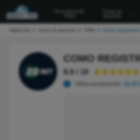
Pronosticos de
Casas de
fútbol
apuestas
MightyTips
Casas de apuestas
20Bet
Como registrarse
COMO REGISTR
8.9 / 10
21.07
Última actualización: