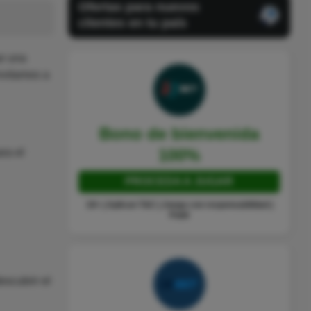
Ofertas para nuevos
clientes en tu país
ar una
invitamos a
Bono de bienvenida
100%
ra el
PROCEDA A JUGAR
18+ | Aplican T&C | Juega con responsabilidad |
Publi
escubrir el