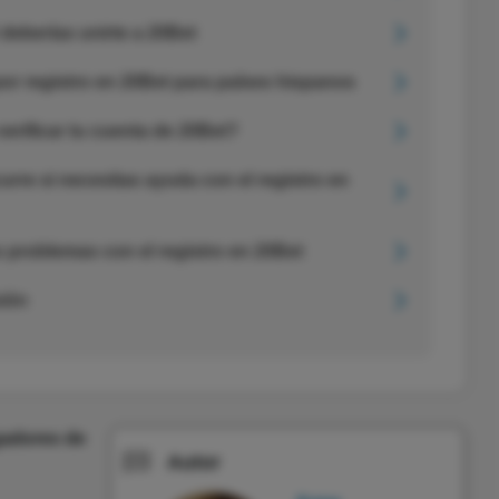
deberías unirte a 20Bet
or registro en 20Bet para países hispanos
rificar tu cuenta de 20Bet?
rre si necesitas ayuda con el registro en
 problemas con el registro en 20Bet
ión
gadores de
Autor