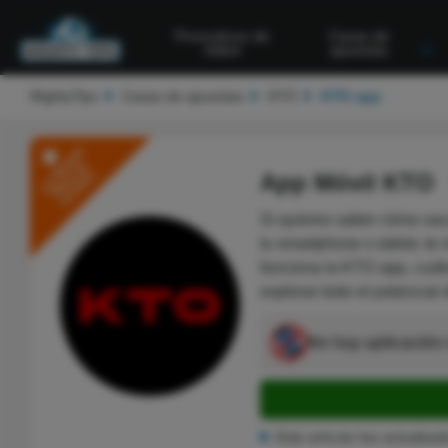
Pronosticos de
Casas de
fútbol
apuestas
MightyTips
Casas de apuestas
KTO
KTO app
L
O
E
O
R
P
A
R
A
E
F
Ú
T
B
O
J
L
M
L
App Móvil KTO
Si quieres saber cómo sac
tu smartphone o tablet, te
funciona la KTO app, cuál
explorar todo el potencial
No hay aplicación
Este artículo fue actualiza