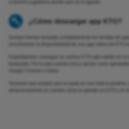
a muchos jugadores puede que no le agrade.
¿Cómo descargar app KTO?
Aunque hemos revisado completamente las tiendas de app
encontramos la disponibilidad de una app nativa de KTO e
Esperábamos conseguir un archivo KTO apk mobile en la w
búsqueda. Por lo que nuestra única opción como apostad
Google Chrome o Safari.
Tenemos que aceptar que en parte es una noticia positiva
almacenamiento en nuestro móvil al apostar en KTO y el r