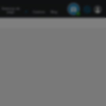
Sistemas de
pago
Casinos
Blog
1