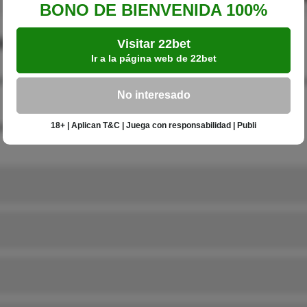
BONO DE BIENVENIDA 100%
Android - Guía paso a paso
Visitar 22bet
Ir a la página web de 22bet
 KTO descargar desde la web, y no es recomendable acceder 
No interesado
18+ | Aplican T&C | Juega con responsabilidad | Publi
onfigurar el acceso directo. En esta guía te resumimos cómo