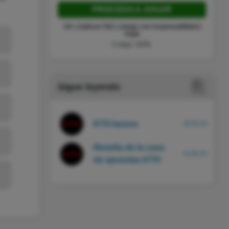
PROCEDA A JUGAR
18+ | Aplican T&C | Juega con responsabilidad |
Publi
Codigo: 30FB.
Sigue leyendo
KTO bonos
26.05.25
Reseña de la casa
23.05.25
de apuestas KTO