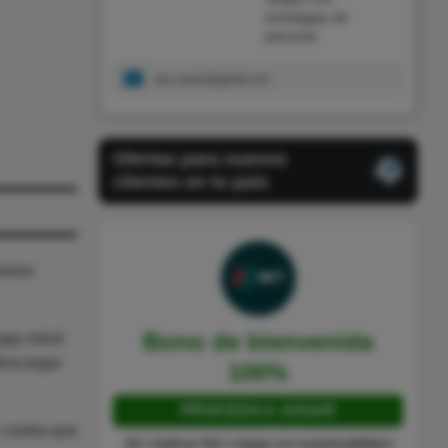
estrategias de
precisión
luis.canal.b@gmail.com
Ofertas para nuevos
clientes en tu país
camos
Bono de bienvenida
app móvil
descargar
100%
PROCEDA A JUGAR
 contra que
18+ | Aplican T&C | Juega con responsabilidad |