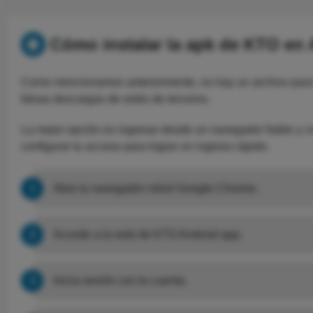
Cómo instalar la apk de KTO en 
Como mencionamos anteriormente, no hay un archivo para
falsas descargas de webs de terceros.
La mejor opción es ingresar desde un navegador fiable y c
configurar tu acceso para lograr un ingreso rápido.
Abre tu navegador móvil Google Chrome.
Accede a la web de KTO Android app.
Inicia sesión con tu cuenta.