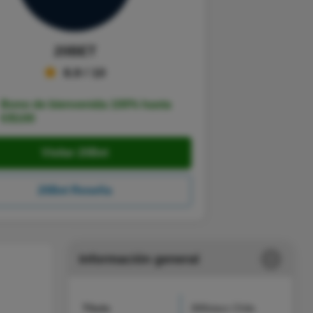
20BET
8.9 / 10
Bono de bienvenida 100% hasta
€/$100
Visitar 20Bet
20Bet Reseña
Información general
Título
888starz Chile