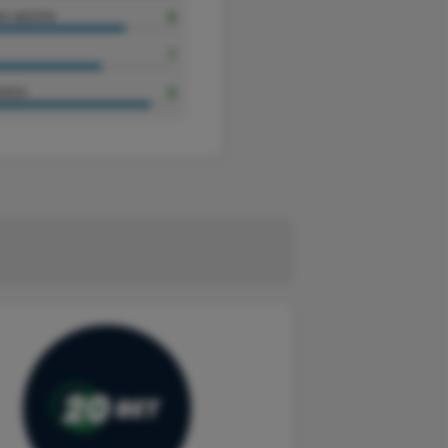
ra apostar
8
7
rarse
9