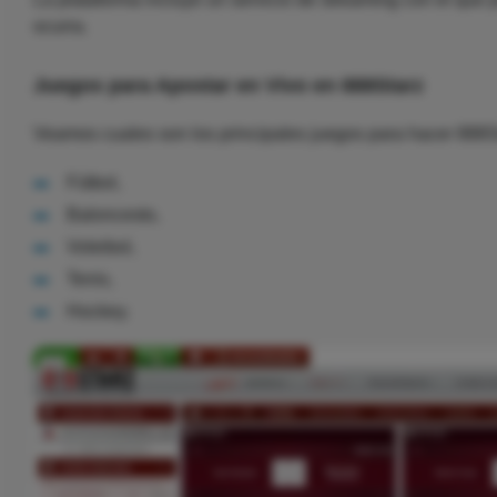
ocurra.
Juegos para Apostar en Vivo en 888Starz
Veamos cuales son los principales juegos para hacer 888St
Fútbol,
Baloncesto,
Voleibol,
Tenis,
Hockey.