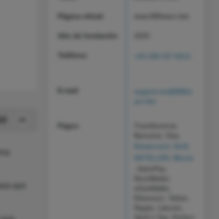
Página oficial
www.888starz.bet
Año de fundación
2020
Teléfono
+44 208 157 6012
E-mail
support-en@888st
arz.bet
10
Pagos
Transferencia
Bancaria, Visa,
Mastercard
,
Skrill
,
rma
NETELLER
,
Bitcoin
, AstroPay,
MuchBetter,
para que
eZeeWallet,
Ethereum, Tether,
Ripple, Litecoin,
Skrill 1-Tap, Perfect
o que