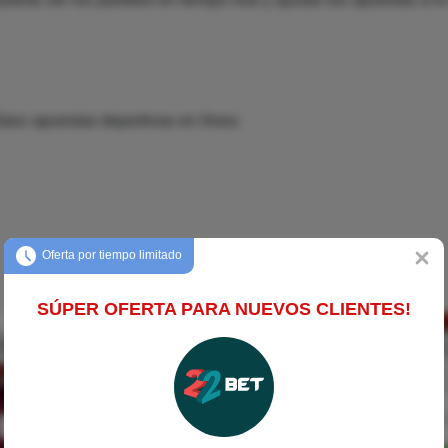
arz apuestas deportivas en línea:
Oferta por tiempo limitado
SÚPER OFERTA PARA NUEVOS CLIENTES!