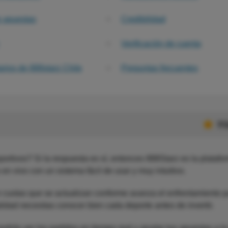
e apuestas
Credibilidad
Verificación de cuenta
rios de 888starz Chile
Preguntas frecuentes
7/
ortivos? Si la respuesta es sí, entonces 888Starz es la platafo
 en vivo con un sistema fácil de usar y muy intuitivo.
 cuotas que se actualizan conforme avanza el enfrentamiento 
ad necesitas conocer bien cada deporte antes de invertir.
odrás ver los partidos en tiempo real y ajustar tus apuestas a l