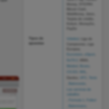
Money, STICPAY,
Bitcoin Cash,
WebMoney, Jeton,
Tarjeta de crédito,
Kvitum, MoneyGo,
PayDo
Tipos de
Vóleibol
, Liga de
apuestas
Campeones, Liga
Europea,
Eurovision
,
eSport
,
DoTA 2
, MMA,
Béisbol
,
Boxeo
,
CS:GO
,
NHL
,
Dardos,
UFC
,
Tenis
,
Baloncesto
,
Las carreras de
caballos
,
Fórmula 1
,
Fútbol
,
Balonmano
,