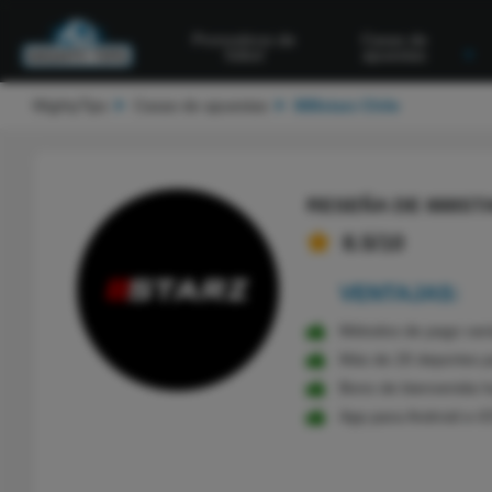
Pronosticos de
Casas de
fútbol
apuestas
MightyTips
Casas de apuestas
888starz Chile
RESEÑA DE 888ST
8.5/10
VENTAJAS:
Métodos de pago vari
Más de 20 deportes p
Bono de bienvenida h
App para Android e i