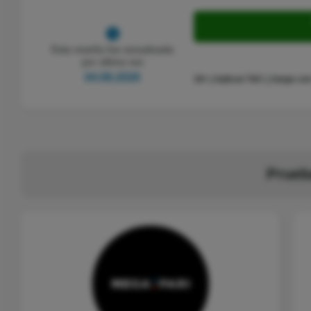
Esta reseña fue actualizada
por última vez
04.08.2026
18+ | Aplican T&C | Juega con
Prueb