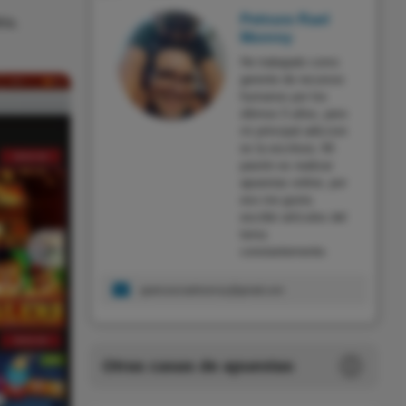
Petruos Rael
ia.
Monroy
He trabajado como
gerente de recursos
humanos por los
últimos 5 años, pero
mi principal adiccion
es la escritura. Mi
pasión es realizar
apuestas online, por
eso me gusta
escribir artículos del
tema
constantemente.
ppetruosraelmonroy@gmail.com
Otras casas de apuestas