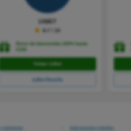
1XBET
8.7 / 10
Bono de bienvenida 100% hasta
€100
Visitar 1xBet
1xBet Reseña
y márgenes
Aplicaciones móviles