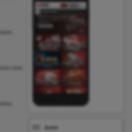
kjack,
ciones como
Galaxy
Autor