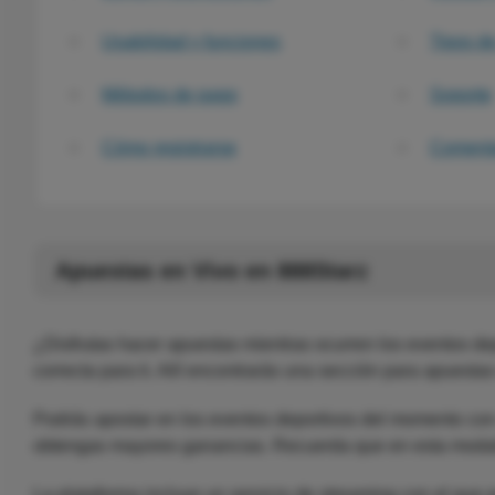
Usabilidad y funciones
Tipos d
Métodos de pago
Soporte
Cómo registrarse
Comenta
Apuestas en Vivo en 888Starz
¿Disfrutas hacer apuestas mientras ocurren los eventos dep
correcta para ti. Allí encontrarás una sección para apuestas
Podrás apostar en los eventos deportivos del momento con
obtengas mayores ganancias. Recuerda que en esta modalid
La plataforma incluye un servicio de streaming con el que p