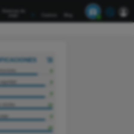
Sistemas de
pago
Casinos
Blog
1
IFICACIONES
omociones
8
seguridad
9
9
s móviles
10
 pago
9
10