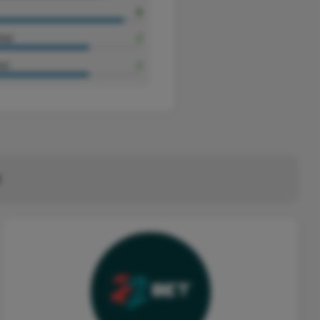
9
idad
7
bet
7
r