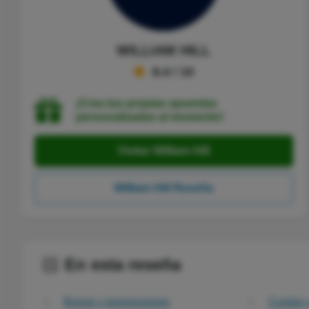
WILLIAM HILL
8.4 / 10
¡Crea tus propias apuestas
personalizadas al momento!
Visitar William Hill
William Hill Reseña
En esta reseña
Bonos y promociones
Cuotas 