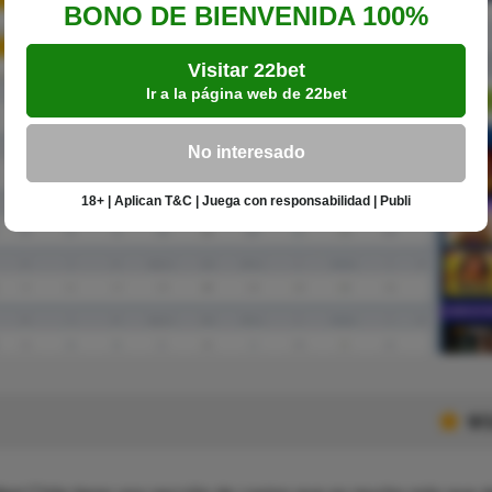
BONO DE BIENVENIDA 100%
Visitar 22bet
Ir a la página web de 22bet
No interesado
18+ | Aplican T&C | Juega con responsabilidad | Publi
9/