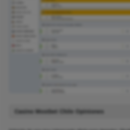
Casino Mostbet Chile Opiniones