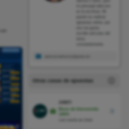
últimos 5 años, pero
mi principal adiccion
es la escritura. Mi
pasión es realizar
apuestas online, por
eso me gusta
e en
escribir artículos del
tema
constantemente.
ppetruosraelmonroy@gmail.com
Otras casas de apuestas
22BET:
Bono de bienvenida
100%
Leer reseña de 22bet