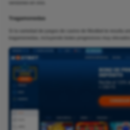
versiones en vivo.
Tragamonedas
Si la variedad de juegos de casino de Mostbet te resulta a
tragamonedas, incluyendo botes progresivos muy elevados