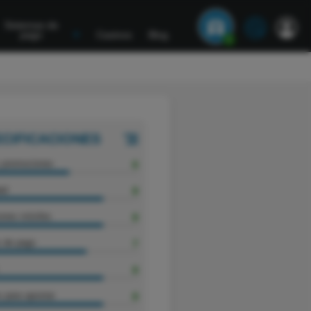
Sistemas de
pago
Casinos
Blog
1
CIFICACIONES
 promociones
6
ad
8
iones móviles
8
 de pago
7
8
 para apostar
8