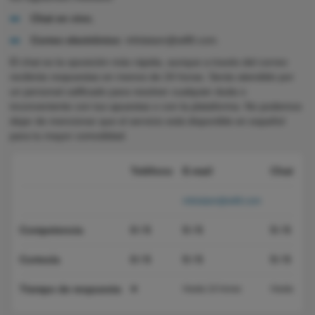
Chat en vivo
,
Correo electrónico
:
infolatam@w88.com
.
El chat es la oposición más rápida, aunque a través del correo
recibirás respuestas en menos de 24 horas. Serás atendido por
un personal calificado para resolver cualquier duda o
inconveniente con tus apuestas o con la plataforma. No podemos
dejar de mencionar que el servicio está disponible en español
para tu mayor comodidad.
Teléfono
E-mail
Chat en 
infolatam@w88.com
Competencia
0 / 5
5 / 5
5 / 5
Cortesía
0 / 5
5 / 5
5 / 5
Tiempo de respuesta
❌
Hasta 10 horas
Hasta 1 mi