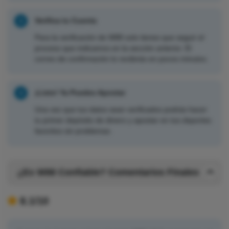
Verifica tu Cuenta
Para la verificación de W88 solo tienes que seguir el
proceso que indicamos en la sección anterior. El
correo de confirmación lo recibirás en pocos minutos.
¡Listo! Ya Puedes Apostar
Una vez que tus datos sean verificados podrás hacer
tu primer depósito de dinero y apostar en tus deportes
favoritos sin problemas.
¿Es W88 Confiable? Comentarios Finales
8.1/10