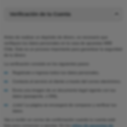
Verificación de tu Cuenta
Antes de realizar un depósito de dinero, es necesario que
verifiques tus datos personales en la casa de apuestas W88
Chile. Este es un proceso importante para garantizar la seguridad
de tu dinero.
La verificación consiste en los siguientes pasos:
Registrate e ingresa todos tus datos personales,
Contacta al servicio al cliente a través del correo electrónico,
Envía una imagen de un documento legal vigente con tus
datos (pasaporte, o DNI),
¡Listo! La página se encargará de comparar y verificar tus
datos.
Vas a recibir un correo de confirmación cuando tu cuenta esté
lista para comenzar a apostar. En los
sitios de apuestas de