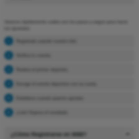
Veamos rápidamente cuáles son los pasos a seguir para hacer
tus apuestas:
Registrate usando nuestro link;
Verifica tu cuenta;
Realiza el primer depósito;
Escoge el evento deportivo con su cuota;
Establece cuando quieres apostar;
¡Listo! Espera el resultado.
¿Cómo Registrarse en W88?