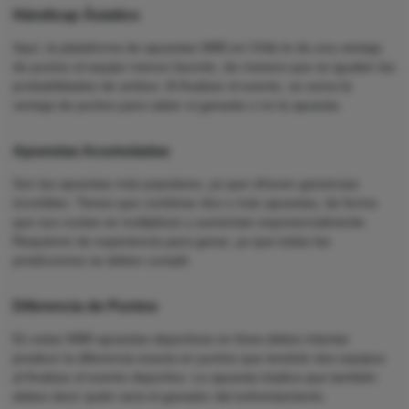
Hándicap Ásiatico
Aquí, la plataforma de apuestas W88 en Chile le da una ventaja
de puntos al equipo menos favorito, de manera que se igualen las
probabilidades de ambos. Al finalizar el evento, se suma la
ventaja de puntos para saber si ganaste o no la apuesta.
Apuestas Acumuladas
Son las apuestas más populares, ya que ofrecen ganancias
increíbles. Tienes que combinar dos o más apuestas, de forma
que sus cuotas se multiplican y aumentan exponencialmente.
Requieren de experiencia para ganar, ya que todas las
predicciones se deben cumplir.
Diferencia de Puntos
En estas W88 apuestas deportivas en linea debes intentar
predecir la diferencia exacta en puntos que tendrán dos equipos
al finalizar el evento deportivo. La apuesta implica que también
debes decir quién será el ganador del enfrentamiento.