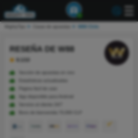
1
MightyTips
Casas de apuestas
W88 Chile
RESEÑA DE W88
8.1/10
Sección de apuestas en vivo
Estadísticas actualizadas
Página fácil de usar
App disponible para Android
Servicio al cliente 24/7
Bono de bienvenida 70,000 CLP