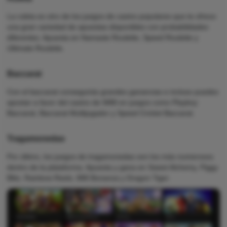
La ruleta es otro de los juegos de casino populares que te ofrece
una gran variedad de apuestas disponibles con probabilidades
diferentes. Apuesta en Namaste Roulette, Speed Roulette y
Ultimate Roulette.
Baccarat
Con el baccarat conseguirás grandes ganancias e incluso puedes
apostar a favor del casino de W88 en juegos como Playboy
Baccarat, Baccarat Multijugador y Speed Cricket Baccarat.
Tragamonedas
Por último, los juegos de tragamonedas son los más numerosos
dentro de la plataforma. Apuesta y gana en Sweet Alchemy, Piggy
Blitz, Rainbow Reels, 888 Bonanza y Dragon Tiger.