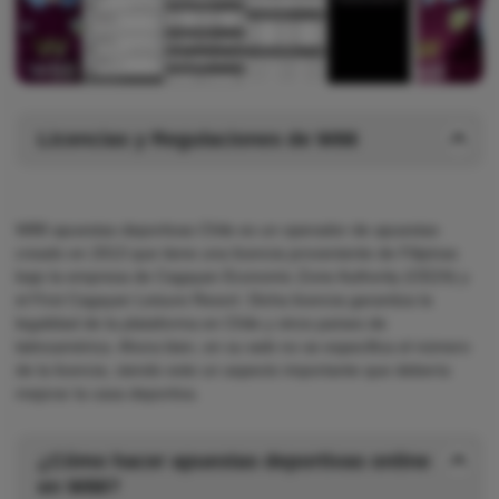
Licencias y Regulaciones de W88
W88 apuestas deportivas Chile es un operador de apuestas
creado en 2013 que tiene una licencia proveniente de Filipinas
bajo la empresa de Cagayan Economic Zone Authority (CEZA) y
el First Cagayan Leisure Resort. Dicha licencia garantiza la
legalidad de la plataforma en Chile y otros países de
latinoamérica. Ahora bien, en su web no se especifica el número
de la licencia, siendo este un aspecto importante que debería
mejorar la casa deportiva.
¿Cómo hacer apuestas deportivas online
en W88?