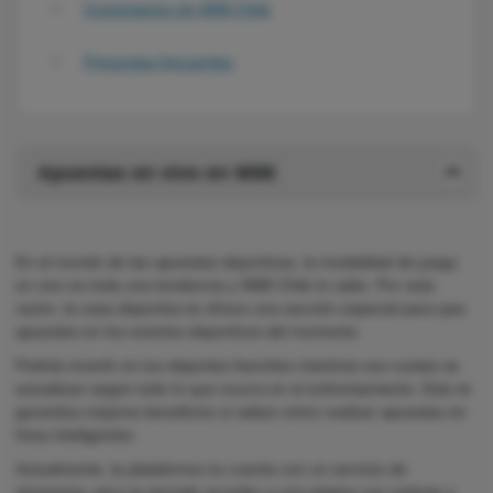
Comentarios de W88 Chile
Preguntas frecuentes
Apuestas en vivo en W88
En el mundo de las apuestas deportivas, la modalidad de juego
en vivo es toda una tendencia y W88 Chile lo sabe. Por esta
razón, la casa deportiva te ofrece una sección especial para que
apuestes en los eventos deportivos del momento.
Podrás invertir en tus deportes favoritos mientras sus cuotas se
actualizan según todo lo que ocurra en el enfrentamiento. Esto te
garantiza mejores beneficios si sabes cómo realizar apuestas en
línea inteligentes.
Actualmente, la plataforma no cuenta con un servicio de
streaming, pero te permite acceder a una página con noticias y