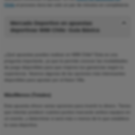
Chile
el proceso dura tan solo un par de minutos en completarse.
Mercado Deportivo en apuestas
deportivas W88 Chile: Guía Básica
¿Qué apuestas puedes realizar en W88 Chile? Esta es una
pregunta importante, ya que te permite conocer las modalidades
de juego disponibles para que mejores tus ganancias según tu
experiencia. Veamos algunas de las opciones más interesantes
disponibles para apostar por el Aston Villa:
Más/Menos (Totales)
Esta apuesta ofrece varias opciones para invertir tu dinero. Tienes
que intentar predecir cuántos puntos marcarán ambos equipos en
un evento, y determinar si será más o menos de lo que establece
la casa deportiva.