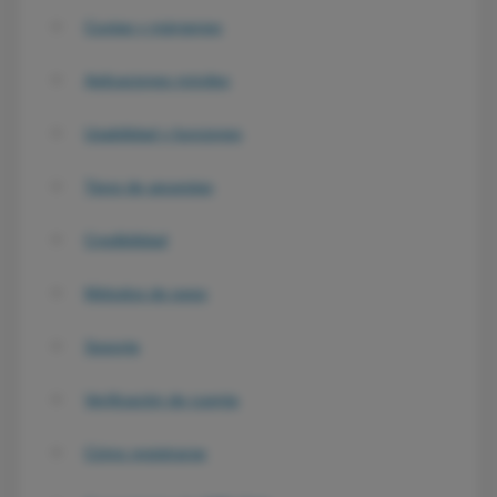
Cuotas y márgenes
Aplicaciones móviles
Usabilidad y funciones
Tipos de apuestas
Credibilidad
Métodos de pago
Soporte
Verificación de cuenta
Cómo registrarse