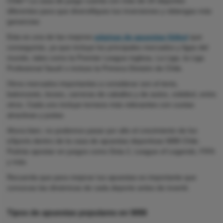
Chile? La casa de juego cuenta con más de 20 deportes
diferentes para que diversifiques tus inversiones y obtengas más
ganancias.
Esta es una de las mejores
páginas de apuestas fútbol
que
conseguirás, ya que incluye los principales mercados y ligas del
mundo, tales como la Premier League inglesa, La Liga, la Liga
Profesional Saudí o incluso la Primera División de Chile.
Otros mercados importantes a considerar son el tenis,
baloncesto, boxeo, carreras de caballos y de autos, voleibol, entre
otros. Cada uno incluye torneos más relevantes con cuotas
atractivas y justas.
Ahora bien, no podemos pasar por alto el crecimiento de los
eSports dentro de la casa de apuestas deportivas W88 Chile.
Podrás apostar en juegos como Dota 2, League of Legends, FIFA
y más.
Recuerda que para mejorar tus apuestas es importante que
conozcas las dinámicas de cada deporte antes de invertir.
Tipos de apuestas populares en W88