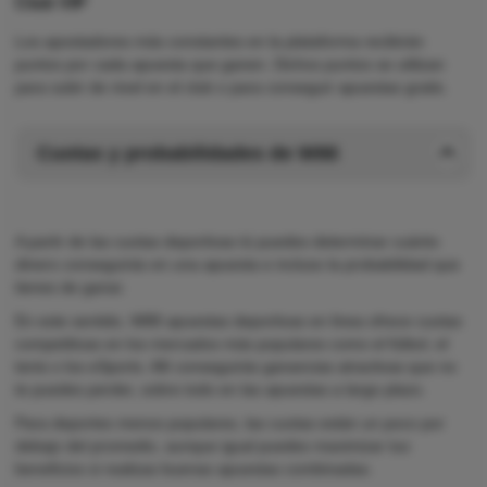
Club VIP
Los apostadores más constantes en la plataforma recibirán
puntos por cada apuesta que ganen. Dichos puntos se utilizan
para subir de nivel en el club o para conseguir apuestas gratis.
Cuotas y probabilidades de W88
A partir de las cuotas deportivas tú puedes determinar cuánto
dinero conseguirás en una apuesta e incluso la probabilidad que
tienes de ganar.
En este sentido, W88 apuestas deportivas en linea ofrece cuotas
competitivas en los mercados más populares como el fútbol, el
tenis o los eSports. Allí conseguirás ganancias atractivas que no
te puedes perder, sobre todo en las apuestas a largo plazo.
Para deportes menos populares, las cuotas están un poco por
debajo del promedio, aunque igual puedes maximizar tus
beneficios si realizas buenas apuestas combinadas.