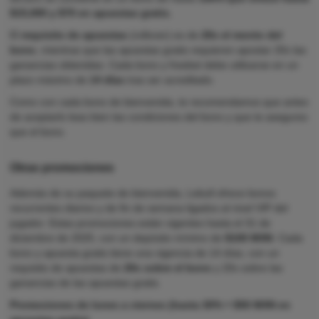
$15,000 y $70 en apuestas gratis.
El
requisito de apuestas
(rollover) es de
20x el monto del
bono
, mientras que las apuestas gratis requieren apostar 20x las
ganancias obtenidas. Cada bono y freebet debe utilizarse en un
plazo máximo de
14 días
tras ser acreditado.
Como con cada bono de bienvenida, te recomendamos que antes
de aceptarlo leas bien las condiciones del bono y que te asegures
que el bono.
Otras promociones
Además de su paquete de bienvenida, Lebull ofrece bonos
recurrentes diarios y de fin de semana ligados al nivel VIP del
jugador. Estas promociones están vigentes hasta el 31 de
diciembre de 2025, con un depósito mínimo de
$100 MXN
. Cada
bono y apuesta gratis tiene una vigencia de 14 días, con un
requisito de apuestas de
20x sobre el bono
y 20x sobre las
ganancias de las apuestas gratis.
Promociones de lunes a viernes (hasta 30% + $50 MXN en