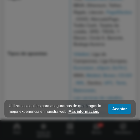
BBVA, Ethereum, Tether,
Ripple, Litecoin,
PagoEfectivo
, OXXO, MercadoPago,
Todito Cash, Tarjeta de
crédito, SPEI, TRON, 7-
Eleven, Circle K, Banorte,
Bodega Aurerra
Tipos de apuestas
Vóleibol
, Liga de
Campeones, Liga Europea,
Eurovision
,
eSport
,
DoTA 2
,
MMA,
Béisbol
,
Boxeo
,
CS:GO
,
NHL
, Dardos,
UFC
,
Tenis
,
Baloncesto
,
Las carreras de caballos
,
Fórmula 1
,
Fútbol
,
Utilizamos cookies para asegurarnos de que tengas la
Aceptar
mejor experiencia en nuestra web.
Más información.
Balonmano
,
Ciclismo
,
Ajedrez
,
Carreras de Galgos
,
514
League of Legends
,
Rugby
,
Inicio
Casas de
Menú
Bonos
Pronósticos
MotoGP
,
Billar
,
Golf
,
NBA
,
apuestas