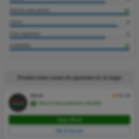
Deportes para apostar
10
Casino
9
Cómo registrarse
8
Credibilidad
10
Prueba estas casas de apuestas en su lugar
9.1 / 10
PIN-UP
Bono de bienvenida hasta 100,000$
Visitar PIN-UP
PIN-UP Reseña