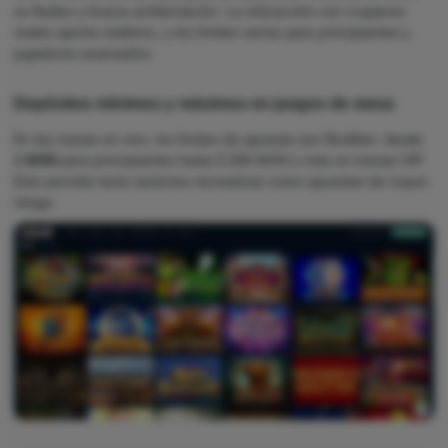
su fluidez y buena ambientación. La interacción con crupieres
reales aporta realismo, y los límites varían para principiantes y
jugadores avanzados.
Depósitos mínimos y máximos en juegos de mesa
En las mesas en vivo, los límites de apuesta son flexibles: desde
1 MXN
para principiantes hasta 5.000 MXN o más en mesas VIP.
Esto permite tanto sesiones recreativas como apuestas de mayor
riesgo.