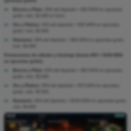
apuestas gratis)
Bronce y Plata:
20% del depósito + $25 MXN en apuestas
gratis, máx. $2,000 en bono.
Oro y Platino:
25% del depósito + $35 MXN en apuestas
gratis, máx. $2,500.
Diamante:
30% del depósito + $50 MXN en apuestas gratis,
máx. $3,000.
Promociones de sábado y domingo (hasta 40% + $100 MXN
en apuestas gratis)
Bronce y Plata:
30% del depósito + $50 MXN en apuestas
gratis, máx. $3,000.
Oro y Platino:
35% del depósito + $70 MXN en apuestas
gratis, máx. $3,500.
Diamante:
40% del depósito + $100 MXN en apuestas gratis,
máx. $4,000.