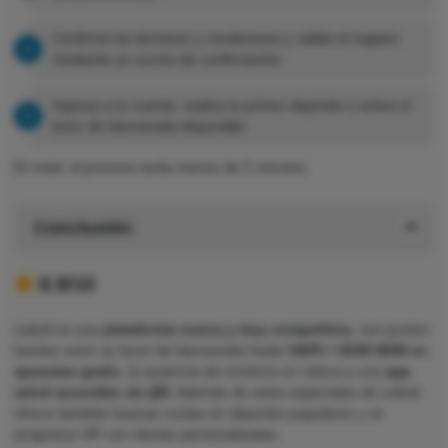
Confirma los términos y condiciones y valida el registro
mediante un correo de confirmación.
Ingresa a tu cuenta, realiza tu primer depósito y activa el
bono de bienvenida disponible.
En total, el proceso tarda menos de 5 minutos.
Conclusión
8.9/10
Lebull es una
plataforma nueva y muy competitiva
, con puntos
fuertes como su bono de bienvenida hasta
160% + $150 MXN en
apuestas gratis
, la ausencia de mínimos en retiros y una
app
móvil accesible vía QR.
Además de estos especiales de Lebull,
ofrece también buenas cuotas en deportes populares y un
programa VIP con ofertas personalizadas.