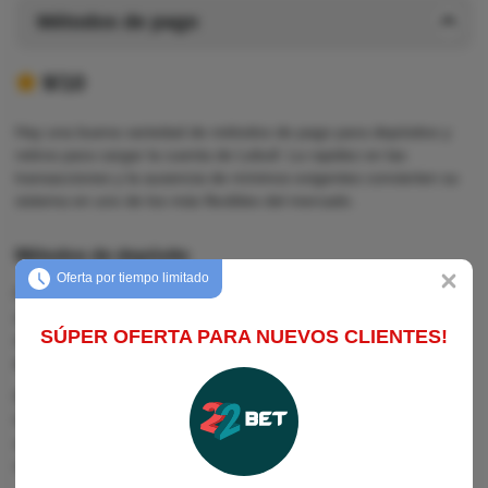
Métodos de pago
9/10
Hay una buena variedad de métodos de pago para depósitos y
retiros para cargar la cuenta de Lebull. La rapidez en las
transacciones y la ausencia de mínimos exigentes convierten su
sistema en uno de los más flexibles del mercado.
Métodos de depósito
Oferta por tiempo limitado
Para poder disfrutar de la función de cash out de Lebull, hay que
depositar primero los fondos mediante unas 20 opciones, entre
SÚPER OFERTA PARA NUEVOS CLIENTES!
ellas
tarjetas bancarias, transferencias, monederos
electrónicos y sistemas locales
como SPEI, Todito o Círculo K.
El
depósito mínimo es de 50 MXN
y la mayoría de
transacciones son inmediatas. No se aplican comisiones
adicionales y los fondos aparecen disponibles en cuestión de
segundos.