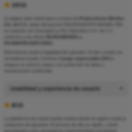
10/10
La página web Lebull opera a través de
Producciones Móviles
S.A. de C.V.
, titular del permiso DGAJS/SCEVF/P-06/2005-TER,
en conjunto con Unocapali La Paz Operadora S.A. de C.V.,
conforme a los oficios
DGJS/1580/2021 y
DGJS/DCRCA/2917/2021.
Esta licencia avala la legalidad del operador. El sitio cumple con
normativas locales, fomenta el
juego responsable (18+)
y
asegura un entorno seguro con protección de datos y
transacciones certificadas.
Usabilidad y experiencia de usuario
8/10
La plataforma de Lebull resulta intuitiva desde el registro hasta la
realización de apuestas. El proceso de alta es rápido, y tanto
principiantes como apostadores experimentados encuentran