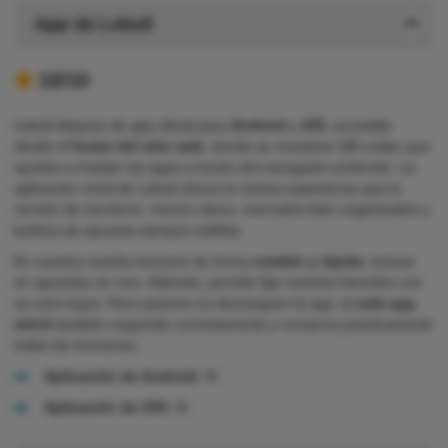
App de Lebull
10/10
Lebull dispone de app oficial para
Android
y
iOS
, accesible
desde el
footer del sitio web
, donde se muestran QR codes que
ayudan a instalar las apps a través del navegador preferido. La
aplicación móvil de Lebull ofrece la misma experiencia que la
versión de escritorio: menús claros, mercados bien organizados y
boletos de apuesta siempre visibles.
En nuestra reseña funcionó de forma
estable y rápida
, incluso
en apuestas en vivo. Además, permite fijar eventos favoritos con
un solo toque. Para quienes no descarguen la app, la
web-app
móvil
también responde correctamente y conserva prácticamente
todas las funciones.
Aplicación de Android:
Sí
Aplicación de iOS:
Sí