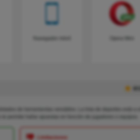
Navegador móvil
Opera Mini
8/
tados de herramientas versátiles. La lista de deportes está a 
 te permite hallar apuestas en función de jugadores o equipos.
Limitaciones