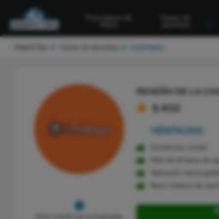
Pronosticos de
Casas de
fútbol
apuestas
MightyTips
Casas de apuestas
Leovegas
RESEÑA DE LA CA
8.4/10
VENTAJAS:
Excelentes cuotas
Más de 30 tipos de a
Aplicación descargab
Buen número de opci
P
Esta reseña fue actualizada