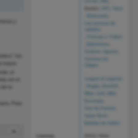
CS:GO
,
NHL
,
Dardos,
UFC
,
Tenis
,
Baloncesto
,
rminos y
Las carreras de
caballos
,
Fórmula 1
,
Fútbol
,
Balonmano
,
Ciclismo
,
Ajedrez
,
tico”; los
Carreras de
a mayor.
Galgos
,
nte, el
League of Legends
rás ver el
,
Rugby
,
MotoGP
,
 de la
Billar
,
Golf
,
NBA
,
Eurocopa
,
mana. Para
Tour de Francia
,
Super Bowl
,
Batallas de Gallos
Licencia
DGOJ, MGA