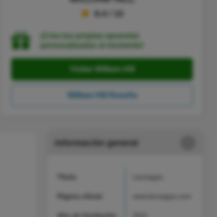
8.4 / 10
¡Crea tus propias apuestas
personalizadas al momento!
Visitar William Hill
William Hill Reseña
Información general
Título
Leovegas
Página oficial
www.leovegas.com
Año de fundación
2011