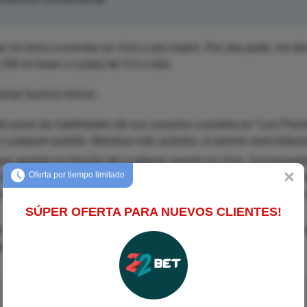
r en torno a eventos en Vivo y pre-match. Por otra parte, los té
 25€ en base a cuotas de 5.0 o más.
lamar buenos bonos:
s pone las habilidades de sus usuarios a prueba en “Leo Pronós
cualquier partido. Mientras más aciertos, el premio será todaví
que apostar en función de cualquier evento en Vivo. Sucesivame
Oferta por tiempo limitado
 premios donde el primer puesto recibirá hasta 1,500 euros. Pod
usuarios con más aciertos figurarán entre los 40 primeros puestos
SÚPER OFERTA PARA NUEVOS CLIENTES!
de 15 Potenciadores de Combinadas para los afiliados cada se
apuesta de 30€ al menos en las competiciones seleccionadas.