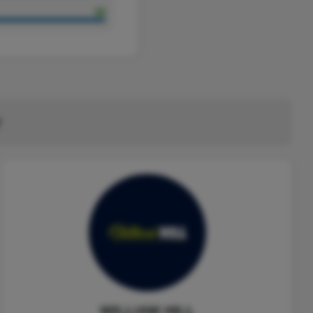
10
r
WILLIAM HILL