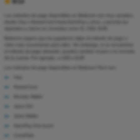
8/10
Los métodos de pago disponibles en Betboom son muy variados,
desde Visa o MasterCard hasta AstroPay y otros, y permite los
depósitos y retiros en monedas como S/, USD, EUR.
Betboom espera que los jugadores elijan el método de pago o
retiro más conveniente para ellos. Sin embargo, si no encuentras
el método de pago deseado, puedes cambiar el país o la moneda
de la cuenta. Por ejemplo, a USD o EUR.
Los métodos de pago disponibles en Betboom Perú son:
Visa
MasterCard
Monetix Wallet
Jeton GO
Jeton Wallet
AstroPay One touch
CoinsPaid