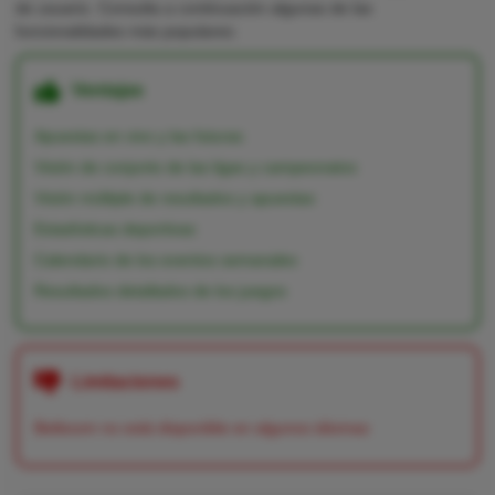
de usuario. Consulta a continuación algunas de las
funcionalidades más populares:
Ventajas
Apuestas en vivo y las futuras
Visión de conjunto de las ligas y campeonatos
Visión múltiple de resultados y apuestas
Estadísitcas deportivas
Calendario de los eventos semanales
Resultados detallados de los juegos
Limitaciones
Betboom no está disponible en algunos idiomas