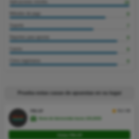
Aplicaciones móviles
10
Métodos de pago
8
Soporte
7
Deportes para apostar
9
Casino
9
Cómo registrarse
9
Prueba estas casas de apuestas en su lugar
9.1 / 10
PIN-UP
Bono de bienvenida hasta 100,000$
Visitar PIN-UP