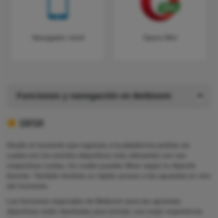
Navegador móvil
Opera Mini
Funciones y navegación en Betboom
10/10
Desde el momento que ingresas a la plataforma podrás ver
cuales son los eventos deportivos más relevantes con sus
respectivas cuotas, los cuales puedes filtrar según tu deporte
favorito. También tendrás un rápido acceso a las apuestas en vivo
del momento.
Las funciones especiales de Betboom para las apuestas
deportivas están diseñadas para brindar una mejor experiencia