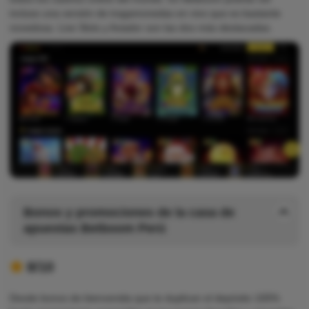
incluso una versión de tragamonedas en vivo que es bastante
novedosa. Live Slots y Aviador son las dos más destacadas.
Bonos y promociones de la casa de
apuestas Betboom Perú
8/10
Desde bonos de bienvenida que te duplican el depósito 100%