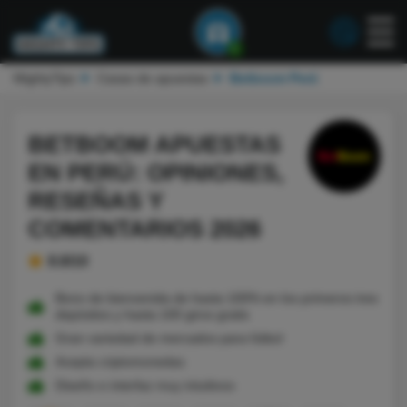
1
MightyTips
Casas de apuestas
Betboom Perú
BETBOOM APUESTAS
EN PERÚ: OPINIONES,
RESEÑAS Y
COMENTARIOS 2026
8.8/10
Bono de bienvenida de hasta 100% en los primeros tres
depósitos y hasta 100 giros gratis
Gran variedad de mercados para fútbol
Acepta criptomonedas
Diseño e interfaz muy intuitivos