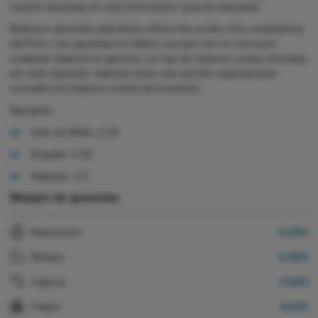
cuando apuestas en esta interesante casa de apuestas.
Betboom apuestas deportivas ofrece las cuotas más competitivas
del Perú. Las apuestas en fútbol y las que son en vivo para
cualquier deporte en general, son las de mejores cuotas ofrecidas
por este operador. Además tiene una sección especial para
consultar las mejores cuotas del momento.
Ejemplos:
Inter de Milán: 2.26
Empate: 3.35
Nápoles: 3.3
Margen de apuestas
Baloncesto
6.13%
Béisbol
6.43%
eSports
4.33%
Fútbol
5.62%