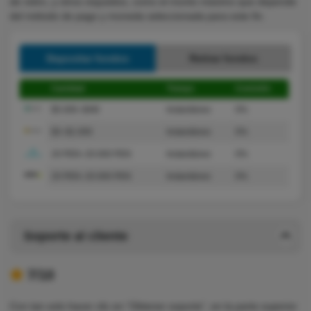
de retiro, y otros requisitos, como el monto máximo que depende
del método de pago y moneda seleccionada para este fin.
Depositar fondos
Retirar fondos
Cantidad
Tiempo
Comisión
$5.000–$4M
Instantáneo
0%
$3–$1.000
Instantáneo
0%
20 PEN–20.000 PEN
Instantáneo
0%
20 PEN–20.000 PEN
Instantáneo
0%
$11.000–$4M
Instantáneo
0%
$30.000–$4M
Instantáneo
0%
Soporte al cliente
$5.000–$4M
Instantáneo
0%
$5.000–$4M
Instantáneo
0%
7/10
$5.000–$4M
Instantáneo
0%
Con tan solo hacer clic en “Obtener soporte”, en la parte superior
$5.000–$4M
Instantáneo
0%