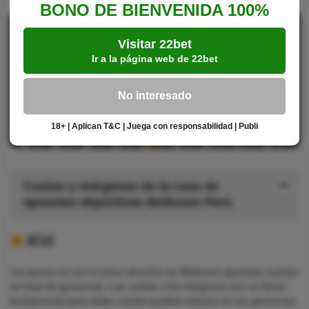
BONO DE BIENVENIDA 100%
Visitar 22bet
Ir a la página web de 22bet
No interesado
18+ | Aplican T&C | Juega con responsabilidad | Publi
Cuotas y márgenes de la casa de
apuestas deportivas Betboom Perú
8/10
Los bonos no son lo único atractivo en Betboom apuestas cuando
se trata de ganancias. Las cuotas y los márgenes son un factor
fundamental para saber cuánto puedes obtener en tus ganancias