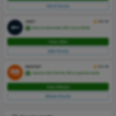
PIN-UP Reseña
8.9 / 10
20BET
Bono de bienvenida 100% hasta €/$100
Visitar 20Bet
20Bet Reseña
8.3 / 10
888SPORT
Apuesta 10$ & Recibe 30$ en apuestas gratis
Visitar 888sport
888sport Reseña