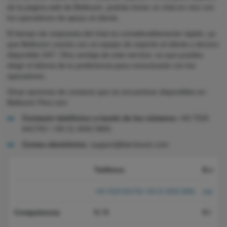
de la página web de Betboom, podrás iniciar un chat en vivo con
$2.500–$3.5M
❌
❌
los operadores de apoyo al cliente.
El tiempo de respuesta del chat es considerablemente rápido, ya
que Betboom cuenta con un equipo de soporte al cliente y técnico
disponible 24/7. Otra ventaja de este servicio, es que puedes
elegir el idioma de tu preferencia para comunicarte con los
operadores.
Otras opciones de contacto que se encuentran disponibles en
Betboom Perú son:
Contacto telefónico a través de los números
+44 7520
641752 / +55 21 4042 0681
Correo electrónico
:
support@bet-boom.com
Teléfono
E-mail
+44 7520 641752 +55 21 4042 0681
support
Competencia
5 / 5
5 / 5