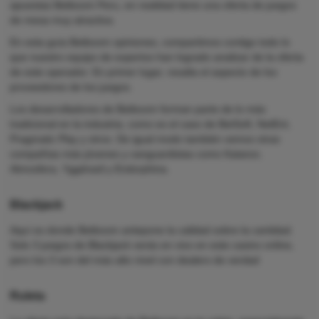
apuestas Betboom Peru, en realidad tiene una oferta de juegos
de mesa muy atractiva.
En esta guía Betboom opiniones, compartimos contigo todo lo
que nuestro equipo de expertos han logrado analizar de la oferta
de este operador. En primer lugar, resalta el aspecto de los
proveedores de los juegos.
Los desarrolladores de Betboom forman parte de lo más
tradicional en la industria, como es el caso de BetSoft, NetEnt,
Pragmatic Play y otros. De igual modo también vemos otras
compañías más jóvenes y vanguardistas como Katanor,
Atmosfera, Yggdrasil y Endorphina.
Blackjack
Aquí es donde Betboom antepone la calidad sobre la cantidad.
Solo 3 juegos de Blackjack verás en vivo en este casino online,
pero los 3 son del más alto nivel con dealers de verdad
Ruleta