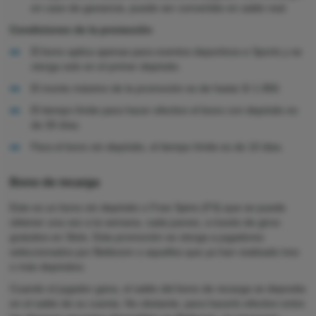
en caso de ganancia, puede ser convertido en saldo real.
Condiciones de la promoción
El bono aplica apenas para eventos deportivos e Sports y se
otorga solo en el primer depósito.
El monto máximo de la promoción es de hasta S/ 1.900.
El tiempo límite para hacer efectivo el bono con depósito es
de 30 días.
Para el bono sin depósito, el tiempo límite es de 10 dias.
Bono de recarga
Este es un bono sin depósito o Free Spins (FS) que se puede
obtener una vez a la semana, cada jueves, a través de giros
gratuitos en Slots. Esta promoción se otorga a jugadores
seleccionados por Betboom o aquellos que ya han realizado tres
o más depósitos.
Cuando el jugador gana, el saldo del bono de recarga se deposita
en el saldo de su cuenta. No obstante, para hacerlo efectivo entre