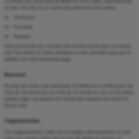
La oferta más destacada de Betboom es la ruleta, especialmente
en vivo. Se trata de un casino que ofrece las tres ruletas:
Americana
Francesa
Europea
Además puedes ver a dealers de verdad hacerla girar en tiempo
real. Hay hasta 12 ruletas distintas en este operador para que te
deleites con este fascinante juego.
Baccarat
El juego de cartas más destacado en Betboom es el Baccarat. Se
trata de una atracción con más de 14 mesas en vivo en las cuales
puedes jugar con dealers de verdad que reparten las cartas en
tiempo real.
Tragamonedas
Las tragamonedas o slots son los juegos más populares en casi
todos los casinos online del mundo. En Betboom podrás ver