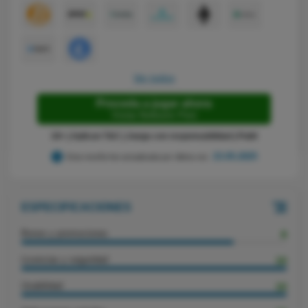
Ver todos
Proceda a jugar ahora
Visitar Betboom Perú
18+ | Aplican T&C | Juega con responsabilidad | Publi
23.05.2025
Esta reseña fue actualizada por última vez
ESPECIFICACIONES
Bonos y promociones
8
Licencias y seguridad
10
Usabilidad
10