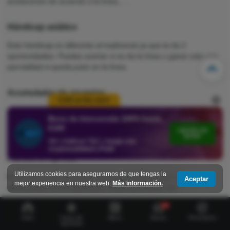
anotaciones de acuerdo a la línea., …
Hándicap asiático
Este hándicap es diferente al tradicional ya que te da 2
oportunidades. Puedes acertar si se da la línea o ganar solo una
parcialidad si queda justo en la línea.
Acumulador de apuestas
€100 on the start!
Es una función especial para combinar selecciones de manera
Bono de bienvenida 100% hasta
acumulada. Ideal para quienes desean lograr ganancias muy
€100
OBTÉN UN
altas sin invertir demasiado.
BONO
18+ | Aplican T&C | Juega con
responsabilidad | Publi
Puntos en spread
Utilizamos cookies para asegurarnos de que tengas la
Es lo mismo que el hándicap pero aplicado a deportes
Aceptar
mejor experiencia en nuestra web.
Más información.
americanos, como baloncesto, fútbol americano, etc.
514
Apuestas al ganador
Inicio
Casas de
Menú
Bonos
Pronósticos
apuestas