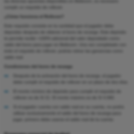
las diversas apuestas disponibles en Betboom, es necesario
cumplir un requisito de rollover.
¿Cómo funciona el Rollover?
Este requisito consiste en la cantidad que el jugador debe
depositar después de obtener el bono de recarga. Este depósito
te permite recibir +100% adicional del valor depositado como
saldo del bono para jugar en Betboom. Una vez completado con
éxito el requisito de rollover, podrás retirar las ganancias como
saldo real.
Condiciones del bono de recarga
Después de la activación del bono de recarga, el jugador
debe cumplir el requisito de rollover en un plazo de dos días.
El monto mínimo de depósito para cumplir el requisito de
rollover es de S/ 21. El monto máximo es de S/ 4.060.
Si el jugador cuenta con saldo real en su cuenta, no podrá
utilizar exclusivamente el saldo del bono de recarga para
jugar, primero debe usarse el saldo real de la cuenta.