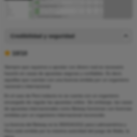
Credibilidad y seguridad
10/10
Siempre que vayamos a apostar con dinero real es necesario
hacerlo en casas de apuestas seguras y confiables. Es decir,
aquellas que cuentan con una licencia emitida por un organismo
nacional o internacional.
En el caso de Perú todavía no se cuenta con un organismo
encargado de regular las apuestas online. Sin embargo, las casas
de apuestas internacionales como Betway funcionan con licencias
emitidas por un organismo internacional reconocido.
La licencia del Betway es la 350/GA/1011 para Latinoamérica y
Perú está emitida por la máxima autoridad del juego de Malta, la