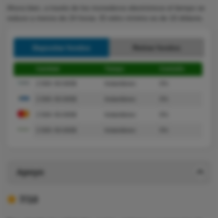
Ahora bien, a través de los monederos electrónicos el tiempo se
reduce a menos de 24 horas. El retiro mínimo es de 10 dólares.
Depositar fondos
Retirar fondos
Cantidad
Tiempo
Comisión
2.500–50.000$
Instantáneo
0%
2.500–50.000$
Instantáneo
0%
2.500–50.000$
Instantáneo
0%
2.500–50.000$
Instantáneo
0%
2.500–50.000$
Instantáneo
0%
2.500–50.000$
Instantáneo
0%
Apoyo
2.500–50.000$
Instantáneo
0%
2.500–50.000$
Instantáneo
0%
7/10
2.500–50.000$
Instantáneo
0%