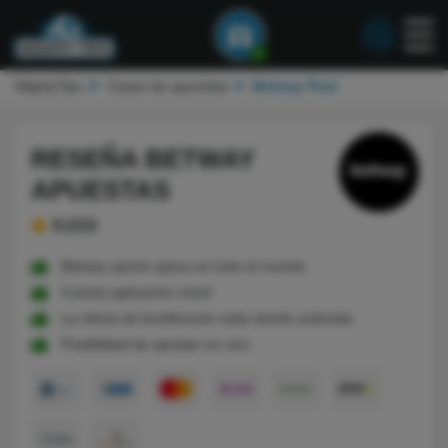
1
MightyTips
Casas de apuestas
Betway Perú
RESEÑA BETWAY
APUESTAS
8.2/10
Betway sports opera en todo el mundo
Cuenta aplicación móvil
La oferta de bonificación está siendo aclarada
Posibilidad de apostar en vivo