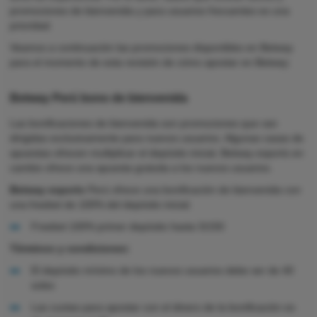
promociones de bienvenida y para usuarios frecuentes es una
prioridad.
Veamos a continuación las promociones disponibles en Betway
para el momento de esta revisión de cómo apostar en Betway:
Betway Perú bono de bienvenida
Las bonificaciones de bienvenida son promociones que van
dirigidas exclusivamente para nuevos usuarios. Algunas casas de
apuestas ofrecen multiplicar el depósito inicial, Betway esports en
cambio ofrece una apuesta gratuita a los nuevos usuarios.
Betway esports
Perú ofrece una bonificación de bienvenida con
una freebet de 100% del depósito inicial.
Freebet 100% primer depósito hasta S/150
Términos y condiciones:
El depósito mínimo de los nuevos usuarios debe ser de 40
soles
Las cuotas para apostar con el dinero de la bonificación es