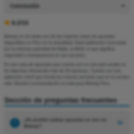
Conclusión
8.2/10
Betway es sin duda una de las mejores casas de apuestas
disponibles en Perú en la actualidad. Está totalmente Licenciada
por la máxima autoridad de Malta, la MGA, lo que significa
seguridad y transparencia en sus servicios.
Es una casa de apuestas que cuenta con un mercado amplio en
los deportes ofreciendo más de 30 opciones. Cuenta con una
aplicación móvil que brinda los mismos servicios que en la versión
web. Nuestra recomendación es total para Betway Peru.
Sección de preguntas frecuentes
¿Es posible realizar apuestas en vivo en
?
Betway?