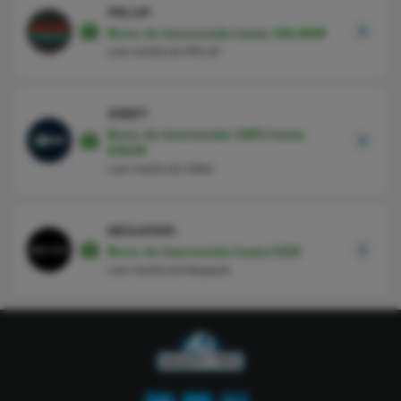
PIN-UP:
Bono de bienvenida hasta 100,000$
Leer reseña de PIN-UP
20BET:
Bono de bienvenida 100% hasta
€/$100
Leer reseña de 20Bet
MEGAPARI:
Bono de bienvenida hasta €200
Leer reseña de Megapari