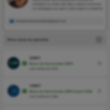
resultados en ventas más altos y mejorar el proceso.
Las estrategias que aplico varían según los objetivos.
kristopherolivaresmateok@gmail.com
Otras casas de apuestas
22BET:
Bono de bienvenida 100%
Leer reseña de 22bet
1XBET:
Bono de bienvenida 100% hasta €100
Leer reseña de 1xBet