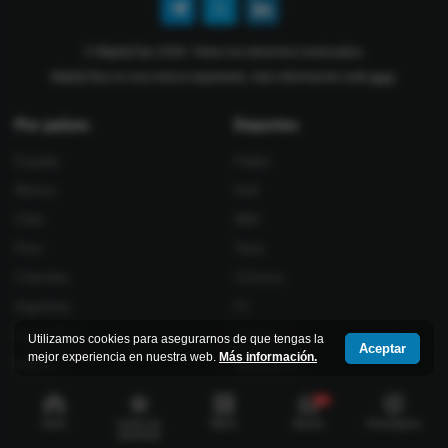
© MightyTips 2026. Todos los derechos reservados.
MightyTips es una marca registrada, más información está
aquí
.
Por países
Deportes
España
Fútbol
México
Golf
Chile
NBA
Perú
Tenis
Colombia
Ciclismo
Argentina
F1
Costa Rica
Voleibol
Utilizamos cookies para asegurarnos de que tengas la
Aceptar
mejor experiencia en nuestra web.
Más información.
Bolivia
Baloncesto
El Salvador
Balonmano
514
Venezuela
Inicio
Casas de
Menú
Bonos
Pronósticos
apuestas