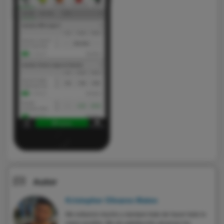
Autor
Kristopher Olivares Mateo
Me esfuerzo mucho y siempre trato de hacer todo lo
mejor posible. Me da satisfacción alcanzar los