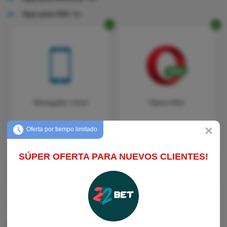
App para iOS:
No.
Navegador móvil
Opera Mini
Oferta por tiempo limitado
SÚPER OFERTA PARA NUEVOS CLIENTES!
Usabilidad y Características de
Gastonred
8/10
Pasamos ahora a evaluar la plataforma principal de la casa de