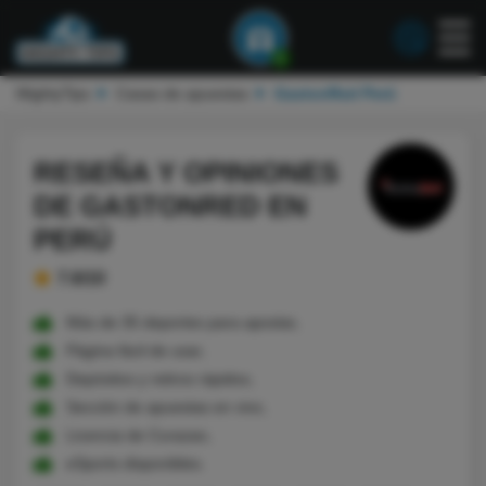
1
MightyTips
Casas de apuestas
GastonRed Perú
RESEÑA Y OPINIONES
DE GASTONRED EN
PERÚ
7.6/10
Más de 35 deportes para apostar,
Página fácil de usar,
Depósitos y retiros rápidos,
Sección de apuestas en vivo,
Licencia de Curazao,
eSports disponibles.