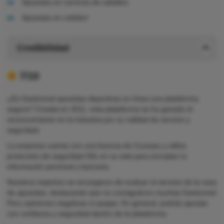
Apuestas en carreras de caballos
Apuestas en voleibol
Credibilidad
7/10
¿Es Gastonred apuestas deportivas en línea una plataforma
segura? Creada en 2011, esta plataforma se ha ganado el
reconocimiento en la industria por su calidad de servicio y
seguridad.
La empresa cuenta con una licencia de Curazao y utiliza
protocolos de seguridad SSL en su web para encriptar tu
información personal y bancaria.
Nuestros expertos se encargaron de evaluar el servicio de la casa
de apuestas, destacando que no consiguieron muchas Gastonred
Peru opiniones negativas ni quejas. En general, podrás apostar
con confianza y seguridad dentro de la plataforma.