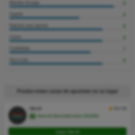
Métodos de pago
9
Soporte
6
Deportes para apostar
8
Casino
8
Credibilidad
7
How to bet
8
Prueba estas casas de apuestas en su lugar
9.1 / 10
PIN-UP
Bono de bienvenida hasta 100,000$
Visitar PIN-UP