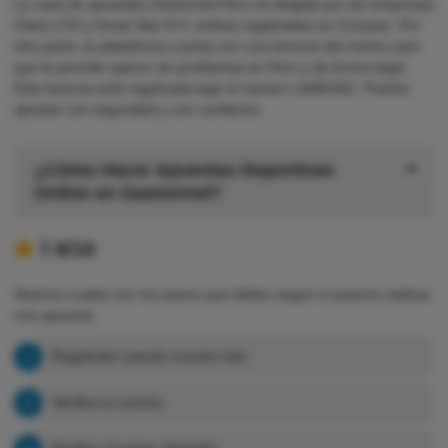
La casa de apuestas Gastonred Peru es dirigida por las empresas
iTains LTD y Great Star N.V, ambas registradas en Curazao. Por
otra parte, la plataforma cuenta con una licencia del mismo país
que le permite operar sin problemas en Perú y de forma legal.
Esta licencia está registrada bajo el número 1668/JAZ. Podrás
apostar con seguridad y con confianza.
¿Cómo Hacer Apuestas Deportivas
Online en Gastonred?
7.6/10
Veamos cuales son los pasos que debes seguir si quieres realizar
una apuesta:
Registrate usando nuestro link;
Verifica tu cuenta;