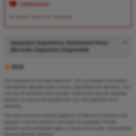
Limitaciones
No incluye servicio de streaming.
Apuestas Deportivas Gastonred Peru:
Mercado Deportivo Disponible
8/10
Con respecto al mercado deportivo, vas a conseguir una buena
variedad de deportes para invertir y diversificar tus apuestas. Con
más de 35 opciones para escoger, Gastonred casa de apuestas
peruano es una de las plataformas con más deportes de la
industria.
Tal como ocurre en muchas páginas, el fútbol es el deporte más
popular y con los mayores mercados de apuestas. Podrás
apostar en las principales ligas y torneos del mundo, incluyendo la
Primera División del Perú.