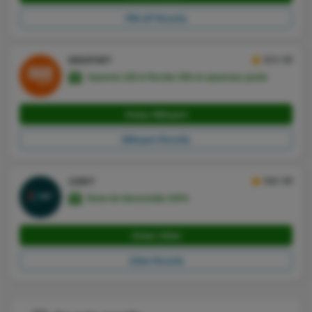
PIN-UP Reseña
8.3 / 10
888SPORT
Apuesta 10$ & Recibe 30$ en apuestas gratis
Visitar 888sport
888sport Reseña
8.8 / 10
22BET
Bono de bienvenida 100%
Visitar 22bet
22bet Reseña