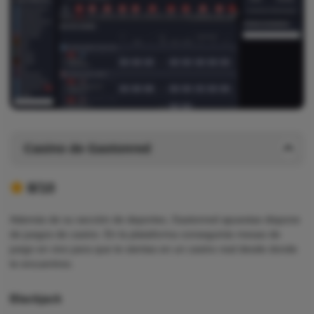
Casino de Gastonred
8/10
Además de su sección de deportes, Gastonred apuestas dispone
de juegos de casino. En la plataforma conseguirás mesas de
juego en vivo para que te sientas en un casino real desde donde
te encuentres.
Blackjack