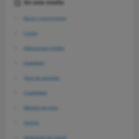
En esta reseña
Bonos y promociones
Cuotas
Aplicaciones móviles
Usabilidad
Tipos de apuestas
Credibilidad
Métodos de pago
Soporte
Verificación de cuenta