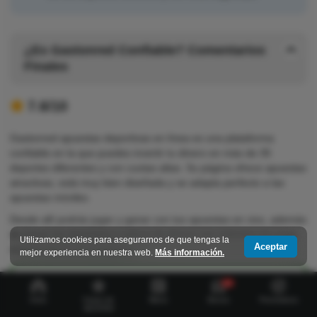
¿Es Gastonred Confiable? Comentarios
Finales
7.6/10
Gastonred apuestas deportivas en línea es una plataforma
confiable en la que puedes invertir tu dinero en más de 35
deportes diferentes y con cuotas altas. Su página ofrece apuestas
atractivas, está muy bien diseñada y se adapta perfecto a las
apuestas móviles.
Desde allí podrás jugar y ganar con tus apuestas en vivo, además
de hacer tus depósitos y retiros de dinero con métodos de pago
Utilizamos cookies para asegurarnos de que tengas la
Aceptar
reconocidos y muy seguros.
mejor experiencia en nuestra web.
Más información.
514
Ventajas
Inicio
Casas de
Menú
Bonos
Pronósticos
apuestas
Licencia de Curazao,