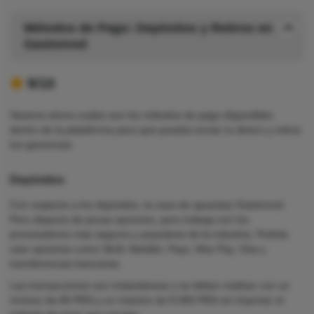
Métodos de Pago: Depósitos y Retiros en
Gastonred
9/10
Veamos ahora cuales son los métodos de pago disponibles
dentro de la plataforma para que puedas enviar tu dinero y retirar
tus ganancias.
Depósitos
Con respecto a los depósitos, la casa de apuestas Gastonred
Peru dispone de pocas opciones, pero trabaja con los
procesadores más seguros y populares de la industria. Podrás
usar opciones como Skrill, Neteller, Payz, Max Pay, Visa y
transferencias bancarias.
Las transacciones son instantáneas y se deben realizar con un
mínimo de 80 PEN y un máximo de 8.000 PEN sin importar el