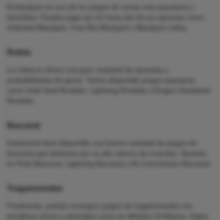
El blackjack es uno de los juegos de cartas más populares y
divertidos. Puedes jugar las 24 horas del día en opciones como
Unlimited Blackjack, Free Bet Blackjack o Blackjack Lobby.
Ruleta
La ruleta te ofrece una gran variedad de apuestas y
probabilidades de ganar. Tienes disponible juegos populares
como Gold Vault Roulette, Lightning Roulette y Dragon Doublewin
Roulette.
Baccarat
Gastonred tiene disponible una buena variedad de juegos de
baccarat que destacan por su alto retorno de inversión. Apuesta
en Peek Baccarat, Lightning Baccarat y No Commission Baccarat.
Tragamonedas
Finalmente, podrás conseguir juegos de tragamonedas con
temáticas únicas y divertidas como en Wisdom Of Athena, Gates