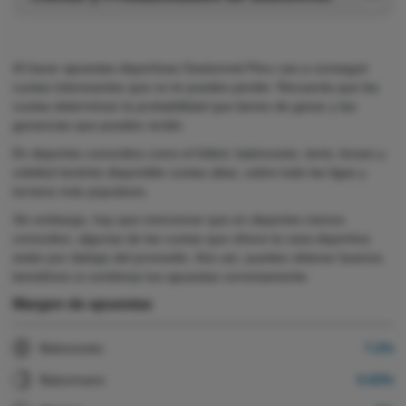
Al hacer apuestas deportivas Gastonred Peru vas a conseguir
cuotas interesantes que no te puedes perder. Recuerda que las
cuotas determinan la probabilidad que tienes de ganar y las
ganancias que puedes recibir.
En deportes conocidos como el fútbol, baloncesto, tenis, boxeo y
voleibol tendrás disponible cuotas altas, sobre todo las ligas y
torneos más populares.
Sin embargo, hay que mencionar que en deportes menos
conocidos, algunas de las cuotas que ofrece la casa deportiva
están por debajo del promedio. Aún así, puedes obtener buenos
beneficios si combinas tus apuestas correctamente.
Margen de apuestas
Baloncesto
7.2%
Balonmano
5.03%