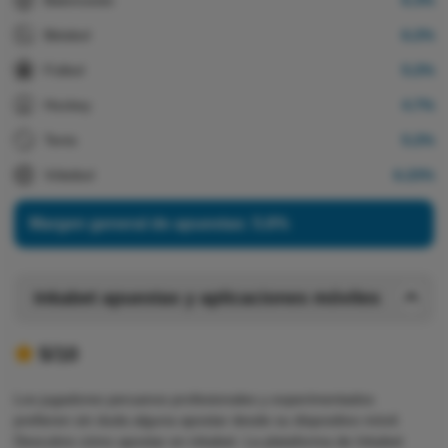
Baloncesto
6.3%
Béisbol
6.2%
Fútbol
5.2%
Hockey
4.7%
Tenis
5.2%
Vóleibol
6.23%
Margen general de apuestas: 5.6%
Inkabet apuestas y aplicaciones móviles
5/10
Los jugadores peruanos profesionales y experimentados
prefieren sin duda alguna apostar desde su dispositivo móvil.
Descubre cómo apostar en inkabet. La plataforma de Inkabet