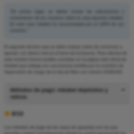
En primer lugar, se deben revisar las valoraciones y
comentarios de los usuarios sobre la casa apuesta Inkabet.
En este caso Inkabet es recomendada por el 100% de sus
usuarios.
El segundo término que se debe evaluar antes de comenzar a
apostar con dinero real es el tema de la licencia. Para efectos de
esta revisión hemos podido constatar en la página web oficial de
Inkabet que trabaja con una licencia emitida por la comisión de
Supervisión de Juego de la Isla de Man con número 5536/JAZ.
Métodos de pago: Inkabet depósitos y
retiros
8/10
Los métodos de pago de las casas de apuestas son los que
permiten realizar transferencias desde la cuenta personal de los