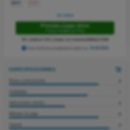
Ver todos
Proceda a jugar ahora
Visitar Inkabet.pe Perú
18+ | Aplican T&C | Juega con responsabilidad | Publi
04.08.2026
Esta reseña fue actualizada por última vez
ESPECIFICACIONES
Bonos y promociones
8
Usabilidad
7
Aplicaciones móviles
5
Métodos de pago
8
Soporte
9