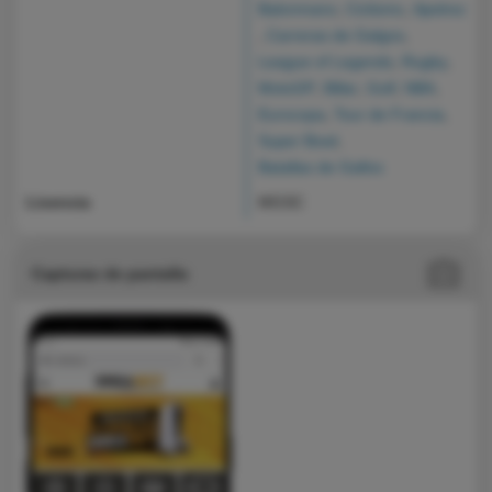
Balonmano
,
Ciclismo
,
Ajedrez
,
Carreras de Galgos
,
League of Legends
,
Rugby
,
MotoGP
,
Billar
,
Golf
,
NBA
,
Eurocopa
,
Tour de Francia
,
Super Bowl
,
Batallas de Gallos
Licencia
MGSC
Capturas de pantalla