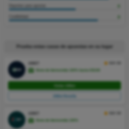
Deportes para apostar
6
Credibilidad
8
Prueba estas casas de apuestas en su lugar
8.9 / 10
20BET
Bono de bienvenida 100% hasta €/$100
Visitar 20Bet
20Bet Reseña
8.8 / 10
22BET
Bono de bienvenida 100%