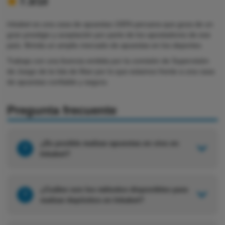
7.3/10
Inkabet es una casa de apuestas 100% peruana que goza de un
gran prestigio y aceptación por parte de los apostadores de ese
país. Brinda un amplio mercado de apuestas en los deportes.
Trabaja con una licencia emitida por la comisión de Supervisión
de Juego de la Isla de Man por lo que estamos frente a una casa
de apuestas confiable y segura.
Pregunta frecuente
¿Es posible realizar apuestas en vivo en
?
Inkabet?
¿Cuáles son los métodos disponibles para
?
realizar depósitos en Inkabet?