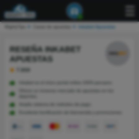
1
MightyTips
Casas de apuestas
Inkabet Apuestas
RESEÑA INKABET
APUESTAS
7.3/10
Inkabet es el único portal online 100% peruano;
Ofrece un inmenso mercado de apuestas en los
deportes;
Amplio sistema de métodos de pago;
Excelente bonificación de bienvenida y promociones.