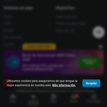
Sistemas de pago
MightyTips
Bizum
Sobre nosotros
Skrill
Política de privacidad
Bitcoin
Mapa del sitio
Paysafecard
PayPal
€100 on the start!
Bono de bienvenida 100% hasta
€100
OBTÉN UN
Nuestros pronósticos de fútbol están hechos por profesionales,
BONO
18+ | Aplican T&C | Juega con
pero esto no te garantiza un beneficio. Le pedimos que apueste de
responsabilidad | Publi
forma responsable y solo lo que pueda permitirse. Por favor,
familiarícese con las reglas para una mejor información.
Todos los nombres, logotipos, escudos y marcas comerciales de
Utilizamos cookies para asegurarnos de que tengas la
18+
Aceptar
clubes de fútbol mostrados en este sitio web son propiedad de sus
mejor experiencia en nuestra web.
Más información.
respectivos titulares. Se utilizan únicamente con fines de
identificación e información en relación con partidos de fútbol,
estadísticas y contenido relacionado. No se pretende ni se implica
514
ninguna afiliación, patrocinio, respaldo o relación oficial con ningún
Inicio
Casas de
Menú
Bonos
Pronósticos
club, liga u organización.
apuestas