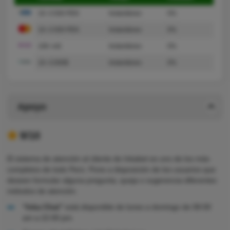
10–3.500 PEN
Instantáneo
0%
10–3.500 PEN
Instantáneo
0%
10€–n/d
Instantáneo
0%
10–3.000$
Instantáneo
0%
20–3.500 PEN
Instantáneo
0%
20–3.500 PEN
Instantáneo
0%
Apoyo
20–3.500 PEN
Instantáneo
0%
20–3.500 PEN
Instantáneo
0%
9/10
20–3.500 PEN
Instantáneo
0%
El sistema de atención al cliente de Inkabet es uno de los más
❌
❌
❌
completos de todo Perú. Pone a disposición de los usuarios que
20–3.500 PEN
Instantáneo
0%
deseen formular alguna pregunta, queja o sugerencia diferentes
métodos de atención.
10-500 PEN
Instantáneo
0%
“Inka Chat”
está disponible de lunes a domingo de 08:00
10-500 PEN
Instantáneo
0%
am a 22:00 pm.