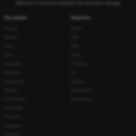
MightyTips es una marca registrada, más información está
aquí
.
Por países
Deportes
España
Fútbol
México
Golf
Chile
NBA
Perú
Tenis
Colombia
Ciclismo
Argentina
F1
Costa Rica
Voleibol
Bolivia
Baloncesto
El Salvador
Balonmano
Venezuela
Panamá
Paraguay
Uruguay