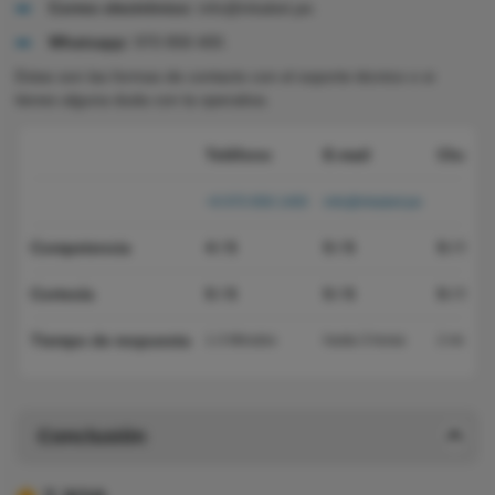
Correo electrónico:
info@inkabet.pe
.
Whatsapp:
970 858 400.
Estas son las formas de contacto con el soporte técnico o si
tienes alguna duda con la operativa.
Teléfono
E-mail
Chat en
+8 970 858 1400
info@inkabet.pe
Competencia
4 / 5
5 / 5
5 / 5
Cortesía
5 / 5
5 / 5
5 / 5
Tiempo de respuesta
1-3 Minutos
hasta 3 horas
2 minuto
Conclusión