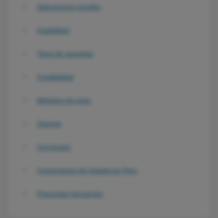
Aplicaciones móviles
Usabilidad
Tipos de apuestas
Credibilidad
Métodos de pago
Soporte
Conclusión
Comentarios de Inkabet.pe Perú
Preguntas frecuentes