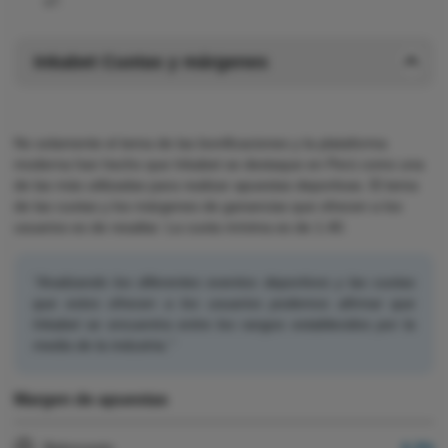
x7.
Inkabet Cuotas y márgenes
No solamente el tema de las bonificaciones y la plataforma
moderna han hecho que Inkabet se destaque en Perú como una
de las más utilizadas para realizar apuestas deportivas. El tema
de las cuotas y los márgenes de ganancias que ofrecen a los
usuarios es de resaltar. La cuota mínima es de 1.40.
Analizando los diferentes eventos deportivos y las cuotas
que estos ofrecen a los usuarios podemos afirmar que
Inkabet se encuentra entre los rangos establecidos por la
media de la industria.
Margen de apuestas