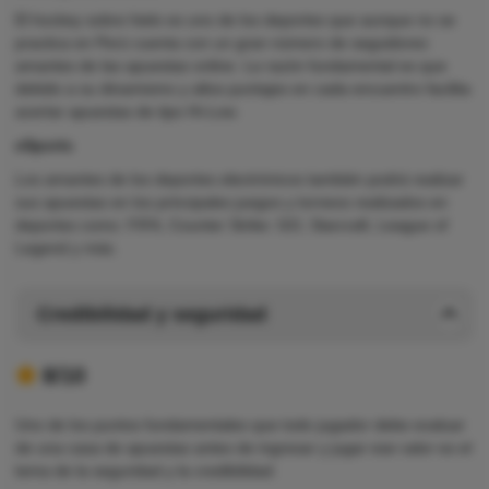
El hockey sobre hielo es uno de los deportes que aunque no se
practica en Perú cuenta con un gran número de seguidores
amantes de las apuestas online. La razón fundamental es que
debido a su dinamismo y altos puntajes en cada encuentro facilita
acertar apuestas de tipo Hi-Low.
eSports
Los amantes de los deportes electrónicos también podrá realizar
sus apuestas en los principales juegos y torneos realizados en
deportes como: FIFA, Counter Strike: GO, Starcraft, League of
Legend y más.
Credibilidad y seguridad
8/10
Uno de los puntos fundamentales que todo jugador debe evaluar
de una casa de apuestas antes de ingresar y jugar ese valor es el
tema de la seguridad y la credibilidad.