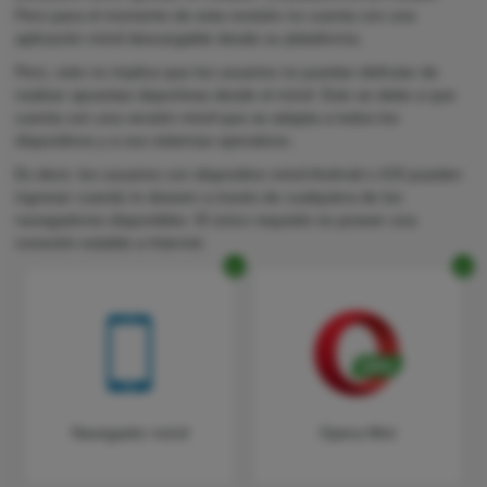
Perú para el momento de esta revisión no cuenta con una
aplicación móvil descargable desde su plataforma.
Pero, esto no implica que los usuarios no puedan disfrutar de
realizar apuestas deportivas desde el móvil. Esto se debe a que
cuenta con una versión móvil que se adapta a todos los
dispositivos y a sus sistemas operativos.
Es decir, los usuarios con dispositivo móvil Android o iOS pueden
ingresar cuando lo deseen a través de cualquiera de los
navegadores disponibles. El único requisito es poseer una
conexión estable a Internet.
Navegador móvil
Opera Mini