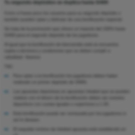
Tu segundo depósitos se duplica hasta S/400
Como si fuese poco los usuarios para su segundo depósito o
también pueden optar y disfrutar de una bonificación especial.
Se trata de la promoción que ofrece un importe del 100% hasta
S/400 para el segundo depósito de los jugadores.
Al igual que la bonificación de bienvenida está se encuentra
sujeta a términos y condiciones que se deben cumplir a
cabalidad. Veamos
T&C:
Para optar a la bonificación los jugadores deben haber
realizado un primer depósito de S/800;
Las apuestas deportivas en apuestas Inkabet que se pueden
realizar con el dinero de la bonificación deben ser eventos
deportivos con cuotas iguales o superiores a 1.30;
Esta bonificación puede ser rechazada por los jugadores si
así lo desean;
El requisito mínimo de Inkabet apuesta está establecido en