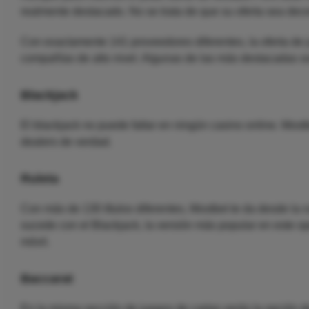
realmente destacado. No se trata de que su oferta sea decen
Con exactamente 141 proveedores diferentes, la oferta de 
compañías de alto nivel. Algunas de las más destacadas s
Blackjack
El blackjack no puede faltar en ningún casino online. Most
dealers de verdad.
Ruleta
Con más de 130 títulos diferentes, Mostbet te da desde la 
sucede con el Blackjack, la versión más popular en este op
móvil.
Baccarat
En la misma sección de juegos de cartas verás la opción de 