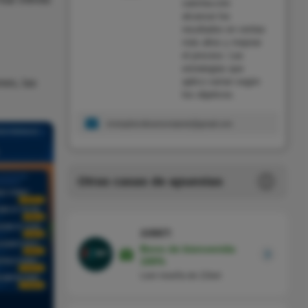
satisfacción
alcanzar los
resultados en ventas
más altos y mejorar
el proceso. Las
estrategias que
aplico varían según
nes, las
los objetivos.
kristopherolivaresmateok@gmail.com
Otras casas de apuestas
22BET:
Bono de bienvenida
100%
Leer reseña de 22bet