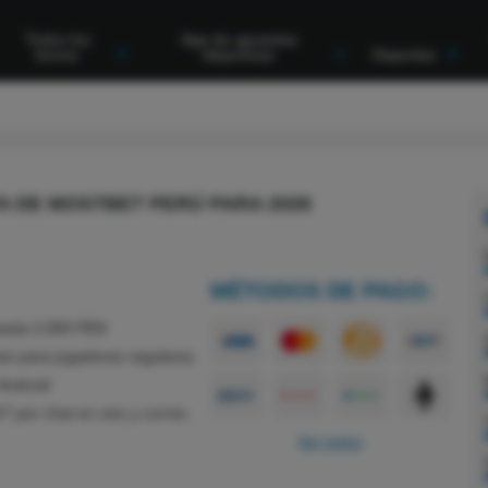
Todos los
App de apuestas
bonos
deportivas
Deportes
 DE MOSTBET PERÚ PARA 2026
MÉTODOS DE PAGO:
hasta 2,000 PEN
s para jugadores regulares
Android
/7 por chat en vivo y correo
Ver todos