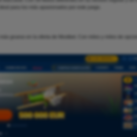
 ideal para los más apasionados por este juego.
ás grueso en la oferta de Mostbet. Con miles y miles de opcio