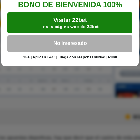
BONO DE BIENVENIDA 100%
Visitar 22bet
Ir a la página web de 22bet
No interesado
18+ | Aplican T&C | Juega con responsabilidad | Publi
9/
as apuestas deportivas, hay que decir que el casino de esta pl