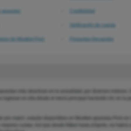
e apuestas
Credibilidad
Verificación de cuenta
rios de Mostbet Perú
Preguntas frecuentes
puestas más atractivas en la actualidad, por diversos motivos.
 ingresar en ella desde el menú principal haciendo clic en la 
e pre match, estarán disponibles en Mostbet apuestas Perú en 
ejores cuotas. Así que desde fútbol hasta eSports, no habrá 