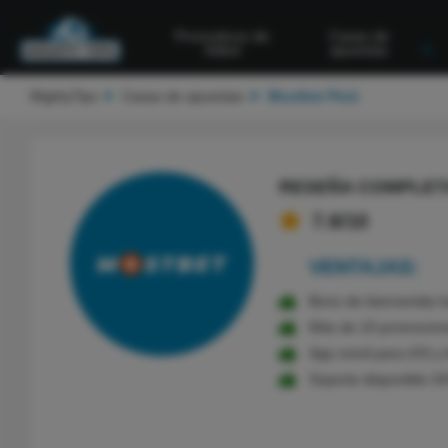
Pronosticos de
Casas de
fútbol
apuestas
MightyTips
Casas de apuestas
Mostbet Perú
RESEÑA COMPLETA
7.6/10
VENTAJAS:
Bono de bienvenida 
Más de 10 promocione
App móvil para iOS y 
Soporte disponible 24