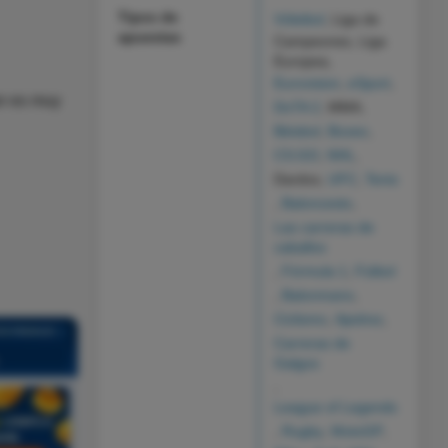
Tipos de
Vóleibol
, Liga de
apuestas
Campeones, Liga
Europea,
Eurovision
,
eSport
,
or es muy
DoTA 2
, MMA,
Béisbol
,
Boxeo
,
CS:GO
,
NHL
,
Dardos,
UFC
,
Tenis
,
Baloncesto
,
Las carreras de
caballos
,
Fórmula 1
,
Fútbol
,
Balonmano
,
Ciclismo
,
Ajedrez
,
Carreras de
Galgos
,
League of Legends
,
Rugby
,
MotoGP
,