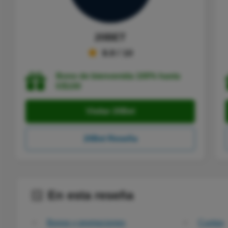
20BET
8.9 / 10
Bono de bienvenida 100% hasta
€/$100
Visitar 20Bet
20Bet Reseña
En esta reseña
Bonos y promociones
Cuotas