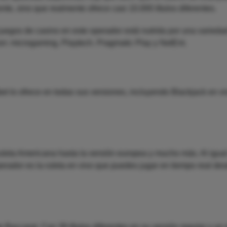
te, sino que realmente ofrece casi 10.000 títulos diferentes.
juegos de casino en este operador está nutrida por una varieda
on: microgaming, Playtech. Pragmatic Play y NetEnt.
bet lo ofrece en todas sus versiones, incluyendo Blackjack en v
ruleta Americana hasta la versión europea y mucho más. Al igua
erador es la ruleta en vivo que puedes jugar en tiempo real des
Baccarat. Con 39 títulos diferentes en su versión regular y un m