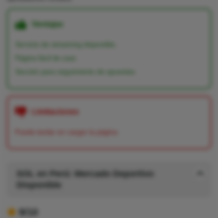
Ventajas
Servicio de streaming disponible,
Página fácil de usar,
Sección para seguimiento de apuestas.
Limitaciones
Puede tardar en cargar la página.
SOL en Perú: Mercado Deportivo
Disponible
9/10