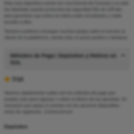
Esta casa deportiva cuenta con una licencia de Curazao y su web
fue diseñada usando protocolos de seguridad SSL de 128 bits
para garantizar que todos tus datos están encriptados y nadie
acceda a ellos.
Tampoco pudimos conseguir muchas quejas sobre el servicio al
cliente de la plataforma, siendo este un punto positivo a destacar.
Métodos de Pago: Depósitos y Retiros en
SOL
7/10
Veamos rápidamente cuáles son los métodos de pago que
puedes usar para ingresar o retirar el dinero de tus apuestas. Es
necesario que sepas si cuentas con las opciones disponibles
antes de registrarte. ¡Comencemos!
Depósitos