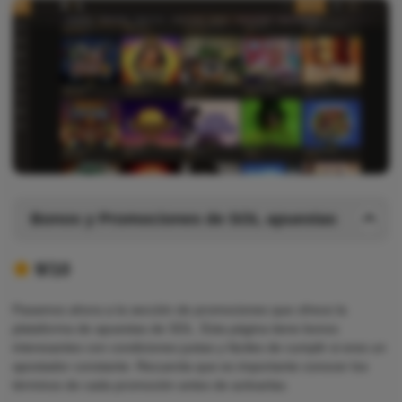
Bonos y Promociones de SOL apuestas
9/10
Pasamos ahora a la sección de promociones que ofrece la
plataforma de apuestas de SOL. Esta página tiene bonos
interesantes con condiciones justas y fáciles de cumplir si eres un
apostador constante. Recuerda que es importante conocer los
términos de cada promoción antes de activarlas.