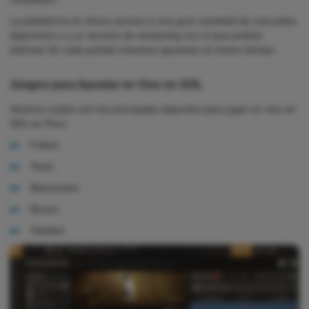
La plataforma te ofrece acceso a una gran variedad de mercados
deportivos y a un servicio de streaming con el que podrás
disfrutar de cada partido mientras apuestas al mismo tiempo.
Juegos para Apostar en Vivo en SOL
Veamos cuáles son los principales deportes para jugar en vivo en
SOL en Perú:
Fútbol,
Tenis,
Baloncesto,
Boxeo,
Voleibol.