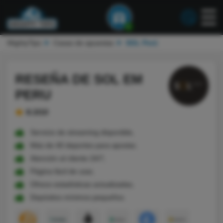
1
MightyTips
Casas de apuestas
SOL Perú
RESEÑA DE SOL EM
PERU
8.3/10
Servicio de streaming disponible,
Más de 40 deportes para apostar,
Atención al cliente 24/7,
Página fácil de usar,
Ofrece estadísticas actualizadas,
Depósitos mínimos pequeños.