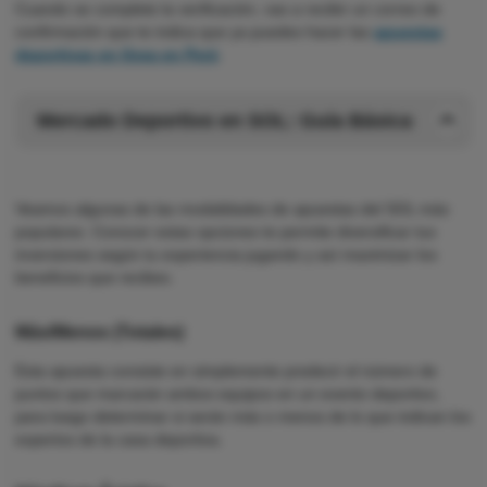
Cuando se complete la verificación, vas a recibir un correo de
confirmación que te indica que ya puedes hacer las
apuestas
deportivas en línea en Perú
.
Mercado Deportivo en SOL: Guía Básica
Veamos algunas de las modalidades de apuestas del SOL más
populares. Conocer estas opciones te permite diversificar tus
inversiones según tu experiencia jugando y así maximizar los
beneficios que recibes.
Más/Menos (Totales)
Esta apuesta consiste en simplemente predecir el número de
puntos que marcarán ambos equipos en un evento deportivo,
para luego determinar si serán más o menos de lo que indican los
expertos de la casa deportiva.