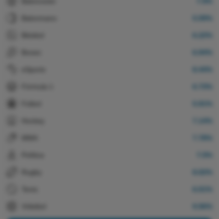
Baloncesto
7.9%
Balonmano
5.59%
Béisbol
6.22%
Boxeo
6.94%
eSports
8.44%
Fórmula 1
6.73%
Fútbol
5.91%
Hockey
7.14%
MMA
7.78%
Política
7.5%
Rugby
8.02%
Tenis
6.01%
Vóleibol
9.56%