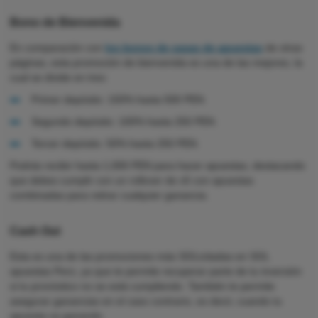
Bono de Bienvenida
En comparación con
los bonos de casas de apuestas
de otras
páginas, esta promoción de bienvenida es una de las mejores, la
cual se divide en tres:
Primer depósito: 150% hasta 500 PEN.
Segundo depósito: 100% hasta 250 PEN.
Tercer depósito: 50% hasta 250 PEN.
Podrás recibir hasta 1,000 PEN para hacer apuestas, destacando
que debes cumplir con un rollover de x5 con apuestas
combinadas para retirar cualquier ganancia.
Cash Out
Esta es una de las promociones más SOLicitadas en SOL
apuestas Perú, ya que te permite recuperar parte de tu inversión
si tu pronóstico no se está cumpliendo. También te permite
asegurar ganancias en el caso contrario, es decir, cuando tu
apuesta va ganando.