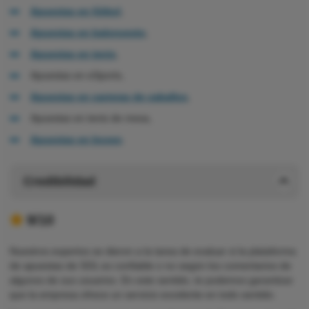
Apuestas en fútbol
,
Apuestas en baloncesto
,
Apuestas en tenis
,
Apuestas en eSports,
Apuestas en carreras de caballos
,
Apuestas en tenis de mesa,
Apuestas en boxeo
.
Credibilidad
9/10
Nuestros expertos se dieron a la tarea de evaluar si la plataforma
de apuestas de SOL es confiable o no según los comentarios de
algunos de sus usuarios. En este sentido, te podemos garantizar
que la empresa ofrece un servicio excelente en todo sentido.