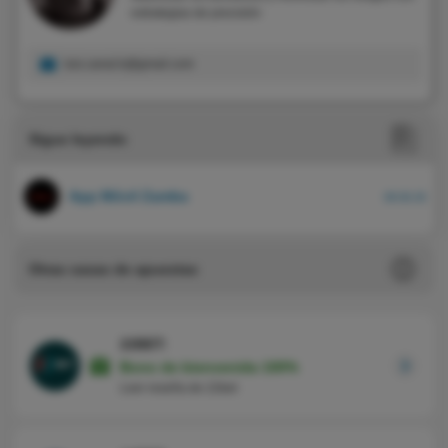
estrategias de precisión
luis.canal.b@gmail.com
Sigue leyendo
App Móvil Zamba
08.06.26
Otras casas de apuestas
22BET:
Bono de bienvenida 100%
Leer reseña de 22bet