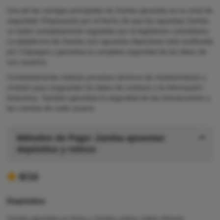
Una de las ventajas principales de Zamba apuestas es su nivel de
seguridad. Empezando por el hecho de que las apuestas Zamba
co están completamente reguladas por la legislación colombiana.
La plataforma de Zamba com apuestas deportivas está certificada
por Coljuegos y garantiza la completa seguridad de los datos de
sus usuarios.
Constantemente realizan procesos técnicos de mantenimiento y
revisión para resguardar los datos de contacto y la información
financiera. También garantiza la seguridad de las transacciones y
las cuentas de cada usuario.
Métodos de Pago: Zamba apuestas
depósitos y retiros
8/10
Depósitos
Zamba apuestas en línea y Zamba casino online ofrecen