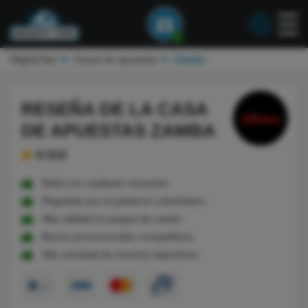
1
MightyTips
Casas de apuestas
Zamba
RESEÑA DE LA CASA
DE APUESTAS ZAMBA
8.3/10
Retiro en cualquier momento
Regulado por el gobierno colombiano
Alta calidad en juegos de casino
Bonos promocionales competitivos
Alta variedad de eventos deportivos