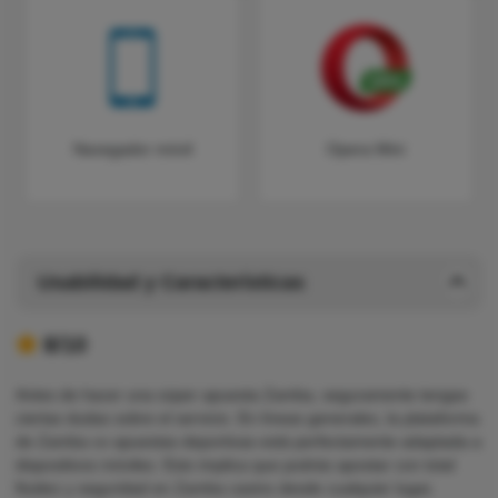
Navegador móvil
Opera Mini
Usabilidad y Características
8/10
Antes de hacer una súper apuesta Zamba, seguramente tengas
ciertas dudas sobre el servicio. En líneas generales, la plataforma
de Zamba co apuestas deportivas está perfectamente adaptada a
dispositivos móviles. Esto implica que podrás apostar con total
fluidez y seguridad en Zamba casino desde cualquier lugar,