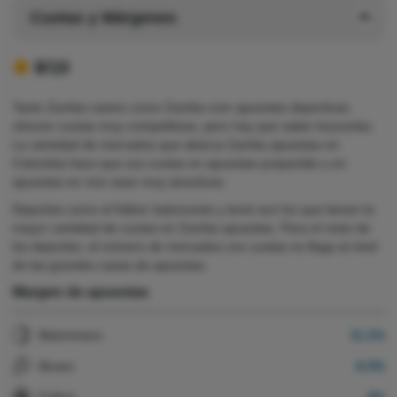
Cuotas y Márgenes
8/10
Tanto Zamba casino como Zamba com apuestas deportivas
ofrecen cuotas muy competitivas, pero hay que saber buscarlas.
La variedad de mercados que abarca Zamba apuestas en
Colombia hace que sus cuotas en apuestas prepartido y en
apuestas en vivo sean muy atractivas.
Deportes como el fútbol, baloncesto y tenis son los que tienen la
mayor cantidad de cuotas en Zamba apuestas. Para el resto de
los deportes, el número de mercados con cuotas no llega al nivel
de las grandes casas de apuestas.
Margen de apuestas
Balonmano
11.1%
Boxeo
8.3%