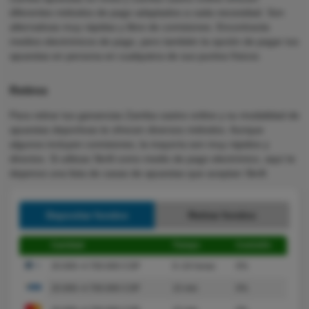
diferentes métodos de pago adaptados a cada necesidad. Son
alternativas muy rápidas y libre de comisiones. Encontrarás
medios electrónicos de pago, pero también la opción de pagar tus
apuestas en persona en cualquiera de sus puntos físicos.
Retiros
Para retirar tus ganancias Zamba casino online y su modalidad de
apuestas deportivas te ofrecen diversos métodos. Aunque
algunos incluyen comisiones, la mayoría son muy rápidos y
directos. Si utilizas Skrill como medio de pago electrónico, aquí te
dejamos una lista de casas de apuestas que aceptan Skrill.
Depositar fondos
Retirar fondos
Cantidad
Tiempo
Comisión
20.000–4.700.000 COP
0–24 horas
0%
20.000–4.700.000 COP
15 min
0%